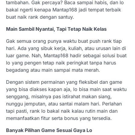
tambahan. Gak percaya? Baca sampai habis, dan lo
bakal ngerti kenapa Mantap168 jadi tempat terbaik
buat naik rank dengan santuy.
Main Sambil Nyantai, Tapi Tetap Naik Kelas
Gak semua orang punya waktu buat push rank tiap
hari. Ada yang sibuk kerja, kuliah, atau urusan lain di
luar game. Nah, Mantap168 hadir sebagai solusi buat
lo yang pengen tetap naik peringkat tanpa harus
begadang atau main sampai mata merah.
Dengan sistem permainan yang fleksibel dan game
yang bisa diakses kapan aja, lo bisa main saat waktu
senggang, misalnya pas istirahat makan siang,
nunggu jemputan, atau santai malam hari. Perlahan
tapi pasti, rank lo bakal naik kalau rutin main dan
memanfaatkan fitur serta bonus yang tersedia.
Banyak Pilihan Game Sesuai Gaya Lo