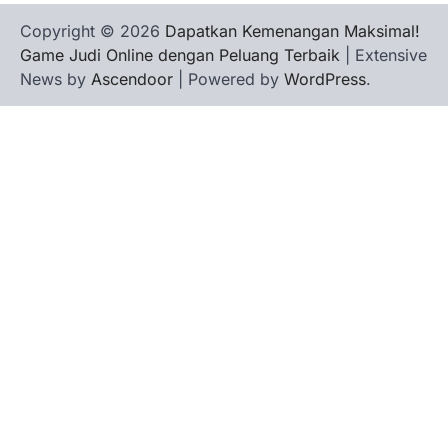
Copyright © 2026
Dapatkan Kemenangan Maksimal!
Game Judi Online dengan Peluang Terbaik
| Extensive
News by
Ascendoor
| Powered by
WordPress
.