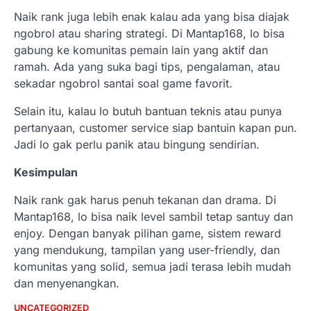
Naik rank juga lebih enak kalau ada yang bisa diajak
ngobrol atau sharing strategi. Di Mantap168, lo bisa
gabung ke komunitas pemain lain yang aktif dan
ramah. Ada yang suka bagi tips, pengalaman, atau
sekadar ngobrol santai soal game favorit.
Selain itu, kalau lo butuh bantuan teknis atau punya
pertanyaan, customer service siap bantuin kapan pun.
Jadi lo gak perlu panik atau bingung sendirian.
Kesimpulan
Naik rank gak harus penuh tekanan dan drama. Di
Mantap168, lo bisa naik level sambil tetap santuy dan
enjoy. Dengan banyak pilihan game, sistem reward
yang mendukung, tampilan yang user-friendly, dan
komunitas yang solid, semua jadi terasa lebih mudah
dan menyenangkan.
UNCATEGORIZED