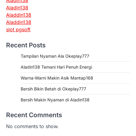
Aladin138
Aladin138
Aladdin138
Aladdin138
slot pgsoft
Recent Posts
Tampilan Nyaman Ala Okeplay777
Aladin138 Temani Hari Penuh Energi
Warna-Warni Makin Asik Mantap168
Bersih Bikin Betah di Okeplay777
Bersih Makin Nyaman di Aladin138
Recent Comments
No comments to show.