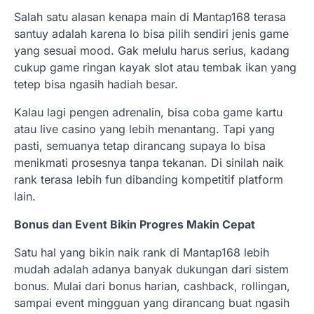
Salah satu alasan kenapa main di Mantap168 terasa
santuy adalah karena lo bisa pilih sendiri jenis game
yang sesuai mood. Gak melulu harus serius, kadang
cukup game ringan kayak slot atau tembak ikan yang
tetep bisa ngasih hadiah besar.
Kalau lagi pengen adrenalin, bisa coba game kartu
atau live casino yang lebih menantang. Tapi yang
pasti, semuanya tetap dirancang supaya lo bisa
menikmati prosesnya tanpa tekanan. Di sinilah naik
rank terasa lebih fun dibanding kompetitif platform
lain.
Bonus dan Event Bikin Progres Makin Cepat
Satu hal yang bikin naik rank di Mantap168 lebih
mudah adalah adanya banyak dukungan dari sistem
bonus. Mulai dari bonus harian, cashback, rollingan,
sampai event mingguan yang dirancang buat ngasih