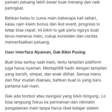
pemain peluang lebih besar buat menang dan naik
peringkat.
Bahkan kalau lo cuma main beberapa kali sehari,
kalau rajin klaim bonus dan ikut event, progress lo
tetap bisa cepat. Ini bikin lo gak perlu ngoyo buat
terus-menerus main, cukup konsisten dan cerdas
memanfaatkan peluang.
User Interface Nyaman, Gak Bikin Pusing
Buat bisa santuy saat main, tentu tampilan platform
juga harus nyaman. Mantap168 hadir dengan tampilan
yang bersih, simpel, dan enak dilihat. Semua menu
dan fitur mudah diakses, bahkan buat lo yang baru
pertama kali main.
Gak ada tombol atau navigasi yang bikin bingung. Lo
bisa langsung fokus ke permainan dan nikmatin
pengalaman main tanpa harus ribet belajar sistem