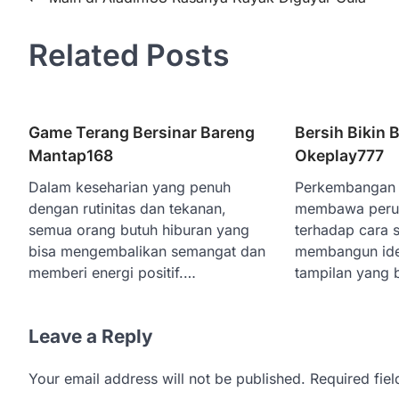
navigation
Related Posts
Game Terang Bersinar Bareng
Bersih Bikin B
Mantap168
Okeplay777
Dalam keseharian yang penuh
Perkembangan d
dengan rutinitas dan tekanan,
membawa peru
semua orang butuh hiburan yang
terhadap cara 
bisa mengembalikan semangat dan
membangun ident
memberi energi positif.…
tampilan yang 
Leave a Reply
Your email address will not be published.
Required fie