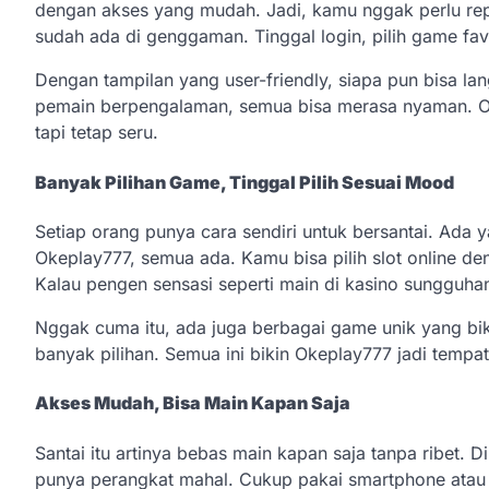
dengan akses yang mudah. Jadi, kamu nggak perlu re
sudah ada di genggaman. Tinggal login, pilih game fav
Dengan tampilan yang user-friendly, siapa pun bisa l
pemain berpengalaman, semua bisa merasa nyaman. O
tapi tetap seru.
Banyak Pilihan Game, Tinggal Pilih Sesuai Mood
Setiap orang punya cara sendiri untuk bersantai. Ada 
Okeplay777, semua ada. Kamu bisa pilih slot online de
Kalau pengen sensasi seperti main di kasino sungguhan,
Nggak cuma itu, ada juga berbagai game unik yang bik
banyak pilihan. Semua ini bikin Okeplay777 jadi tempat
Akses Mudah, Bisa Main Kapan Saja
Santai itu artinya bebas main kapan saja tanpa ribet.
punya perangkat mahal. Cukup pakai smartphone atau 