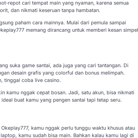
pot-repot cari tempat main yang nyaman, karena semua
orit, dan nikmati keseruan tanpa hambatan.
angsung paham cara mainnya. Mulai dari pemula sampai
keplay777 memang dirancang untuk memberi kesan simpe
yang suka game santai, ada juga yang cari tantangan. Di
ngan desain grafis yang colorful dan bonus melimpah.
 tinggal coba live casino.
in kamu nggak cepat bosan. Jadi, satu akun, bisa nikmati
 ideal buat kamu yang pengen santai tapi tetap seru.
 Di Okeplay777, kamu nggak perlu tunggu waktu khusus atau
laptop, kamu sudah bisa main. Bahkan kalau kamu lagi di