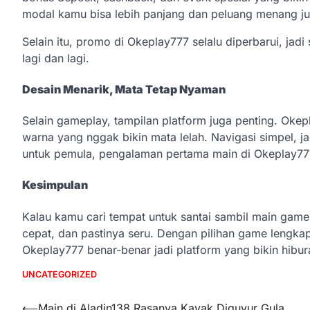
modal kamu bisa lebih panjang dan peluang menang ju
Selain itu, promo di Okeplay777 selalu diperbarui, jad
lagi dan lagi.
Desain Menarik, Mata Tetap Nyaman
Selain gameplay, tampilan platform juga penting. Oke
warna yang nggak bikin mata lelah. Navigasi simpel, 
untuk pemula, pengalaman pertama main di Okeplay77
Kesimpulan
Kalau kamu cari tempat untuk santai sambil main gam
cepat, dan pastinya seru. Dengan pilihan game lengkap
Okeplay777 benar-benar jadi platform yang bikin hibu
UNCATEGORIZED
Post
⟵
Main di Aladin138 Rasanya Kayak Diguyur Gula