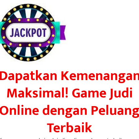
Dapatkan Kemenanga
Maksimal! Game Judi
Online dengan Peluan
Terbaik