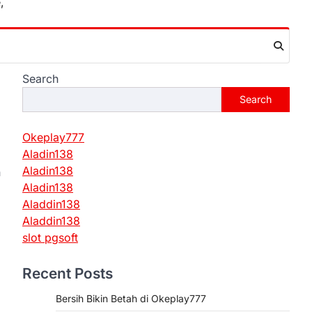
,
Search
Search
Okeplay777
Aladin138
Aladin138
n
Aladin138
Aladdin138
Aladdin138
slot pgsoft
Recent Posts
Bersih Bikin Betah di Okeplay777