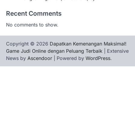
Recent Comments
No comments to show.
Copyright © 2026
Dapatkan Kemenangan Maksimal!
Game Judi Online dengan Peluang Terbaik
| Extensive
News by
Ascendoor
| Powered by
WordPress
.