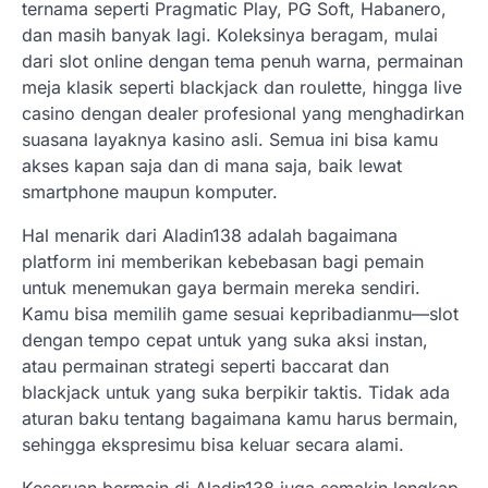
ternama seperti Pragmatic Play, PG Soft, Habanero,
dan masih banyak lagi. Koleksinya beragam, mulai
dari slot online dengan tema penuh warna, permainan
meja klasik seperti blackjack dan roulette, hingga live
casino dengan dealer profesional yang menghadirkan
suasana layaknya kasino asli. Semua ini bisa kamu
akses kapan saja dan di mana saja, baik lewat
smartphone maupun komputer.
Hal menarik dari Aladin138 adalah bagaimana
platform ini memberikan kebebasan bagi pemain
untuk menemukan gaya bermain mereka sendiri.
Kamu bisa memilih game sesuai kepribadianmu—slot
dengan tempo cepat untuk yang suka aksi instan,
atau permainan strategi seperti baccarat dan
blackjack untuk yang suka berpikir taktis. Tidak ada
aturan baku tentang bagaimana kamu harus bermain,
sehingga ekspresimu bisa keluar secara alami.
Keseruan bermain di Aladin138 juga semakin lengkap