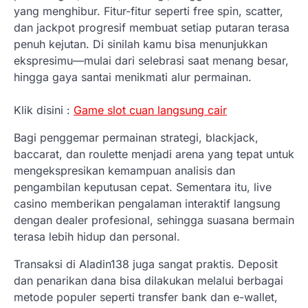
yang menghibur. Fitur-fitur seperti free spin, scatter,
dan jackpot progresif membuat setiap putaran terasa
penuh kejutan. Di sinilah kamu bisa menunjukkan
ekspresimu—mulai dari selebrasi saat menang besar,
hingga gaya santai menikmati alur permainan.
Klik disini :
Game slot cuan langsung cair
Bagi penggemar permainan strategi, blackjack,
baccarat, dan roulette menjadi arena yang tepat untuk
mengekspresikan kemampuan analisis dan
pengambilan keputusan cepat. Sementara itu, live
casino memberikan pengalaman interaktif langsung
dengan dealer profesional, sehingga suasana bermain
terasa lebih hidup dan personal.
Transaksi di Aladin138 juga sangat praktis. Deposit
dan penarikan dana bisa dilakukan melalui berbagai
metode populer seperti transfer bank dan e-wallet,