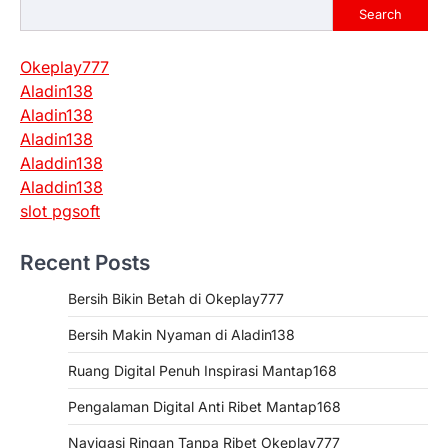
Search
Okeplay777
Aladin138
Aladin138
Aladin138
Aladdin138
Aladdin138
slot pgsoft
Recent Posts
Bersih Bikin Betah di Okeplay777
Bersih Makin Nyaman di Aladin138
Ruang Digital Penuh Inspirasi Mantap168
Pengalaman Digital Anti Ribet Mantap168
Navigasi Ringan Tanpa Ribet Okeplay777