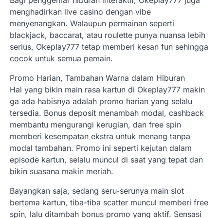
menghadirkan live casino dengan vibe
menyenangkan. Walaupun permainan seperti
blackjack, baccarat, atau roulette punya nuansa lebih
serius, Okeplay777 tetap memberi kesan fun sehingga
cocok untuk semua pemain.
Promo Harian, Tambahan Warna dalam Hiburan
Hal yang bikin main rasa kartun di Okeplay777 makin
ga ada habisnya adalah promo harian yang selalu
tersedia. Bonus deposit menambah modal, cashback
membantu mengurangi kerugian, dan free spin
memberi kesempatan ekstra untuk menang tanpa
modal tambahan. Promo ini seperti kejutan dalam
episode kartun, selalu muncul di saat yang tepat dan
bikin suasana makin meriah.
Bayangkan saja, sedang seru-serunya main slot
bertema kartun, tiba-tiba scatter muncul memberi free
spin, lalu ditambah bonus promo yang aktif. Sensasi