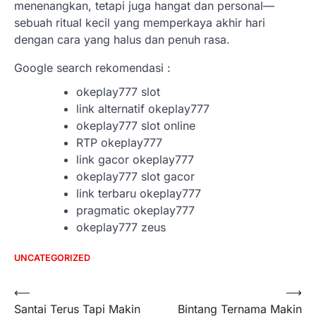
menenangkan, tetapi juga hangat dan personal—
sebuah ritual kecil yang memperkaya akhir hari
dengan cara yang halus dan penuh rasa.
Google search rekomendasi :
okeplay777 slot
link alternatif okeplay777
okeplay777 slot online
RTP okeplay777
link gacor okeplay777
okeplay777 slot gacor
link terbaru okeplay777
pragmatic okeplay777
okeplay777 zeus
UNCATEGORIZED
Post
⟵
⟶
Santai Terus Tapi Makin
Bintang Ternama Makin
navigation