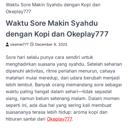
Waktu Sore Makin Syahdu dengan Kopi dan
Okeplay777
Waktu Sore Makin Syahdu
dengan Kopi dan Okeplay777
okemei777
December 9, 2025
Sore hari selalu punya cara sendiri untuk
menghadirkan suasana yang syahdu. Setelah seharian
dipenuhi aktivitas, ritme perlahan menurun, cahaya
matahari mulai meredup, dan udara berubah menjadi
lebih lembut. Banyak orang memandang sore sebagai
waktu paling hangat dalam sehari—tidak sepadat
siang, namun belum setenang malam. Dalam momen
seperti ini, ada dua hal yang sering kali membuat
suasananya terasa lebih hidup: aroma kopi dan
hiburan santai dari
Okeplay777
.