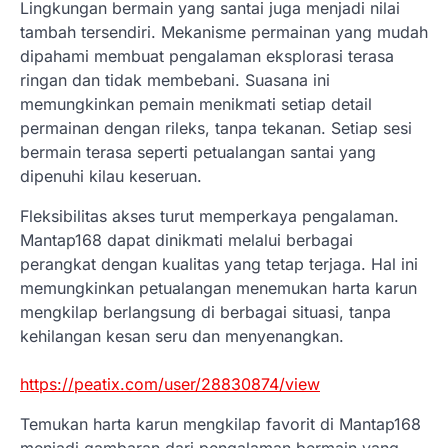
Lingkungan bermain yang santai juga menjadi nilai
tambah tersendiri. Mekanisme permainan yang mudah
dipahami membuat pengalaman eksplorasi terasa
ringan dan tidak membebani. Suasana ini
memungkinkan pemain menikmati setiap detail
permainan dengan rileks, tanpa tekanan. Setiap sesi
bermain terasa seperti petualangan santai yang
dipenuhi kilau keseruan.
Fleksibilitas akses turut memperkaya pengalaman.
Mantap168 dapat dinikmati melalui berbagai
perangkat dengan kualitas yang tetap terjaga. Hal ini
memungkinkan petualangan menemukan harta karun
mengkilap berlangsung di berbagai situasi, tanpa
kehilangan kesan seru dan menyenangkan.
https://peatix.com/user/28830874/view
Temukan harta karun mengkilap favorit di Mantap168
menjadi gambaran dari pengalaman bermain yang