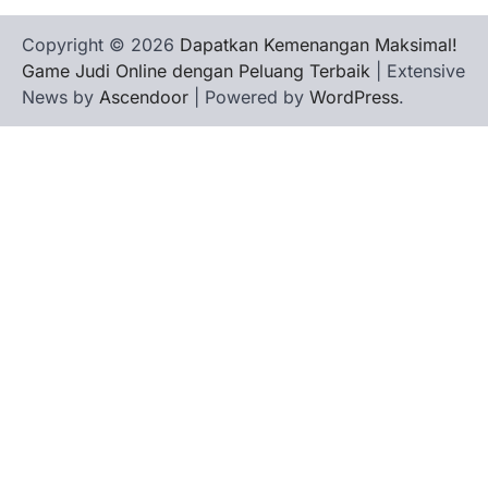
Copyright © 2026
Dapatkan Kemenangan Maksimal!
Game Judi Online dengan Peluang Terbaik
| Extensive
News by
Ascendoor
| Powered by
WordPress
.