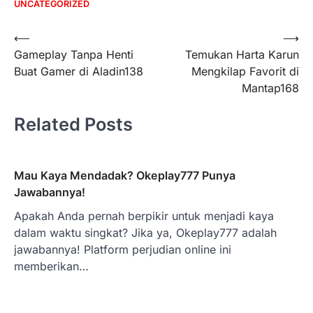
UNCATEGORIZED
Post
⟵
⟶
Gameplay Tanpa Henti
Temukan Harta Karun
navigation
Buat Gamer di Aladin138
Mengkilap Favorit di
Mantap168
Related Posts
Mau Kaya Mendadak? Okeplay777 Punya
Jawabannya!
Apakah Anda pernah berpikir untuk menjadi kaya
dalam waktu singkat? Jika ya, Okeplay777 adalah
jawabannya! Platform perjudian online ini
memberikan…