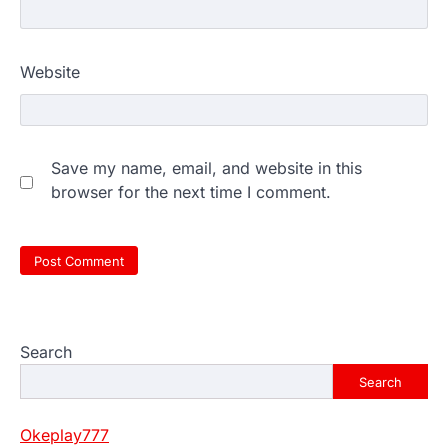
Website
Save my name, email, and website in this
browser for the next time I comment.
Search
Search
Okeplay777