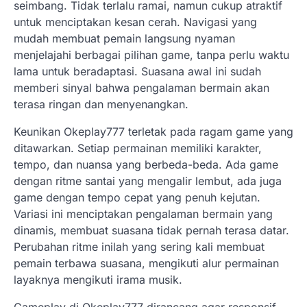
seimbang. Tidak terlalu ramai, namun cukup atraktif
untuk menciptakan kesan cerah. Navigasi yang
mudah membuat pemain langsung nyaman
menjelajahi berbagai pilihan game, tanpa perlu waktu
lama untuk beradaptasi. Suasana awal ini sudah
memberi sinyal bahwa pengalaman bermain akan
terasa ringan dan menyenangkan.
Keunikan Okeplay777 terletak pada ragam game yang
ditawarkan. Setiap permainan memiliki karakter,
tempo, dan nuansa yang berbeda-beda. Ada game
dengan ritme santai yang mengalir lembut, ada juga
game dengan tempo cepat yang penuh kejutan.
Variasi ini menciptakan pengalaman bermain yang
dinamis, membuat suasana tidak pernah terasa datar.
Perubahan ritme inilah yang sering kali membuat
pemain terbawa suasana, mengikuti alur permainan
layaknya mengikuti irama musik.
Gameplay di Okeplay777 dirancang agar responsif