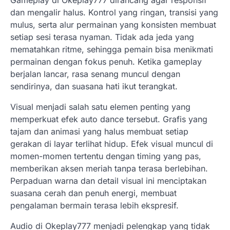
dan mengalir halus. Kontrol yang ringan, transisi yang
mulus, serta alur permainan yang konsisten membuat
setiap sesi terasa nyaman. Tidak ada jeda yang
mematahkan ritme, sehingga pemain bisa menikmati
permainan dengan fokus penuh. Ketika gameplay
berjalan lancar, rasa senang muncul dengan
sendirinya, dan suasana hati ikut terangkat.
Visual menjadi salah satu elemen penting yang
memperkuat efek auto dance tersebut. Grafis yang
tajam dan animasi yang halus membuat setiap
gerakan di layar terlihat hidup. Efek visual muncul di
momen-momen tertentu dengan timing yang pas,
memberikan aksen meriah tanpa terasa berlebihan.
Perpaduan warna dan detail visual ini menciptakan
suasana cerah dan penuh energi, membuat
pengalaman bermain terasa lebih ekspresif.
Audio di Okeplay777 menjadi pelengkap yang tidak