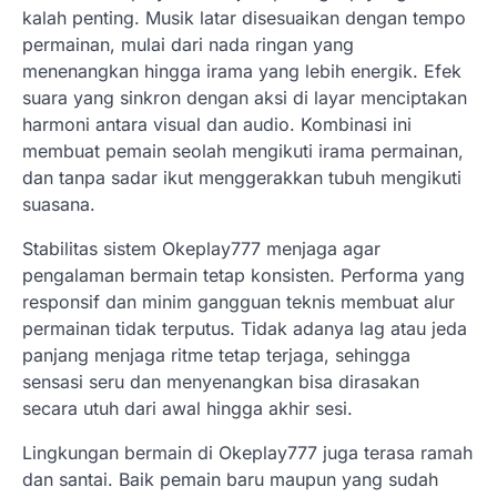
kalah penting. Musik latar disesuaikan dengan tempo
permainan, mulai dari nada ringan yang
menenangkan hingga irama yang lebih energik. Efek
suara yang sinkron dengan aksi di layar menciptakan
harmoni antara visual dan audio. Kombinasi ini
membuat pemain seolah mengikuti irama permainan,
dan tanpa sadar ikut menggerakkan tubuh mengikuti
suasana.
Stabilitas sistem Okeplay777 menjaga agar
pengalaman bermain tetap konsisten. Performa yang
responsif dan minim gangguan teknis membuat alur
permainan tidak terputus. Tidak adanya lag atau jeda
panjang menjaga ritme tetap terjaga, sehingga
sensasi seru dan menyenangkan bisa dirasakan
secara utuh dari awal hingga akhir sesi.
Lingkungan bermain di Okeplay777 juga terasa ramah
dan santai. Baik pemain baru maupun yang sudah