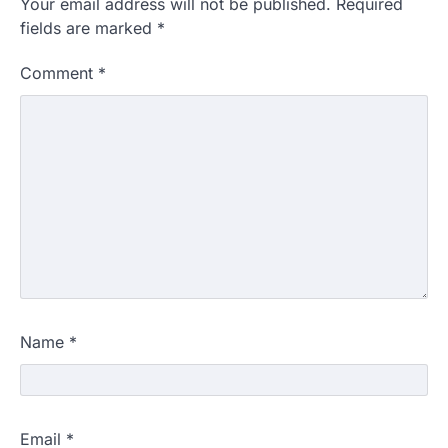
Your email address will not be published.
Required
fields are marked
*
Comment
*
Name
*
Email
*