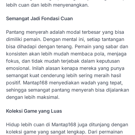
lebih cuan dan lebih menyenangkan.
Semangat Jadi Fondasi Cuan
Pantang menyerah adalah modal terbesar yang bisa
dimiliki pemain. Dengan mental ini, setiap tantangan
bisa dihadapi dengan tenang. Pemain yang sabar dan
konsisten akan lebih mudah membaca pola, menjaga
fokus, dan tidak mudah terjebak dalam keputusan
emosional. Inilah alasan kenapa mereka yang punya
semangat kuat cenderung lebih sering meraih hasil
positif. Mantap168 menyediakan wadah yang tepat,
sehingga semangat pantang menyerah bisa dijalankan
dengan lebih maksimal.
Koleksi Game yang Luas
Hidup lebih cuan di Mantap168 juga ditunjang dengan
koleksi game yang sangat lengkap. Dari permainan