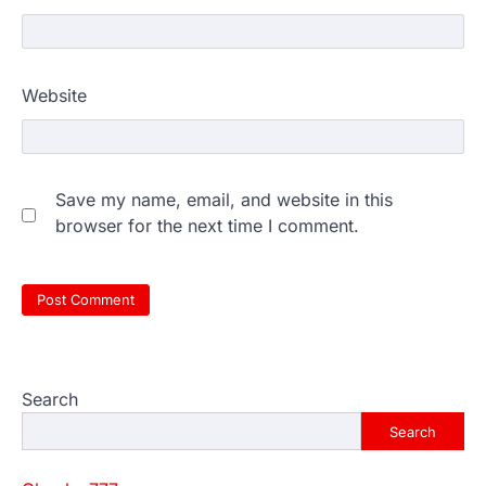
Website
Save my name, email, and website in this
browser for the next time I comment.
Search
Search