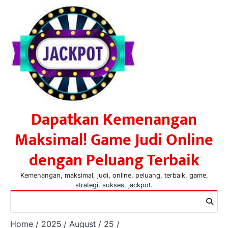
Skip
to
content
Dapatkan Kemenangan
Maksimal! Game Judi Online
dengan Peluang Terbaik
Kemenangan, maksimal, judi, online, peluang, terbaik, game,
strategi, sukses, jackpot.
Home
2025
August
25