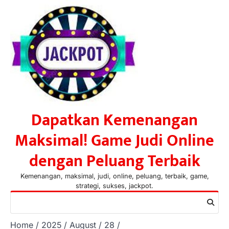
Skip
to
content
Dapatkan Kemenangan
Maksimal! Game Judi Online
dengan Peluang Terbaik
Kemenangan, maksimal, judi, online, peluang, terbaik, game,
strategi, sukses, jackpot.
Home
2025
August
28