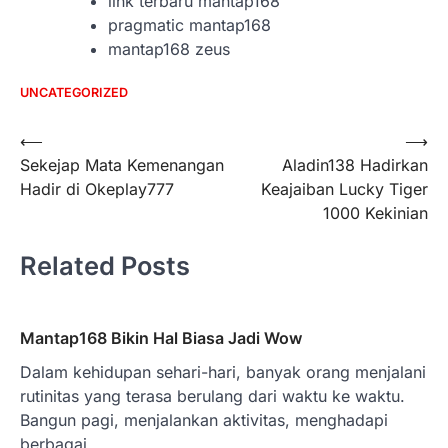
link terbaru mantap168
pragmatic mantap168
mantap168 zeus
UNCATEGORIZED
Post
⟵
⟶
Sekejap Mata Kemenangan
Aladin138 Hadirkan
navigation
Hadir di Okeplay777
Keajaiban Lucky Tiger
1000 Kekinian
Related Posts
Mantap168 Bikin Hal Biasa Jadi Wow
Dalam kehidupan sehari-hari, banyak orang menjalani
rutinitas yang terasa berulang dari waktu ke waktu.
Bangun pagi, menjalankan aktivitas, menghadapi
berbagai…