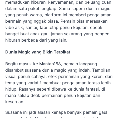
memadukan hiburan, kenyamanan, dan peluang cuan
dalam satu paket lengkap. Sama seperti dunia magic
yang penuh warna, platform ini memberi pengalaman
bermain yang nggak biasa. Pemain bisa merasakan
vibe asik, santai, tapi tetap penuh kejutan, cocok
banget buat anak gaul jaman sekarang yang pengen
hiburan berbeda dari yang lain.
Dunia Magic yang Bikin Terpikat
Begitu masuk ke Mantap168, pemain langsung
disambut suasana dunia magic yang indah. Tampilan
visual penuh cahaya, efek permainan yang keren, dan
tema yang variatif membuat pengalaman terasa lebih
hidup. Rasanya seperti dibawa ke dunia fantasi, di
mana setiap detik permainan penuh kejutan dan
keseruan.
Suasana ini jadi alasan kenapa banyak pemain gaul