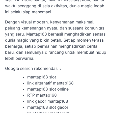
waktu senggang di sela aktivitas, dunia magic indah
ini selalu siap menemani.
Dengan visual modern, kenyamanan maksimal,
peluang kemenangan nyata, dan suasana komunitas
yang seru, Mantap168 berhasil menghadirkan sensasi
dunia magic yang bikin betah. Setiap momen terasa
berharga, setiap permainan menghadirkan cerita
baru, dan semuanya dirancang untuk membuat hidup
lebih berwarna.
Google search rekomendasi :
mantap168 slot
link alternatif mantap168
mantap168 slot online
RTP mantap168
link gacor mantap168
mantap168 slot gacor