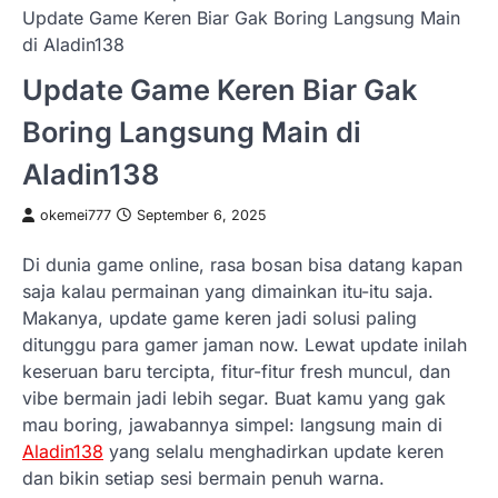
Update Game Keren Biar Gak Boring Langsung Main
di Aladin138
Update Game Keren Biar Gak
Boring Langsung Main di
Aladin138
okemei777
September 6, 2025
Di dunia game online, rasa bosan bisa datang kapan
saja kalau permainan yang dimainkan itu-itu saja.
Makanya, update game keren jadi solusi paling
ditunggu para gamer jaman now. Lewat update inilah
keseruan baru tercipta, fitur-fitur fresh muncul, dan
vibe bermain jadi lebih segar. Buat kamu yang gak
mau boring, jawabannya simpel: langsung main di
Aladin138
yang selalu menghadirkan update keren
dan bikin setiap sesi bermain penuh warna.