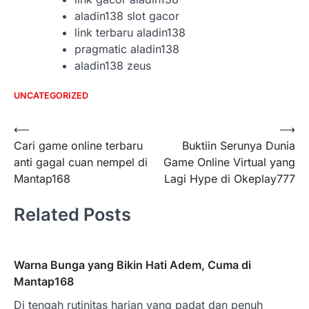
aladin138 slot gacor
link terbaru aladin138
pragmatic aladin138
aladin138 zeus
UNCATEGORIZED
Post
⟵
⟶
Cari game online terbaru
Buktiin Serunya Dunia
navigation
anti gagal cuan nempel di
Game Online Virtual yang
Mantap168
Lagi Hype di Okeplay777
Related Posts
Warna Bunga yang Bikin Hati Adem, Cuma di
Mantap168
Di tengah rutinitas harian yang padat dan penuh