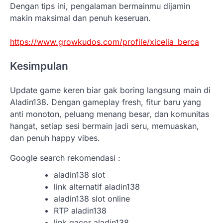
Dengan tips ini, pengalaman bermainmu dijamin
makin maksimal dan penuh keseruan.
https://www.growkudos.com/profile/xicelia_berca
Kesimpulan
Update game keren biar gak boring langsung main di
Aladin138. Dengan gameplay fresh, fitur baru yang
anti monoton, peluang menang besar, dan komunitas
hangat, setiap sesi bermain jadi seru, memuaskan,
dan penuh happy vibes.
Google search rekomendasi :
aladin138 slot
link alternatif aladin138
aladin138 slot online
RTP aladin138
link gacor aladin138