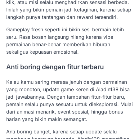
klik, atau misi selalu menghadirkan sensasi berbeda.
Inilah yang bikin pemain jadi ketagihan, karena setiap
langkah punya tantangan dan reward tersendiri.
Gameplay fresh seperti ini bikin sesi bermain lebih
seru. Rasa bosan langsung hilang karena vibe
permainan benar-benar memberikan hiburan
sekaligus kepuasan emosional.
Anti boring dengan fitur terbaru
Kalau kamu sering merasa jenuh dengan permainan
yang monoton, update game keren di Aladin138 bisa
jadi jawabannya. Dengan tambahan fitur-fitur baru,
pemain selalu punya sesuatu untuk dieksplorasi. Mulai
dari animasi menarik, event spesial, hingga bonus
harian yang bikin makin semangat.
Anti boring banget, karena setiap update selalu
membawa keseruan berbeda. Aladin138 memastikan