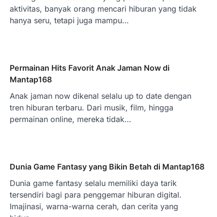
aktivitas, banyak orang mencari hiburan yang tidak
hanya seru, tetapi juga mampu…
Permainan Hits Favorit Anak Jaman Now di
Mantap168
Anak jaman now dikenal selalu up to date dengan
tren hiburan terbaru. Dari musik, film, hingga
permainan online, mereka tidak…
Dunia Game Fantasy yang Bikin Betah di Mantap168
Dunia game fantasy selalu memiliki daya tarik
tersendiri bagi para penggemar hiburan digital.
Imajinasi, warna-warna cerah, dan cerita yang