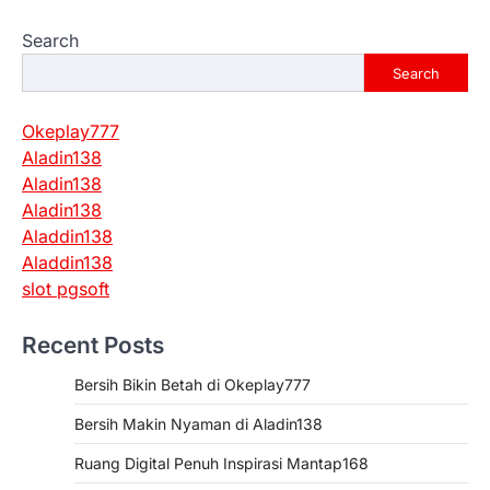
Search
Search
Okeplay777
Aladin138
Aladin138
Aladin138
Aladdin138
Aladdin138
slot pgsoft
Recent Posts
Bersih Bikin Betah di Okeplay777
Bersih Makin Nyaman di Aladin138
Ruang Digital Penuh Inspirasi Mantap168