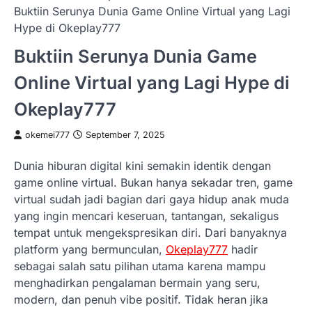
Buktiin Serunya Dunia Game Online Virtual yang Lagi
Hype di Okeplay777
Buktiin Serunya Dunia Game
Online Virtual yang Lagi Hype di
Okeplay777
okemei777
September 7, 2025
Dunia hiburan digital kini semakin identik dengan
game online virtual. Bukan hanya sekadar tren, game
virtual sudah jadi bagian dari gaya hidup anak muda
yang ingin mencari keseruan, tantangan, sekaligus
tempat untuk mengekspresikan diri. Dari banyaknya
platform yang bermunculan,
Okeplay777
hadir
sebagai salah satu pilihan utama karena mampu
menghadirkan pengalaman bermain yang seru,
modern, dan penuh vibe positif. Tidak heran jika