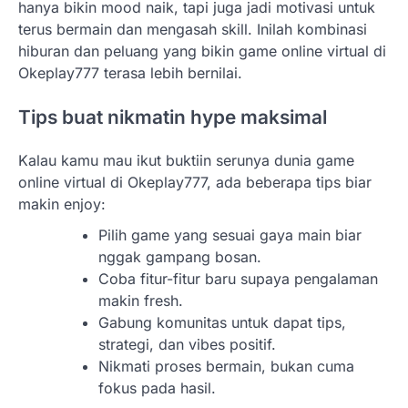
hanya bikin mood naik, tapi juga jadi motivasi untuk
terus bermain dan mengasah skill. Inilah kombinasi
hiburan dan peluang yang bikin game online virtual di
Okeplay777 terasa lebih bernilai.
Tips buat nikmatin hype maksimal
Kalau kamu mau ikut buktiin serunya dunia game
online virtual di Okeplay777, ada beberapa tips biar
makin enjoy:
Pilih game yang sesuai gaya main biar
nggak gampang bosan.
Coba fitur-fitur baru supaya pengalaman
makin fresh.
Gabung komunitas untuk dapat tips,
strategi, dan vibes positif.
Nikmati proses bermain, bukan cuma
fokus pada hasil.