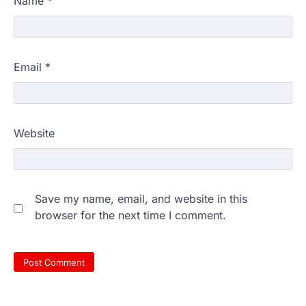
Name
*
Email
*
Website
Save my name, email, and website in this
browser for the next time I comment.