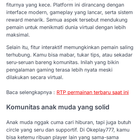
fiturnya yang kece. Platform ini dirancang dengan
interface modern, gameplay yang lancar, serta sistem
reward menarik. Semua aspek tersebut mendukung
pemain untuk menikmati dunia virtual dengan lebih
maksimal.
Selain itu, fitur interaktif memungkinkan pemain saling
terhubung. Kamu bisa mabar, tukar tips, atau sekadar
seru-seruan bareng komunitas. Inilah yang bikin
pengalaman gaming terasa lebih nyata meski
dilakukan secara virtual.
Baca selengkapnya :
RTP permainan terbaru saat ini
Komunitas anak muda yang solid
Anak muda nggak cuma cari hiburan, tapi juga butuh
circle yang seru dan supportif. Di Okeplay777, kamu
bisa ketemu ribuan player lain yang sama-sama