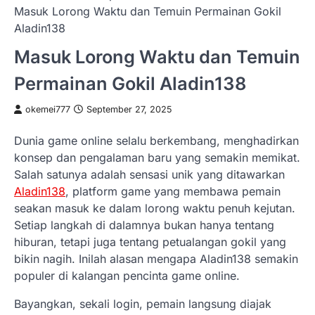
Masuk Lorong Waktu dan Temuin Permainan Gokil
Aladin138
Masuk Lorong Waktu dan Temuin
Permainan Gokil Aladin138
okemei777
September 27, 2025
Dunia game online selalu berkembang, menghadirkan
konsep dan pengalaman baru yang semakin memikat.
Salah satunya adalah sensasi unik yang ditawarkan
Aladin138
, platform game yang membawa pemain
seakan masuk ke dalam lorong waktu penuh kejutan.
Setiap langkah di dalamnya bukan hanya tentang
hiburan, tetapi juga tentang petualangan gokil yang
bikin nagih. Inilah alasan mengapa Aladin138 semakin
populer di kalangan pencinta game online.
Bayangkan, sekali login, pemain langsung diajak