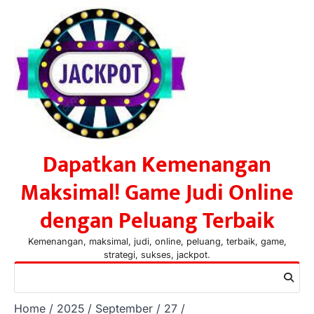
Skip
to
content
Dapatkan Kemenangan
Maksimal! Game Judi Online
dengan Peluang Terbaik
Kemenangan, maksimal, judi, online, peluang, terbaik, game,
strategi, sukses, jackpot.
Home
2025
September
27