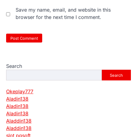
Save my name, email, and website in this
browser for the next time I comment.
Search
Search
Okeplay777
Aladin138
Aladin138
Aladin138
Aladdin138
Aladdin138
slot pgsoft