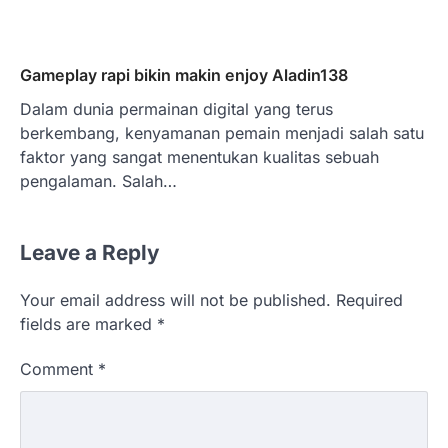
Gameplay rapi bikin makin enjoy Aladin138
Dalam dunia permainan digital yang terus
berkembang, kenyamanan pemain menjadi salah satu
faktor yang sangat menentukan kualitas sebuah
pengalaman. Salah…
Leave a Reply
Your email address will not be published.
Required
fields are marked
*
Comment
*