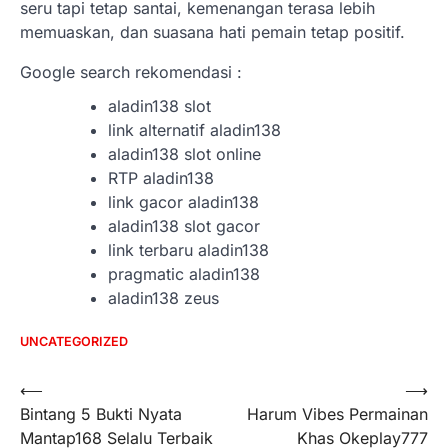
seru tapi tetap santai, kemenangan terasa lebih
memuaskan, dan suasana hati pemain tetap positif.
Google search rekomendasi :
aladin138 slot
link alternatif aladin138
aladin138 slot online
RTP aladin138
link gacor aladin138
aladin138 slot gacor
link terbaru aladin138
pragmatic aladin138
aladin138 zeus
UNCATEGORIZED
Post
⟵
⟶
Bintang 5 Bukti Nyata
Harum Vibes Permainan
navigation
Mantap168 Selalu Terbaik
Khas Okeplay777