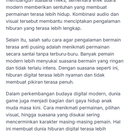
modern memberikan sentuhan yang membuat
permainan terasa lebih hidup. Kombinasi audio dan
visual tersebut membantu menciptakan pengalaman
hiburan yang terasa lebih lengkap.
Selain itu, salah satu cara agar pengalaman bermain
terasa anti pusing adalah menikmati permainan
secara santai tanpa terburu-buru. Banyak pemain
modern lebih menyukai suasana bermain yang ringan
dan tidak terlalu intens. Dengan suasana seperti ini,
hiburan digital terasa lebih nyaman dan tidak
membuat pikiran terasa penuh.
Dalam perkembangan budaya digital modern, dunia
game juga menjadi bagian dari gaya hidup anak
muda masa kini. Cara menikmati permainan, pilihan
visual, hingga suasana yang disukai sering
mencerminkan karakter masing-masing pemain. Hal
ini membuat dunia hiburan digital terasa lebih