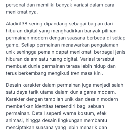
personal dan memiliki banyak variasi dalam cara
menikmatinya.
Aladin138 sering dipandang sebagai bagian dari
hiburan digital yang menghadirkan banyak pilihan
permainan modern dengan suasana berbeda di setiap
game. Setiap permainan menawarkan pengalaman
unik sehingga pemain dapat menikmati berbagai jenis
hiburan dalam satu ruang digital. Variasi tersebut
membuat dunia permainan terasa lebih hidup dan
terus berkembang mengikuti tren masa kini.
Desain karakter dalam permainan juga menjadi salah
satu daya tarik utama dalam dunia game modern.
Karakter dengan tampilan unik dan desain modern
memberikan identitas tersendiri bagi sebuah
permainan. Detail seperti warna kostum, efek
animasi, hingga desain lingkungan membantu
menciptakan suasana yang lebih menarik dan