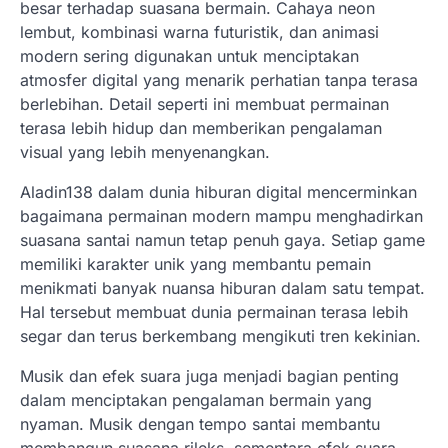
besar terhadap suasana bermain. Cahaya neon
lembut, kombinasi warna futuristik, dan animasi
modern sering digunakan untuk menciptakan
atmosfer digital yang menarik perhatian tanpa terasa
berlebihan. Detail seperti ini membuat permainan
terasa lebih hidup dan memberikan pengalaman
visual yang lebih menyenangkan.
Aladin138 dalam dunia hiburan digital mencerminkan
bagaimana permainan modern mampu menghadirkan
suasana santai namun tetap penuh gaya. Setiap game
memiliki karakter unik yang membantu pemain
menikmati banyak nuansa hiburan dalam satu tempat.
Hal tersebut membuat dunia permainan terasa lebih
segar dan terus berkembang mengikuti tren kekinian.
Musik dan efek suara juga menjadi bagian penting
dalam menciptakan pengalaman bermain yang
nyaman. Musik dengan tempo santai membantu
membangun suasana rileks, sementara efek suara