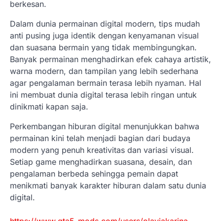
berkesan.
Dalam dunia permainan digital modern, tips mudah
anti pusing juga identik dengan kenyamanan visual
dan suasana bermain yang tidak membingungkan.
Banyak permainan menghadirkan efek cahaya artistik,
warna modern, dan tampilan yang lebih sederhana
agar pengalaman bermain terasa lebih nyaman. Hal
ini membuat dunia digital terasa lebih ringan untuk
dinikmati kapan saja.
Perkembangan hiburan digital menunjukkan bahwa
permainan kini telah menjadi bagian dari budaya
modern yang penuh kreativitas dan variasi visual.
Setiap game menghadirkan suasana, desain, dan
pengalaman berbeda sehingga pemain dapat
menikmati banyak karakter hiburan dalam satu dunia
digital.
https://www.gta5-mods.com/users/olaviakarina