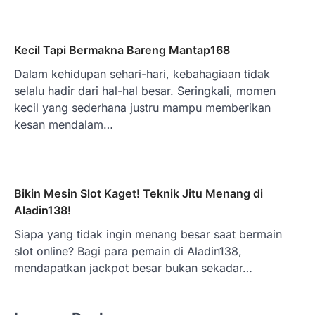
Kecil Tapi Bermakna Bareng Mantap168
Dalam kehidupan sehari-hari, kebahagiaan tidak
selalu hadir dari hal-hal besar. Seringkali, momen
kecil yang sederhana justru mampu memberikan
kesan mendalam…
Bikin Mesin Slot Kaget! Teknik Jitu Menang di
Aladin138!
Siapa yang tidak ingin menang besar saat bermain
slot online? Bagi para pemain di Aladin138,
mendapatkan jackpot besar bukan sekadar…