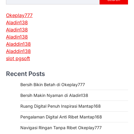
Okeplay777
Aladin138
Aladin138
Aladin138
Aladdin138
Aladdin138
slot pgsoft
Recent Posts
Bersih Bikin Betah di Okeplay777
Bersih Makin Nyaman di Aladin138
Ruang Digital Penuh Inspirasi Mantap168
Pengalaman Digital Anti Ribet Mantap168
Navigasi Ringan Tanpa Ribet Okeplay777