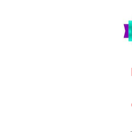
Skip
to
content