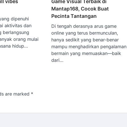
ll vibes
Game Visual Terbaik di
Mantap168, Cocok Buat
Pecinta Tantangan
yang dipenuhi
i aktivitas dan
Di tengah derasnya arus game
g berlangsung
online yang terus bermunculan,
banyak orang mulai
hanya sedikit yang benar-benar
asana hidup…
mampu menghadirkan pengalaman
bermain yang memuaskan—baik
dari…
lds are marked
*