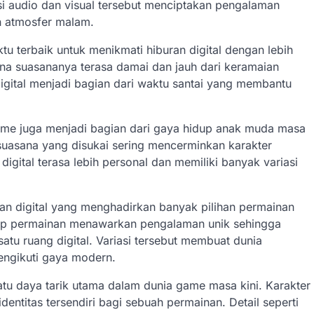
i audio dan visual tersebut menciptakan pengalaman
n atmosfer malam.
tu terbaik untuk menikmati hiburan digital dengan lebih
a suasananya terasa damai dan jauh dari keramaian
n digital menjadi bagian dari waktu santai yang membantu
me juga menjadi bagian dari gaya hidup anak muda masa
 suasana yang disukai sering mencerminkan karakter
igital terasa lebih personal dan memiliki banyak variasi
an digital yang menghadirkan banyak pilihan permainan
iap permainan menawarkan pengalaman unik sehingga
atu ruang digital. Variasi tersebut membuat dunia
engikuti gaya modern.
atu daya tarik utama dalam dunia game masa kini. Karakter
ntitas tersendiri bagi sebuah permainan. Detail seperti