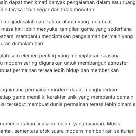
in dapat menikmati banyak pengalaman dalam satu ruang
ain terasa lebih segar dan tidak monoton.
l menjadi salah satu faktor utama yang membuat
 masa kini lebih menyukai tampilan game yang sederhana
 dipahami membantu menciptakan pengalaman bermain yang
buran di malam hari.
alah satu elemen penting yang menciptakan suasana
lau modern sering digunakan untuk membangun atmosfer
membuat permainan terasa lebih hidup dan memberikan
n bagaimana permainan modern dapat menghadirkan
Setiap game memiliki karakter unik yang membantu pemain
al tersebut membuat dunia permainan terasa lebih dinamis
alam menciptakan suasana malam yang nyaman. Musik
ntai, sementara efek suara modern memberikan sentuhan