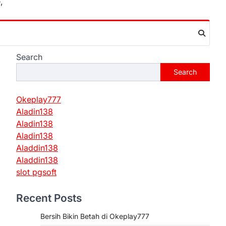
,
Search
Search
Okeplay777
Aladin138
Aladin138
Aladin138
Aladdin138
Aladdin138
slot pgsoft
Recent Posts
Bersih Bikin Betah di Okeplay777