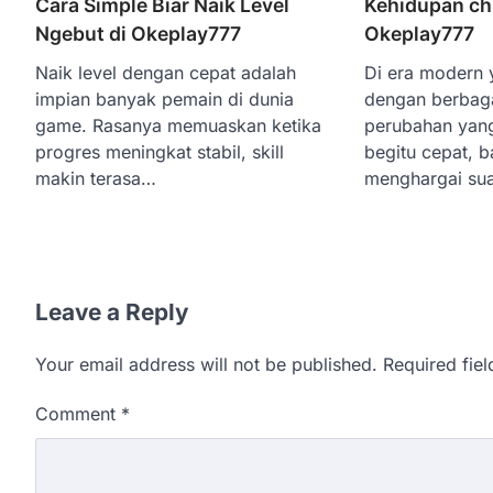
Cara Simple Biar Naik Level
Kehidupan chi
Ngebut di Okeplay777
Okeplay777
Naik level dengan cepat adalah
Di era modern 
impian banyak pemain di dunia
dengan berbaga
game. Rasanya memuaskan ketika
perubahan yan
progres meningkat stabil, skill
begitu cepat, 
makin terasa…
menghargai su
Leave a Reply
Your email address will not be published.
Required fie
Comment
*