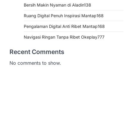
Bersih Makin Nyaman di Aladin138
Ruang Digital Penuh Inspirasi Mantap168
Pengalaman Digital Anti Ribet Mantap168
Navigasi Ringan Tanpa Ribet Okeplay777
Recent Comments
No comments to show.