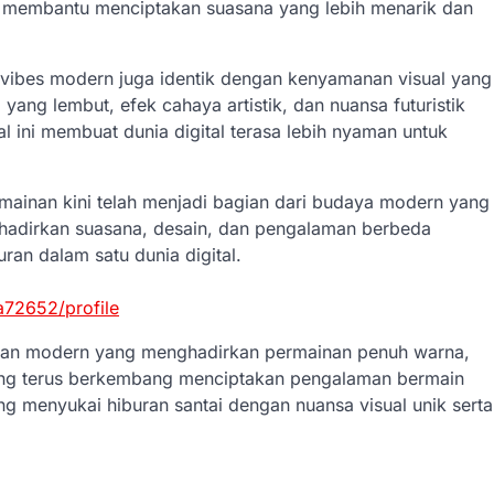
n membantu menciptakan suasana yang lebih menarik dan
 vibes modern juga identik dengan kenyamanan visual yang
ng lembut, efek cahaya artistik, dan nuansa futuristik
 ini membuat dunia digital terasa lebih nyaman untuk
ainan kini telah menjadi bagian dari budaya modern yang
nghadirkan suasana, desain, dan pengalaman berbeda
an dalam satu dunia digital.
na72652/profile
buran modern yang menghadirkan permainan penuh warna,
 yang terus berkembang menciptakan pengalaman bermain
g menyukai hiburan santai dengan nuansa visual unik serta