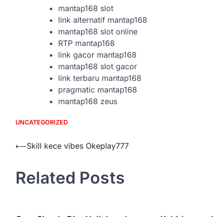
mantap168 slot
link alternatif mantap168
mantap168 slot online
RTP mantap168
link gacor mantap168
mantap168 slot gacor
link terbaru mantap168
pragmatic mantap168
mantap168 zeus
UNCATEGORIZED
Post
⟵
Skill kece vibes Okeplay777
navigation
Related Posts