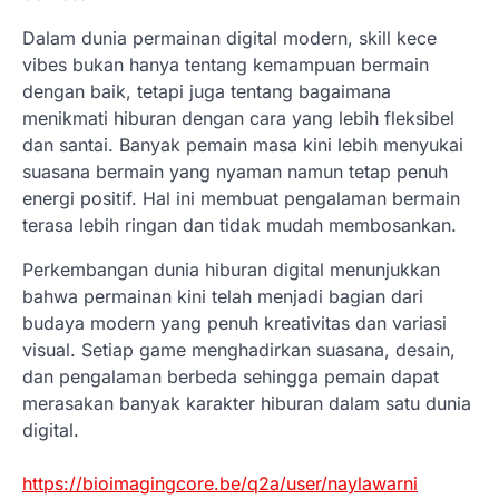
Dalam dunia permainan digital modern, skill kece
vibes bukan hanya tentang kemampuan bermain
dengan baik, tetapi juga tentang bagaimana
menikmati hiburan dengan cara yang lebih fleksibel
dan santai. Banyak pemain masa kini lebih menyukai
suasana bermain yang nyaman namun tetap penuh
energi positif. Hal ini membuat pengalaman bermain
terasa lebih ringan dan tidak mudah membosankan.
Perkembangan dunia hiburan digital menunjukkan
bahwa permainan kini telah menjadi bagian dari
budaya modern yang penuh kreativitas dan variasi
visual. Setiap game menghadirkan suasana, desain,
dan pengalaman berbeda sehingga pemain dapat
merasakan banyak karakter hiburan dalam satu dunia
digital.
https://bioimagingcore.be/q2a/user/naylawarni