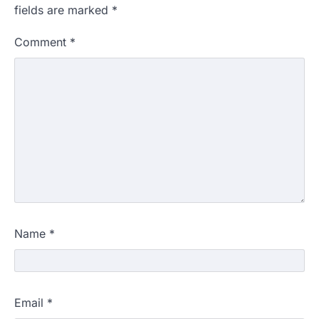
fields are marked
*
Comment
*
Name
*
Email
*