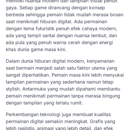
memiliki nuansa modern dan tampilan visual penuh
gaya. Setiap game dirancang dengan konsep
berbeda sehingga pemain tidak mudah merasa bosan
saat menikmati hiburan digital. Ada permainan
dengan tema futuristik penuh efek cahaya modern,
ada yang tampil santai dengan nuansa lembut, dan
ada pula yang penuh warna cerah dengan energi
khas dunia game masa kini.
Dalam dunia hiburan digital modern, kenyamanan
saat bermain menjadi salah satu faktor utama yang
sangat diperhatikan. Pemain masa kini lebih menyukai
tampilan permainan yang sederhana namun tetap
stylish. Antarmuka yang mudah dipahami membantu
pemain menikmati permainan tanpa merasa bingung
dengan tampilan yang terlalu rumit.
Perkembangan teknologi juga membuat kualitas
permainan digital semakin meningkat. Grafis yang
lebih realistis, animasi yang lebih detail, dan efek