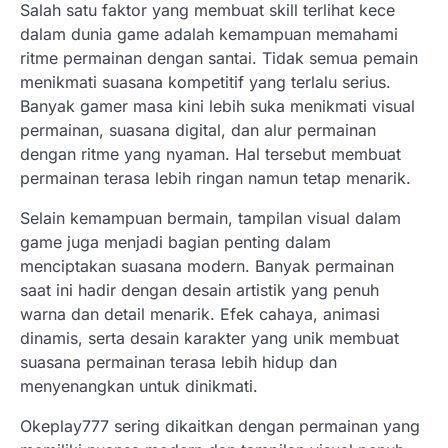
Salah satu faktor yang membuat skill terlihat kece
dalam dunia game adalah kemampuan memahami
ritme permainan dengan santai. Tidak semua pemain
menikmati suasana kompetitif yang terlalu serius.
Banyak gamer masa kini lebih suka menikmati visual
permainan, suasana digital, dan alur permainan
dengan ritme yang nyaman. Hal tersebut membuat
permainan terasa lebih ringan namun tetap menarik.
Selain kemampuan bermain, tampilan visual dalam
game juga menjadi bagian penting dalam
menciptakan suasana modern. Banyak permainan
saat ini hadir dengan desain artistik yang penuh
warna dan detail menarik. Efek cahaya, animasi
dinamis, serta desain karakter yang unik membuat
suasana permainan terasa lebih hidup dan
menyenangkan untuk dinikmati.
Okeplay777 sering dikaitkan dengan permainan yang