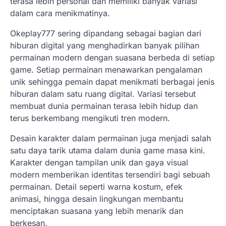
terasa lebih personal dan memiliki banyak variasi
dalam cara menikmatinya.
Okeplay777 sering dipandang sebagai bagian dari
hiburan digital yang menghadirkan banyak pilihan
permainan modern dengan suasana berbeda di setiap
game. Setiap permainan menawarkan pengalaman
unik sehingga pemain dapat menikmati berbagai jenis
hiburan dalam satu ruang digital. Variasi tersebut
membuat dunia permainan terasa lebih hidup dan
terus berkembang mengikuti tren modern.
Desain karakter dalam permainan juga menjadi salah
satu daya tarik utama dalam dunia game masa kini.
Karakter dengan tampilan unik dan gaya visual
modern memberikan identitas tersendiri bagi sebuah
permainan. Detail seperti warna kostum, efek
animasi, hingga desain lingkungan membantu
menciptakan suasana yang lebih menarik dan
berkesan.