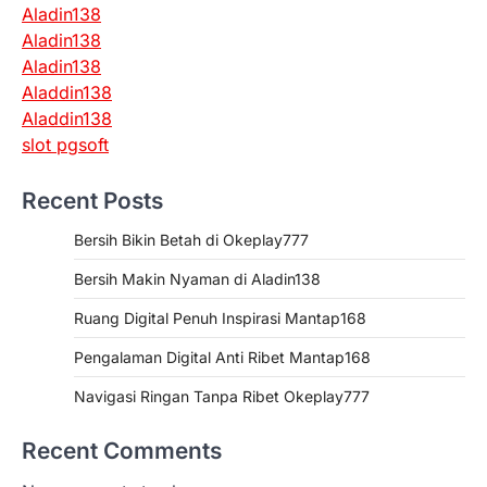
Aladin138
Aladin138
Aladin138
Aladdin138
Aladdin138
slot pgsoft
Recent Posts
Bersih Bikin Betah di Okeplay777
Bersih Makin Nyaman di Aladin138
Ruang Digital Penuh Inspirasi Mantap168
Pengalaman Digital Anti Ribet Mantap168
Navigasi Ringan Tanpa Ribet Okeplay777
Recent Comments