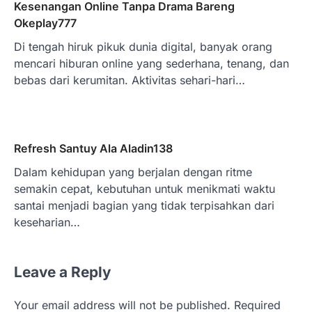
Kesenangan Online Tanpa Drama Bareng
Okeplay777
Di tengah hiruk pikuk dunia digital, banyak orang
mencari hiburan online yang sederhana, tenang, dan
bebas dari kerumitan. Aktivitas sehari-hari…
Refresh Santuy Ala Aladin138
Dalam kehidupan yang berjalan dengan ritme
semakin cepat, kebutuhan untuk menikmati waktu
santai menjadi bagian yang tidak terpisahkan dari
keseharian…
Leave a Reply
Your email address will not be published.
Required