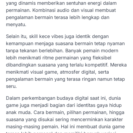
yang dinamis memberikan sentuhan energi dalam
permainan. Kombinasi audio dan visual membuat
pengalaman bermain terasa lebih lengkap dan
menyatu.
Selain itu, skill kece vibes juga identik dengan
kemampuan menjaga suasana bermain tetap nyaman
tanpa tekanan berlebihan. Banyak pemain modern
lebih menikmati ritme permainan yang fleksibel
dibandingkan suasana yang terlalu kompetitif. Mereka
menikmati visual game, atmosfer digital, serta
pengalaman bermain yang terasa ringan namun tetap
seru.
Dalam perkembangan budaya digital saat ini, dunia
game juga menjadi bagian dari identitas gaya hidup
anak muda. Cara bermain, pilihan permainan, hingga
suasana yang disukai sering mencerminkan karakter
masing-masing pemain. Hal ini membuat dunia game