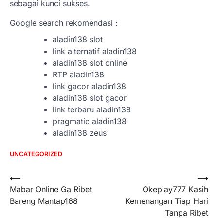
sebagai kunci sukses.
Google search rekomendasi :
aladin138 slot
link alternatif aladin138
aladin138 slot online
RTP aladin138
link gacor aladin138
aladin138 slot gacor
link terbaru aladin138
pragmatic aladin138
aladin138 zeus
UNCATEGORIZED
Post
⟵
⟶
Mabar Online Ga Ribet
Okeplay777 Kasih
navigation
Bareng Mantap168
Kemenangan Tiap Hari
Tanpa Ribet