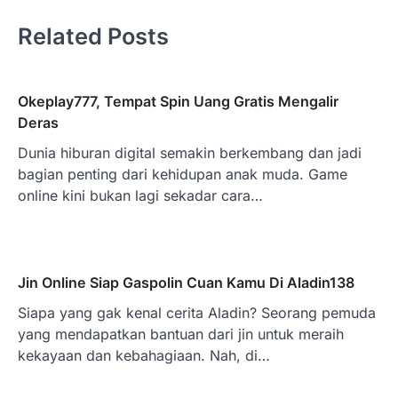
Related Posts
Okeplay777, Tempat Spin Uang Gratis Mengalir
Deras
Dunia hiburan digital semakin berkembang dan jadi
bagian penting dari kehidupan anak muda. Game
online kini bukan lagi sekadar cara…
Jin Online Siap Gaspolin Cuan Kamu Di Aladin138
Siapa yang gak kenal cerita Aladin? Seorang pemuda
yang mendapatkan bantuan dari jin untuk meraih
kekayaan dan kebahagiaan. Nah, di…