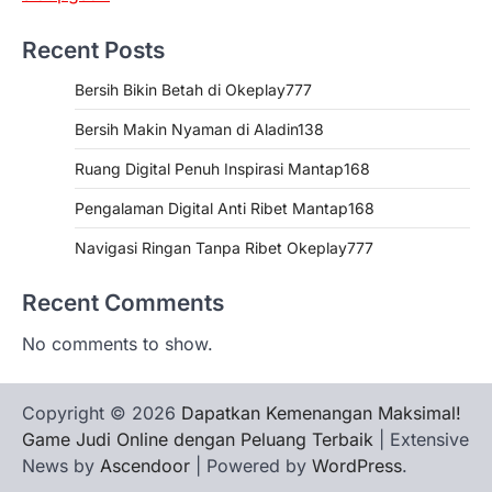
Recent Posts
Bersih Bikin Betah di Okeplay777
Bersih Makin Nyaman di Aladin138
Ruang Digital Penuh Inspirasi Mantap168
Pengalaman Digital Anti Ribet Mantap168
Navigasi Ringan Tanpa Ribet Okeplay777
Recent Comments
No comments to show.
Copyright © 2026
Dapatkan Kemenangan Maksimal!
Game Judi Online dengan Peluang Terbaik
| Extensive
News by
Ascendoor
| Powered by
WordPress
.