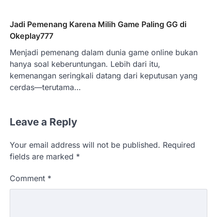
Jadi Pemenang Karena Milih Game Paling GG di
Okeplay777
Menjadi pemenang dalam dunia game online bukan
hanya soal keberuntungan. Lebih dari itu,
kemenangan seringkali datang dari keputusan yang
cerdas—terutama…
Leave a Reply
Your email address will not be published.
Required
fields are marked
*
Comment
*