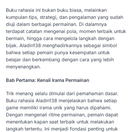
Buku rahasia ini bukan buku biasa, melainkan
kumpulan tips, strategi, dan pengalaman yang sudah
diuji dalam berbagai permainan. Di dalamnya
terdapat catatan mengenai pola, momen terbaik untuk
bermain, hingga cara mengelola langkah dengan
bijak. Aladin138 menghadirkannya sebagai simbol
bahwa setiap pemain punya kesempatan untuk
belajar dan berkembang dengan cara yang lebih
menyenangkan.
Bab Pertama: Kenali Irama Permainan
Trik menang selalu dimulai dari pemahaman dasar.
Buku rahasia Aladin138 menjelaskan bahwa setiap
game memiliki irama unik yang harus dipahami.
Dengan mengenali ritme permainan, pemain dapat
menentukan kapan saat terbaik untuk melakukan
langkah tertentu. Ini menjadi fondasi penting untuk