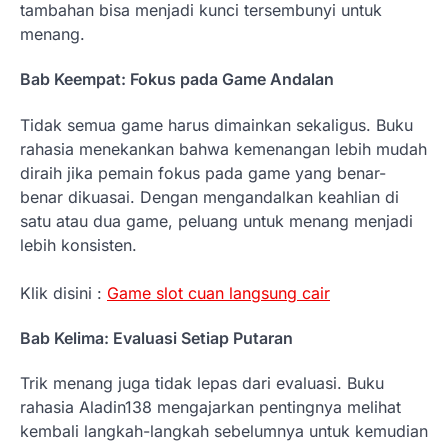
tambahan bisa menjadi kunci tersembunyi untuk
menang.
Bab Keempat: Fokus pada Game Andalan
Tidak semua game harus dimainkan sekaligus. Buku
rahasia menekankan bahwa kemenangan lebih mudah
diraih jika pemain fokus pada game yang benar-
benar dikuasai. Dengan mengandalkan keahlian di
satu atau dua game, peluang untuk menang menjadi
lebih konsisten.
Klik disini :
Game slot cuan langsung cair
Bab Kelima: Evaluasi Setiap Putaran
Trik menang juga tidak lepas dari evaluasi. Buku
rahasia Aladin138 mengajarkan pentingnya melihat
kembali langkah-langkah sebelumnya untuk kemudian