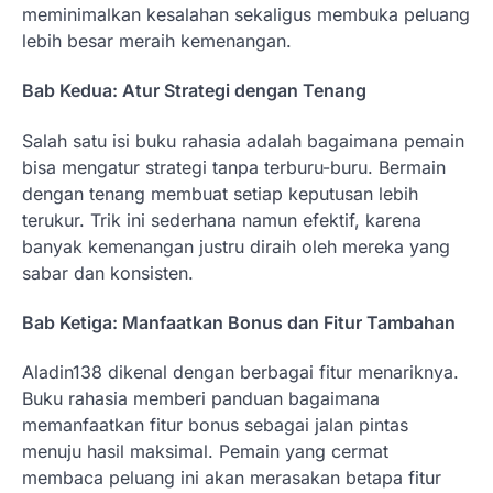
meminimalkan kesalahan sekaligus membuka peluang
lebih besar meraih kemenangan.
Bab Kedua: Atur Strategi dengan Tenang
Salah satu isi buku rahasia adalah bagaimana pemain
bisa mengatur strategi tanpa terburu-buru. Bermain
dengan tenang membuat setiap keputusan lebih
terukur. Trik ini sederhana namun efektif, karena
banyak kemenangan justru diraih oleh mereka yang
sabar dan konsisten.
Bab Ketiga: Manfaatkan Bonus dan Fitur Tambahan
Aladin138 dikenal dengan berbagai fitur menariknya.
Buku rahasia memberi panduan bagaimana
memanfaatkan fitur bonus sebagai jalan pintas
menuju hasil maksimal. Pemain yang cermat
membaca peluang ini akan merasakan betapa fitur