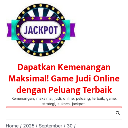
Skip
to
content
Dapatkan Kemenangan
Maksimal! Game Judi Online
dengan Peluang Terbaik
Kemenangan, maksimal, judi, online, peluang, terbaik, game,
strategi, sukses, jackpot.
Home
2025
September
30