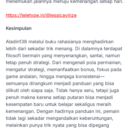
menemukan jalannya menuju kemenangan setiap hari.
https://teletype.in/@jessicavinze
Kesimpulan
Aladin138 melalui buku rahasianya menghadirkan
lebih dari sekadar trik menang. Di dalamnya terdapat
filosofi bermain yang menyenangkan, santai, namun
tetap penuh strategi. Dari mengenali pola permainan,
mengatur strategi, memanfaatkan bonus, fokus pada
game andalan, hingga menjaga konsistensi—
semuanya dirangkum menjadi panduan yang bisa
diikuti oleh siapa saja. Tidak hanya seru, tetapi juga
penuh makna karena setiap putaran bisa menjadi
kesempatan baru untuk belajar sekaligus meraih
kemenangan. Dengan hadirnya panduan ini, pemain
tidak lagi sekadar mengandalkan keberuntungan,
melainkan punya trik nyata yang bisa dipegang