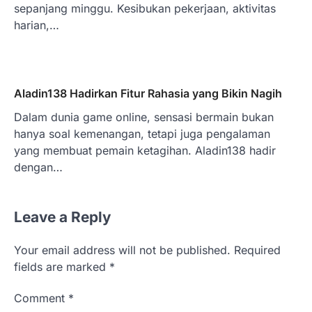
sepanjang minggu. Kesibukan pekerjaan, aktivitas
harian,…
Aladin138 Hadirkan Fitur Rahasia yang Bikin Nagih
Dalam dunia game online, sensasi bermain bukan
hanya soal kemenangan, tetapi juga pengalaman
yang membuat pemain ketagihan. Aladin138 hadir
dengan…
Leave a Reply
Your email address will not be published.
Required
fields are marked
*
Comment
*