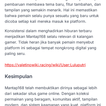
pembaruan membawa tema baru, fitur tambahan, dan
tampilan yang semakin menarik. Hal ini memastikan
bahwa pemain selalu punya sesuatu yang baru untuk
dicoba setiap kali mereka masuk ke platform.
Konsistensi dalam menghadirkan hiburan terbaru
menjadikan Mantap168 selalu relevan di kalangan
gamer. Tidak heran jika banyak pemain menyebut
platform ini sebagai tempat nongkrong digital yang
paling seru.
https://valetinowiki.racing/wiki/User:Luluputri
Kesimpulan
Mantap168 telah membuktikan dirinya sebagai lebih
dari sekadar situs game online. Dengan koleksi
permainan yang beragam, komunitas aktif, tampilan
modern, dan sistem keamanan yang kuat, platform ini