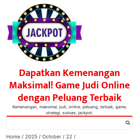
Skip
to
content
Dapatkan Kemenangan
Maksimal! Game Judi Online
dengan Peluang Terbaik
Kemenangan, maksimal, judi, online, peluang, terbaik, game,
strategi, sukses, jackpot.
Home
2025
October
22