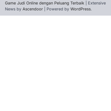
Game Judi Online dengan Peluang Terbaik
| Extensive
News by
Ascendoor
| Powered by
WordPress
.