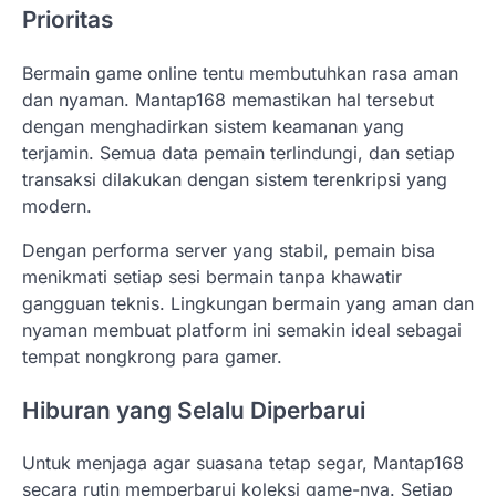
Prioritas
Bermain game online tentu membutuhkan rasa aman
dan nyaman. Mantap168 memastikan hal tersebut
dengan menghadirkan sistem keamanan yang
terjamin. Semua data pemain terlindungi, dan setiap
transaksi dilakukan dengan sistem terenkripsi yang
modern.
Dengan performa server yang stabil, pemain bisa
menikmati setiap sesi bermain tanpa khawatir
gangguan teknis. Lingkungan bermain yang aman dan
nyaman membuat platform ini semakin ideal sebagai
tempat nongkrong para gamer.
Hiburan yang Selalu Diperbarui
Untuk menjaga agar suasana tetap segar, Mantap168
secara rutin memperbarui koleksi game-nya. Setiap