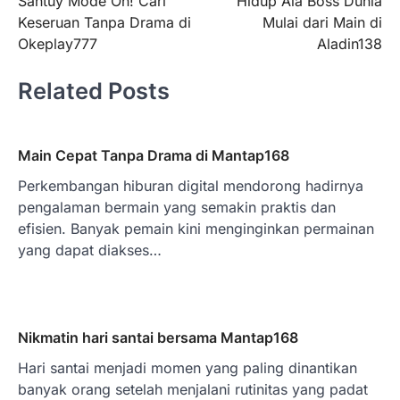
Santuy Mode On! Cari
Hidup Ala Boss Dunia
navigation
Keseruan Tanpa Drama di
Mulai dari Main di
Okeplay777
Aladin138
Related Posts
Main Cepat Tanpa Drama di Mantap168
Perkembangan hiburan digital mendorong hadirnya
pengalaman bermain yang semakin praktis dan
efisien. Banyak pemain kini menginginkan permainan
yang dapat diakses…
Nikmatin hari santai bersama Mantap168
Hari santai menjadi momen yang paling dinantikan
banyak orang setelah menjalani rutinitas yang padat