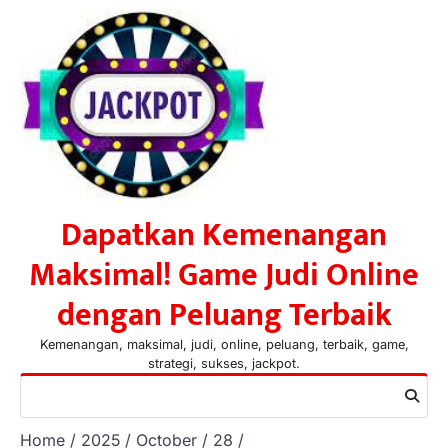
Skip
to
content
Dapatkan Kemenangan
Maksimal! Game Judi Online
dengan Peluang Terbaik
Kemenangan, maksimal, judi, online, peluang, terbaik, game,
strategi, sukses, jackpot.
Home
2025
October
28