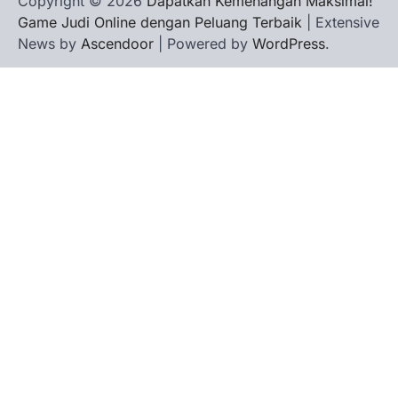
Copyright © 2026
Dapatkan Kemenangan Maksimal!
Game Judi Online dengan Peluang Terbaik
| Extensive
News by
Ascendoor
| Powered by
WordPress
.