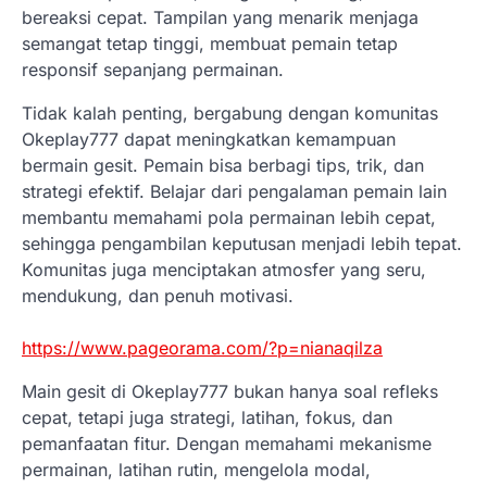
bereaksi cepat. Tampilan yang menarik menjaga
semangat tetap tinggi, membuat pemain tetap
responsif sepanjang permainan.
Tidak kalah penting, bergabung dengan komunitas
Okeplay777 dapat meningkatkan kemampuan
bermain gesit. Pemain bisa berbagi tips, trik, dan
strategi efektif. Belajar dari pengalaman pemain lain
membantu memahami pola permainan lebih cepat,
sehingga pengambilan keputusan menjadi lebih tepat.
Komunitas juga menciptakan atmosfer yang seru,
mendukung, dan penuh motivasi.
https://www.pageorama.com/?p=nianaqilza
Main gesit di Okeplay777 bukan hanya soal refleks
cepat, tetapi juga strategi, latihan, fokus, dan
pemanfaatan fitur. Dengan memahami mekanisme
permainan, latihan rutin, mengelola modal,