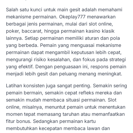
Salah satu kunci untuk main gesit adalah memahami
mekanisme permainan. Okeplay777 menawarkan
berbagai jenis permainan, mulai dari slot online,
poker, baccarat, hingga permainan kasino klasik
lainnya. Setiap permainan memiliki aturan dan pola
yang berbeda. Pemain yang menguasai mekanisme
permainan dapat mengambil keputusan lebih cepat,
mengurangi risiko kesalahan, dan fokus pada strategi
yang efektif. Dengan penguasaan ini, respons pemain
menjadi lebih gesit dan peluang menang meningkat.
Latihan konsisten juga sangat penting. Semakin sering
pemain bermain, semakin cepat refleks mereka dan
semakin mudah membaca situasi permainan. Slot
online, misalnya, menuntut pemain untuk menentukan
momen tepat memasang taruhan atau memanfaatkan
fitur bonus. Sedangkan permainan kartu
membutuhkan kecepatan membaca lawan dan