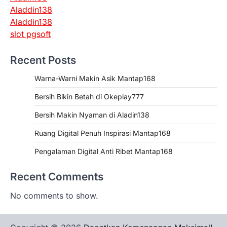
Aladdin138
Aladdin138
slot pgsoft
Recent Posts
Warna-Warni Makin Asik Mantap168
Bersih Bikin Betah di Okeplay777
Bersih Makin Nyaman di Aladin138
Ruang Digital Penuh Inspirasi Mantap168
Pengalaman Digital Anti Ribet Mantap168
Recent Comments
No comments to show.