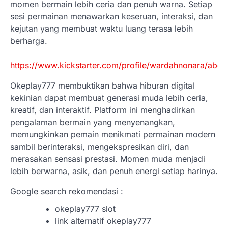
momen bermain lebih ceria dan penuh warna. Setiap
sesi permainan menawarkan keseruan, interaksi, dan
kejutan yang membuat waktu luang terasa lebih
berharga.
https://www.kickstarter.com/profile/wardahnonara/abou
Okeplay777 membuktikan bahwa hiburan digital
kekinian dapat membuat generasi muda lebih ceria,
kreatif, dan interaktif. Platform ini menghadirkan
pengalaman bermain yang menyenangkan,
memungkinkan pemain menikmati permainan modern
sambil berinteraksi, mengekspresikan diri, dan
merasakan sensasi prestasi. Momen muda menjadi
lebih berwarna, asik, dan penuh energi setiap harinya.
Google search rekomendasi :
okeplay777 slot
link alternatif okeplay777