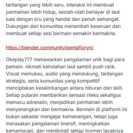
tantangan yang lebih seru. Interaksi ini membuat
permainan lebih hidup, seolah-olah berlayar di laut
luas dengan kru yang handal dan penuh semangat.
Dukungan dari komunitas menambah keseruan dan
membuat setiap sesi bermain semakin bermakna.
https://blender.community/pentafloryn/
Okeplay777 menawarkan pengalaman unik bagi para
pemain: nikmati keindahan laut sambil push rank.
Visual memukau, audio yang mendukung, tantangan
strategis, serta komunitas yang kompetitif
menciptakan keseimbangan antara hiburan dan skill.
Setiap putaran memberikan sensasi rileks sekaligus
memacu adrenalin, menjadikan permainan lebih
menyenangkan dan bermakna. Bermain di platform ini
bukan sekadar mengejar kemenangan, tetapi juga
merasakan pengalaman imersif, meningkatkan
kemampuan, dan menikmati setiap momen layaknya