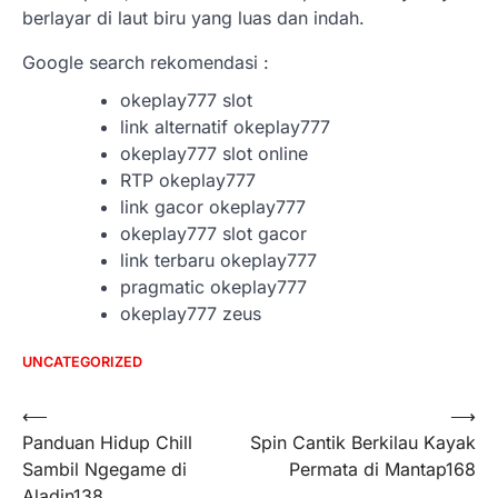
berlayar di laut biru yang luas dan indah.
Google search rekomendasi :
okeplay777 slot
link alternatif okeplay777
okeplay777 slot online
RTP okeplay777
link gacor okeplay777
okeplay777 slot gacor
link terbaru okeplay777
pragmatic okeplay777
okeplay777 zeus
UNCATEGORIZED
Post
⟵
⟶
Panduan Hidup Chill
Spin Cantik Berkilau Kayak
navigation
Sambil Ngegame di
Permata di Mantap168
Aladin138