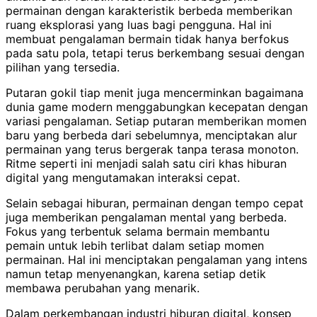
permainan dengan karakteristik berbeda memberikan
ruang eksplorasi yang luas bagi pengguna. Hal ini
membuat pengalaman bermain tidak hanya berfokus
pada satu pola, tetapi terus berkembang sesuai dengan
pilihan yang tersedia.
Putaran gokil tiap menit juga mencerminkan bagaimana
dunia game modern menggabungkan kecepatan dengan
variasi pengalaman. Setiap putaran memberikan momen
baru yang berbeda dari sebelumnya, menciptakan alur
permainan yang terus bergerak tanpa terasa monoton.
Ritme seperti ini menjadi salah satu ciri khas hiburan
digital yang mengutamakan interaksi cepat.
Selain sebagai hiburan, permainan dengan tempo cepat
juga memberikan pengalaman mental yang berbeda.
Fokus yang terbentuk selama bermain membantu
pemain untuk lebih terlibat dalam setiap momen
permainan. Hal ini menciptakan pengalaman yang intens
namun tetap menyenangkan, karena setiap detik
membawa perubahan yang menarik.
Dalam perkembangan industri hiburan digital, konsep