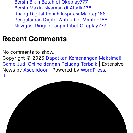
Bersih Bikin Betah di Okeplay777
Bersih Makin Nyaman di Aladin138
Ruang Digital Penuh Inspirasi Mantap168
Pengalaman Digital Anti Ribet Mantap168
Navigasi Ringan Tanpa Ribet Okeplay777
Recent Comments
No comments to show.
Copyright © 2026
Dapatkan Kemenangan Maksimal!
Game Judi Online dengan Peluang Terbaik
| Extensive
News by
Ascendoor
| Powered by
WordPress
.