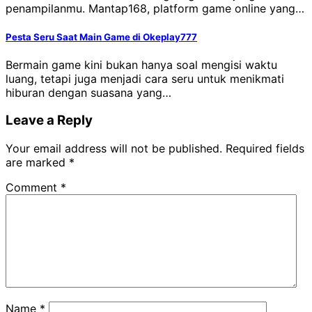
penampilanmu. Mantap168, platform game online yang…
Pesta Seru Saat Main Game di Okeplay777
Bermain game kini bukan hanya soal mengisi waktu
luang, tetapi juga menjadi cara seru untuk menikmati
hiburan dengan suasana yang…
Leave a Reply
Your email address will not be published.
Required fields
are marked
*
Comment
*
Name
*