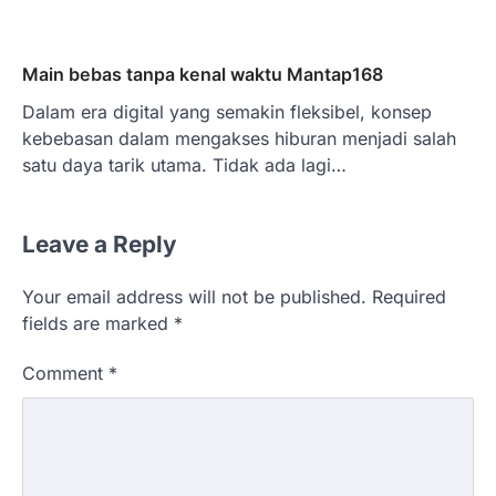
Main bebas tanpa kenal waktu Mantap168
Dalam era digital yang semakin fleksibel, konsep
kebebasan dalam mengakses hiburan menjadi salah
satu daya tarik utama. Tidak ada lagi…
Leave a Reply
Your email address will not be published.
Required
fields are marked
*
Comment
*