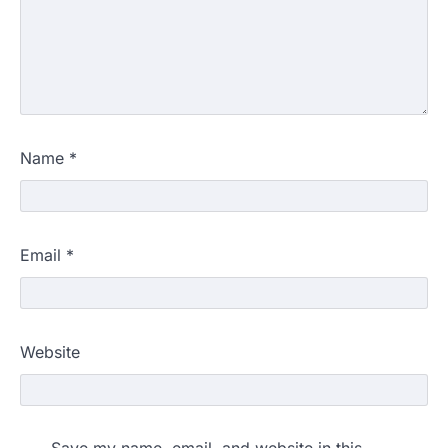
Name
*
Email
*
Website
Save my name, email, and website in this