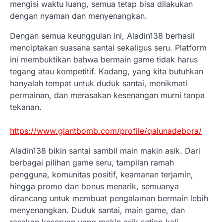
mengisi waktu luang, semua tetap bisa dilakukan
dengan nyaman dan menyenangkan.
Dengan semua keunggulan ini, Aladin138 berhasil
menciptakan suasana santai sekaligus seru. Platform
ini membuktikan bahwa bermain game tidak harus
tegang atau kompetitif. Kadang, yang kita butuhkan
hanyalah tempat untuk duduk santai, menikmati
permainan, dan merasakan kesenangan murni tanpa
tekanan.
https://www.giantbomb.com/profile/qalunadebora/
Aladin138 bikin santai sambil main makin asik. Dari
berbagai pilihan game seru, tampilan ramah
pengguna, komunitas positif, keamanan terjamin,
hingga promo dan bonus menarik, semuanya
dirancang untuk membuat pengalaman bermain lebih
menyenangkan. Duduk santai, main game, dan
rasakan keseruan yang makin asik setiap kali