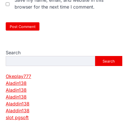
browser for the next time I comment.
Search
Search
Okeplay777
Aladin138
Aladin138
Aladin138
Aladdin138
Aladdin138
slot pgsoft