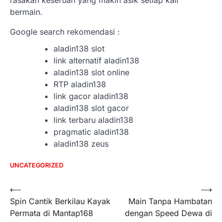
bermain.
Google search rekomendasi :
aladin138 slot
link alternatif aladin138
aladin138 slot online
RTP aladin138
link gacor aladin138
aladin138 slot gacor
link terbaru aladin138
pragmatic aladin138
aladin138 zeus
UNCATEGORIZED
Post
⟵
⟶
Spin Cantik Berkilau Kayak
Main Tanpa Hambatan
navigation
Permata di Mantap168
dengan Speed Dewa di