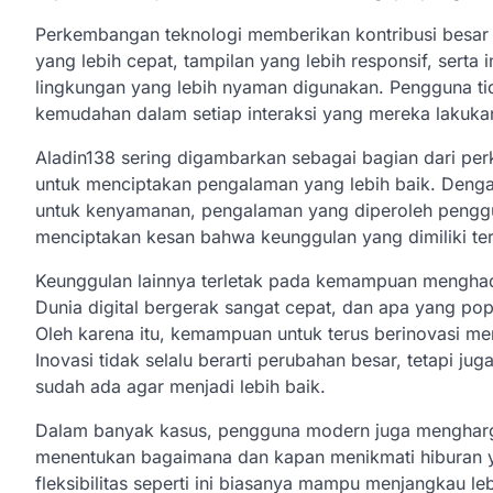
Perkembangan teknologi memberikan kontribusi besar t
yang lebih cepat, tampilan yang lebih responsif, serta 
lingkungan yang lebih nyaman digunakan. Pengguna tid
kemudahan dalam setiap interaksi yang mereka lakuka
Aladin138 sering digambarkan sebagai bagian dari pe
untuk menciptakan pengalaman yang lebih baik. Denga
untuk kenyamanan, pengalaman yang diperoleh penggun
menciptakan kesan bahwa keunggulan yang dimiliki t
Keunggulan lainnya terletak pada kemampuan menghad
Dunia digital bergerak sangat cepat, dan apa yang popu
Oleh karena itu, kemampuan untuk terus berinovasi me
Inovasi tidak selalu berarti perubahan besar, tetapi 
sudah ada agar menjadi lebih baik.
Dalam banyak kasus, pengguna modern juga menghargai 
menentukan bagaimana dan kapan menikmati hiburan y
fleksibilitas seperti ini biasanya mampu menjangkau l