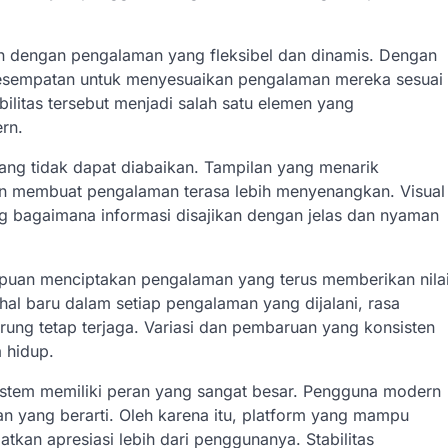
n dengan pengalaman yang fleksibel dan dinamis. Dengan
 kesempatan untuk menyesuaikan pengalaman mereka sesuai
ilitas tersebut menjadi salah satu elemen yang
rn.
or yang tidak dapat diabaikan. Tampilan yang menarik
n membuat pengalaman terasa lebih menyenangkan. Visual
ang bagaimana informasi disajikan dengan jelas dan nyaman
puan menciptakan pengalaman yang terus memberikan nila
l baru dalam setiap pengalaman yang dijalani, rasa
erung tetap terjaga. Variasi dan pembaruan yang konsisten
 hidup.
 sistem memiliki peran yang sangat besar. Pengguna modern
 yang berarti. Oleh karena itu, platform yang mampu
tkan apresiasi lebih dari penggunanya. Stabilitas