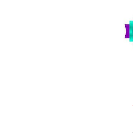
Skip
to
content