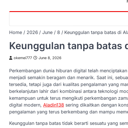
Home
2026
June
8
Keunggulan tanpa batas di Al
Keunggulan tanpa batas d
okemei777
June 8, 2026
Perkembangan dunia hiburan digital telah menciptak
menjadi semakin beragam dan menarik. Saat ini, sebuah 
tersedia, tetapi juga dari kualitas pengalaman yang
berkelanjutan lahir dari kombinasi antara teknologi m
kemampuan untuk terus mengikuti perkembangan zama
digital modern,
Aladin138
sering dikaitkan dengan ko
pengalaman yang terus berkembang dan mampu meme
Keunggulan tanpa batas tidak berarti sesuatu yang s