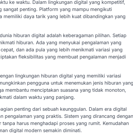
ktu ke waktu. Dalam lingkungan digital yang kompetitif,
g sangat penting. Platform yang mampu mengikuti
memiliki daya tarik yang lebih kuat dibandingkan yang
dunia hiburan digital adalah keberagaman pilihan. Setiap
nikmati hiburan. Ada yang menyukai pengalaman yang
 cepat, dan ada pula yang lebih menikmati variasi yang
iptakan fleksibilitas yang membuat pengalaman menjadi
ngan lingkungan hiburan digital yang memiliki variasi
emungkinkan pengguna untuk menemukan jenis hiburan yan
 juga membantu menciptakan suasana yang tidak monoton,
ikmati dalam waktu yang panjang.
agian penting dari sebuah keunggulan. Dalam era digital
an pengalaman yang praktis. Sistem yang dirancang denga
r tanpa harus menghadapi proses yang rumit. Kemudahan
man digital modern semakin diminati.