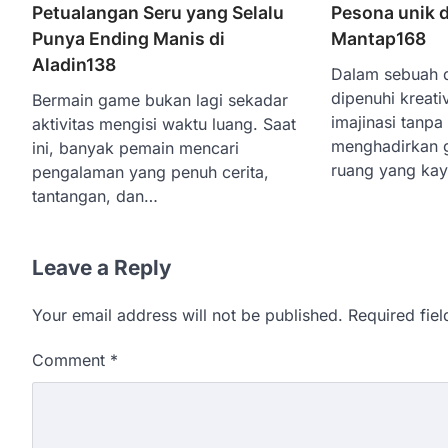
Petualangan Seru yang Selalu
Pesona unik d
Punya Ending Manis di
Mantap168
Aladin138
Dalam sebuah d
dipenuhi kreati
Bermain game bukan lagi sekadar
imajinasi tanpa
aktivitas mengisi waktu luang. Saat
menghadirkan 
ini, banyak pemain mencari
ruang yang ka
pengalaman yang penuh cerita,
tantangan, dan…
Leave a Reply
Your email address will not be published.
Required fie
Comment
*