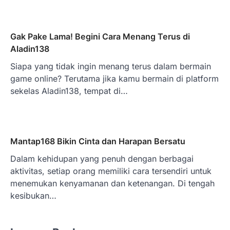
Gak Pake Lama! Begini Cara Menang Terus di
Aladin138
Siapa yang tidak ingin menang terus dalam bermain
game online? Terutama jika kamu bermain di platform
sekelas Aladin138, tempat di…
Mantap168 Bikin Cinta dan Harapan Bersatu
Dalam kehidupan yang penuh dengan berbagai
aktivitas, setiap orang memiliki cara tersendiri untuk
menemukan kenyamanan dan ketenangan. Di tengah
kesibukan…