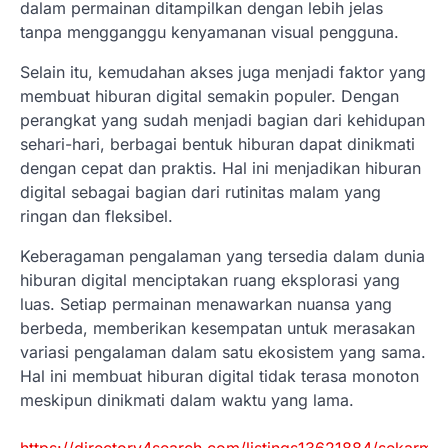
dalam permainan ditampilkan dengan lebih jelas
tanpa mengganggu kenyamanan visual pengguna.
Selain itu, kemudahan akses juga menjadi faktor yang
membuat hiburan digital semakin populer. Dengan
perangkat yang sudah menjadi bagian dari kehidupan
sehari-hari, berbagai bentuk hiburan dapat dinikmati
dengan cepat dan praktis. Hal ini menjadikan hiburan
digital sebagai bagian dari rutinitas malam yang
ringan dan fleksibel.
Keberagaman pengalaman yang tersedia dalam dunia
hiburan digital menciptakan ruang eksplorasi yang
luas. Setiap permainan menawarkan nuansa yang
berbeda, memberikan kesempatan untuk merasakan
variasi pengalaman dalam satu ekosistem yang sama.
Hal ini membuat hiburan digital tidak terasa monoton
meskipun dinikmati dalam waktu yang lama.
https://directory4search.com/listings13621884/sekarmer