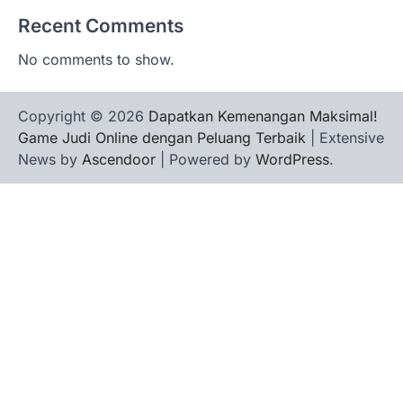
Recent Comments
No comments to show.
Copyright © 2026
Dapatkan Kemenangan Maksimal!
Game Judi Online dengan Peluang Terbaik
| Extensive
News by
Ascendoor
| Powered by
WordPress
.