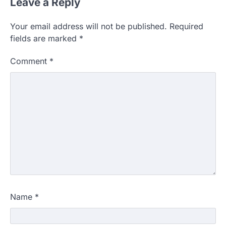
Leave a Reply
Your email address will not be published.
Required
fields are marked
*
Comment
*
Name
*