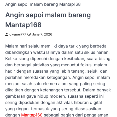
Angin sepoi malam bareng Mantap168
Angin sepoi malam bareng
Mantap168
okemei777
June 7, 2026
Malam hari selalu memiliki daya tarik yang berbeda
dibandingkan waktu lainnya dalam satu siklus harian.
Ketika siang dipenuhi dengan kesibukan, suara bising,
dan berbagai aktivitas yang menuntut fokus, malam
hadir dengan suasana yang lebih tenang, sejuk, dan
perlahan meredakan ketegangan. Angin sepoi malam
menjadi salah satu elemen alam yang paling sering
dikaitkan dengan ketenangan tersebut. Dalam banyak
gambaran gaya hidup modern, suasana seperti ini
sering dipadukan dengan aktivitas hiburan digital
yang ringan, termasuk yang sering diasosiasikan
dengan
Mantap168
sebagai bagian dari pengalaman