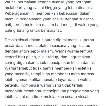
variasi permainan dengan nuansa yang beragam,
mulai dari yang santai hingga yang lebih dinamis.
Keberagaman ini memberikan kebebasan dalam
memilih pengalaman yang sesuai dengan suasana
hati, terutama ketika malam hari menjadi waktu yang
paling tenang untuk beristirahat.
Desain visual dalam hiburan digital memiliki peran
besar dalam menciptakan suasana yang selaras
dengan angin sepoi malam. Warna-warna lembut
seperti biru gelap, hijau redup, dan ungu malam
sering digunakan untuk menciptakan kesan damai.
Warna tersebut tidak hanya memberikan estetika
yang menarik, tetapi juga membantu mata merasa
lebih nyaman ketika menatap layar dalam waktu
tertentu. Kombinasi warna yang tidak terlalu
mencolok membantu menciptakan pengalaman yang
lebih santai dan tidak melelahkan secara visual.
Selain warna, elemen animasi juga berperan penting