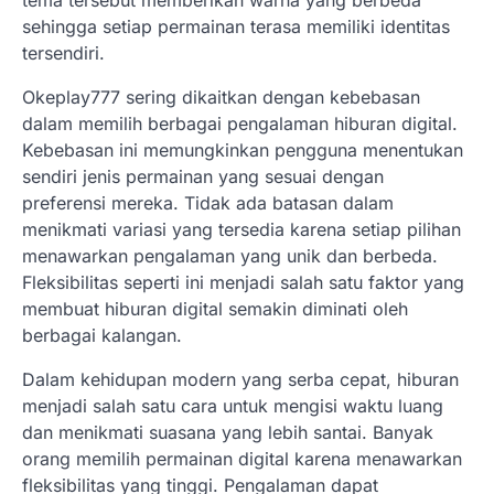
sehingga setiap permainan terasa memiliki identitas
tersendiri.
Okeplay777 sering dikaitkan dengan kebebasan
dalam memilih berbagai pengalaman hiburan digital.
Kebebasan ini memungkinkan pengguna menentukan
sendiri jenis permainan yang sesuai dengan
preferensi mereka. Tidak ada batasan dalam
menikmati variasi yang tersedia karena setiap pilihan
menawarkan pengalaman yang unik dan berbeda.
Fleksibilitas seperti ini menjadi salah satu faktor yang
membuat hiburan digital semakin diminati oleh
berbagai kalangan.
Dalam kehidupan modern yang serba cepat, hiburan
menjadi salah satu cara untuk mengisi waktu luang
dan menikmati suasana yang lebih santai. Banyak
orang memilih permainan digital karena menawarkan
fleksibilitas yang tinggi. Pengalaman dapat