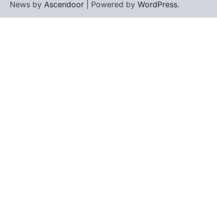
News by
Ascendoor
| Powered by
WordPress
.