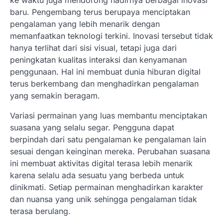
baru. Pengembang terus berupaya menciptakan
pengalaman yang lebih menarik dengan
memanfaatkan teknologi terkini. Inovasi tersebut tidak
hanya terlihat dari sisi visual, tetapi juga dari
peningkatan kualitas interaksi dan kenyamanan
penggunaan. Hal ini membuat dunia hiburan digital
terus berkembang dan menghadirkan pengalaman
yang semakin beragam.
Variasi permainan yang luas membantu menciptakan
suasana yang selalu segar. Pengguna dapat
berpindah dari satu pengalaman ke pengalaman lain
sesuai dengan keinginan mereka. Perubahan suasana
ini membuat aktivitas digital terasa lebih menarik
karena selalu ada sesuatu yang berbeda untuk
dinikmati. Setiap permainan menghadirkan karakter
dan nuansa yang unik sehingga pengalaman tidak
terasa berulang.