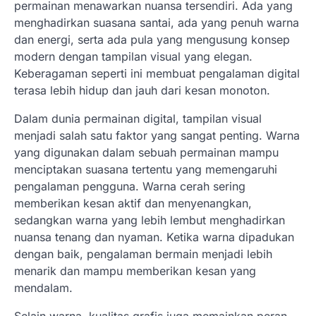
permainan menawarkan nuansa tersendiri. Ada yang
menghadirkan suasana santai, ada yang penuh warna
dan energi, serta ada pula yang mengusung konsep
modern dengan tampilan visual yang elegan.
Keberagaman seperti ini membuat pengalaman digital
terasa lebih hidup dan jauh dari kesan monoton.
Dalam dunia permainan digital, tampilan visual
menjadi salah satu faktor yang sangat penting. Warna
yang digunakan dalam sebuah permainan mampu
menciptakan suasana tertentu yang memengaruhi
pengalaman pengguna. Warna cerah sering
memberikan kesan aktif dan menyenangkan,
sedangkan warna yang lebih lembut menghadirkan
nuansa tenang dan nyaman. Ketika warna dipadukan
dengan baik, pengalaman bermain menjadi lebih
menarik dan mampu memberikan kesan yang
mendalam.
Selain warna, kualitas grafis juga memainkan peran