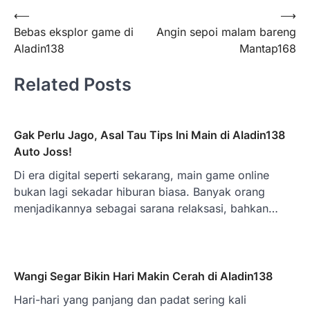
Post
⟵
⟶
Bebas eksplor game di
Angin sepoi malam bareng
navigation
Aladin138
Mantap168
Related Posts
Gak Perlu Jago, Asal Tau Tips Ini Main di Aladin138
Auto Joss!
Di era digital seperti sekarang, main game online
bukan lagi sekadar hiburan biasa. Banyak orang
menjadikannya sebagai sarana relaksasi, bahkan…
Wangi Segar Bikin Hari Makin Cerah di Aladin138
Hari-hari yang panjang dan padat sering kali