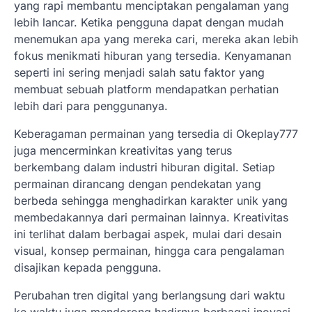
yang rapi membantu menciptakan pengalaman yang
lebih lancar. Ketika pengguna dapat dengan mudah
menemukan apa yang mereka cari, mereka akan lebih
fokus menikmati hiburan yang tersedia. Kenyamanan
seperti ini sering menjadi salah satu faktor yang
membuat sebuah platform mendapatkan perhatian
lebih dari para penggunanya.
Keberagaman permainan yang tersedia di Okeplay777
juga mencerminkan kreativitas yang terus
berkembang dalam industri hiburan digital. Setiap
permainan dirancang dengan pendekatan yang
berbeda sehingga menghadirkan karakter unik yang
membedakannya dari permainan lainnya. Kreativitas
ini terlihat dalam berbagai aspek, mulai dari desain
visual, konsep permainan, hingga cara pengalaman
disajikan kepada pengguna.
Perubahan tren digital yang berlangsung dari waktu
ke waktu juga mendorong hadirnya berbagai inovasi