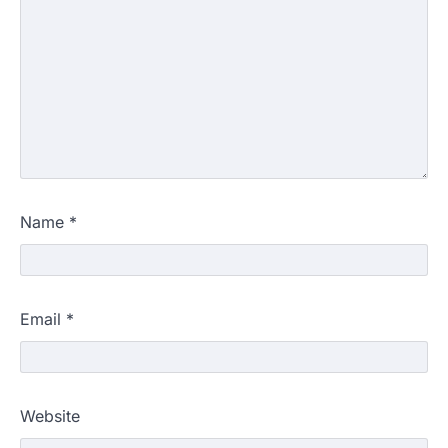
Name
*
Email
*
Website