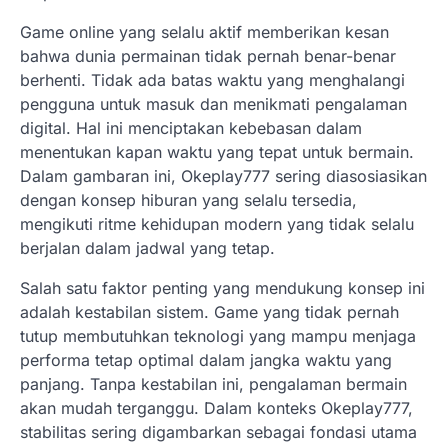
Game online yang selalu aktif memberikan kesan
bahwa dunia permainan tidak pernah benar-benar
berhenti. Tidak ada batas waktu yang menghalangi
pengguna untuk masuk dan menikmati pengalaman
digital. Hal ini menciptakan kebebasan dalam
menentukan kapan waktu yang tepat untuk bermain.
Dalam gambaran ini, Okeplay777 sering diasosiasikan
dengan konsep hiburan yang selalu tersedia,
mengikuti ritme kehidupan modern yang tidak selalu
berjalan dalam jadwal yang tetap.
Salah satu faktor penting yang mendukung konsep ini
adalah kestabilan sistem. Game yang tidak pernah
tutup membutuhkan teknologi yang mampu menjaga
performa tetap optimal dalam jangka waktu yang
panjang. Tanpa kestabilan ini, pengalaman bermain
akan mudah terganggu. Dalam konteks Okeplay777,
stabilitas sering digambarkan sebagai fondasi utama