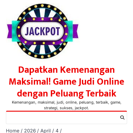
Skip
to
content
Dapatkan Kemenangan
Maksimal! Game Judi Online
dengan Peluang Terbaik
Kemenangan, maksimal, judi, online, peluang, terbaik, game,
strategi, sukses, jackpot.
Home
2026
April
4