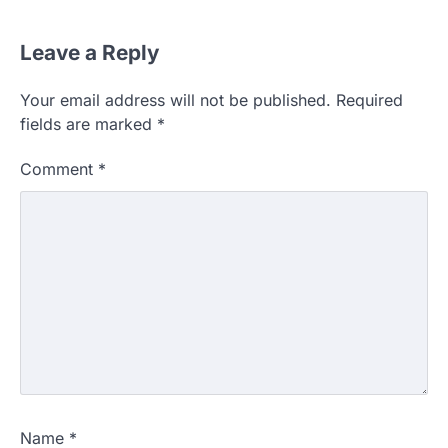
Leave a Reply
Your email address will not be published.
Required
fields are marked
*
Comment
*
Name
*