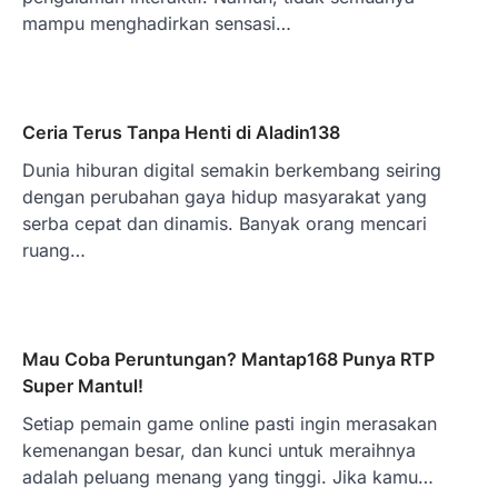
mampu menghadirkan sensasi…
Ceria Terus Tanpa Henti di Aladin138
Dunia hiburan digital semakin berkembang seiring
dengan perubahan gaya hidup masyarakat yang
serba cepat dan dinamis. Banyak orang mencari
ruang…
Mau Coba Peruntungan? Mantap168 Punya RTP
Super Mantul!
Setiap pemain game online pasti ingin merasakan
kemenangan besar, dan kunci untuk meraihnya
adalah peluang menang yang tinggi. Jika kamu…