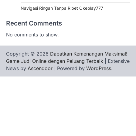
Navigasi Ringan Tanpa Ribet Okeplay777
Recent Comments
No comments to show.
Copyright © 2026
Dapatkan Kemenangan Maksimal!
Game Judi Online dengan Peluang Terbaik
| Extensive
News by
Ascendoor
| Powered by
WordPress
.