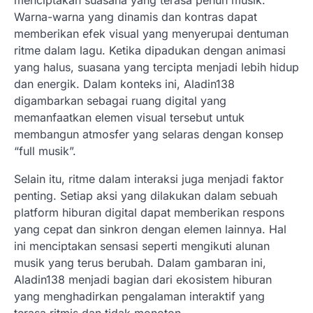
Warna-warna yang dinamis dan kontras dapat
memberikan efek visual yang menyerupai dentuman
ritme dalam lagu. Ketika dipadukan dengan animasi
yang halus, suasana yang tercipta menjadi lebih hidup
dan energik. Dalam konteks ini, Aladin138
digambarkan sebagai ruang digital yang
memanfaatkan elemen visual tersebut untuk
membangun atmosfer yang selaras dengan konsep
“full musik”.
Selain itu, ritme dalam interaksi juga menjadi faktor
penting. Setiap aksi yang dilakukan dalam sebuah
platform hiburan digital dapat memberikan respons
yang cepat dan sinkron dengan elemen lainnya. Hal
ini menciptakan sensasi seperti mengikuti alunan
musik yang terus berubah. Dalam gambaran ini,
Aladin138 menjadi bagian dari ekosistem hiburan
yang menghadirkan pengalaman interaktif yang
terasa ritmis dan tidak monoton.