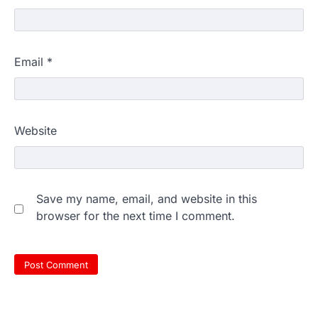
Email
*
Website
Save my name, email, and website in this
browser for the next time I comment.