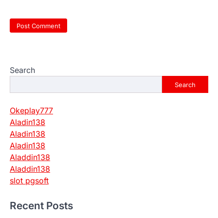
Search
Search
Okeplay777
Aladin138
Aladin138
Aladin138
Aladdin138
Aladdin138
slot pgsoft
Recent Posts