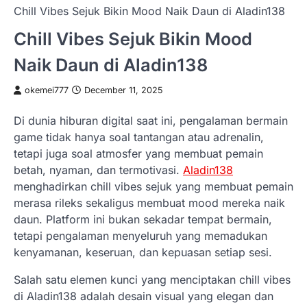
Chill Vibes Sejuk Bikin Mood Naik Daun di Aladin138
Chill Vibes Sejuk Bikin Mood
Naik Daun di Aladin138
okemei777
December 11, 2025
Di dunia hiburan digital saat ini, pengalaman bermain
game tidak hanya soal tantangan atau adrenalin,
tetapi juga soal atmosfer yang membuat pemain
betah, nyaman, dan termotivasi.
Aladin138
menghadirkan chill vibes sejuk yang membuat pemain
merasa rileks sekaligus membuat mood mereka naik
daun. Platform ini bukan sekadar tempat bermain,
tetapi pengalaman menyeluruh yang memadukan
kenyamanan, keseruan, dan kepuasan setiap sesi.
Salah satu elemen kunci yang menciptakan chill vibes
di Aladin138 adalah desain visual yang elegan dan