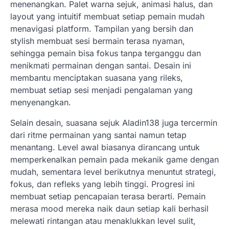
menenangkan. Palet warna sejuk, animasi halus, dan
layout yang intuitif membuat setiap pemain mudah
menavigasi platform. Tampilan yang bersih dan
stylish membuat sesi bermain terasa nyaman,
sehingga pemain bisa fokus tanpa terganggu dan
menikmati permainan dengan santai. Desain ini
membantu menciptakan suasana yang rileks,
membuat setiap sesi menjadi pengalaman yang
menyenangkan.
Selain desain, suasana sejuk Aladin138 juga tercermin
dari ritme permainan yang santai namun tetap
menantang. Level awal biasanya dirancang untuk
memperkenalkan pemain pada mekanik game dengan
mudah, sementara level berikutnya menuntut strategi,
fokus, dan refleks yang lebih tinggi. Progresi ini
membuat setiap pencapaian terasa berarti. Pemain
merasa mood mereka naik daun setiap kali berhasil
melewati rintangan atau menaklukkan level sulit,