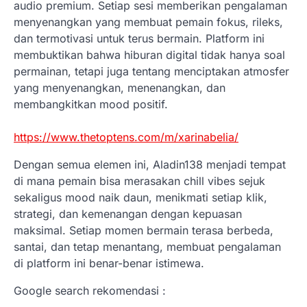
audio premium. Setiap sesi memberikan pengalaman
menyenangkan yang membuat pemain fokus, rileks,
dan termotivasi untuk terus bermain. Platform ini
membuktikan bahwa hiburan digital tidak hanya soal
permainan, tetapi juga tentang menciptakan atmosfer
yang menyenangkan, menenangkan, dan
membangkitkan mood positif.
https://www.thetoptens.com/m/xarinabelia/
Dengan semua elemen ini, Aladin138 menjadi tempat
di mana pemain bisa merasakan chill vibes sejuk
sekaligus mood naik daun, menikmati setiap klik,
strategi, dan kemenangan dengan kepuasan
maksimal. Setiap momen bermain terasa berbeda,
santai, dan tetap menantang, membuat pengalaman
di platform ini benar-benar istimewa.
Google search rekomendasi :