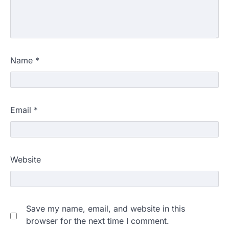
Name
*
Email
*
Website
Save my name, email, and website in this
browser for the next time I comment.