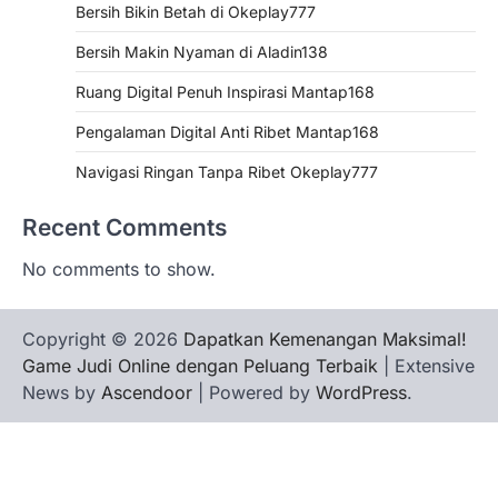
Bersih Bikin Betah di Okeplay777
Bersih Makin Nyaman di Aladin138
Ruang Digital Penuh Inspirasi Mantap168
Pengalaman Digital Anti Ribet Mantap168
Navigasi Ringan Tanpa Ribet Okeplay777
Recent Comments
No comments to show.
Copyright © 2026
Dapatkan Kemenangan Maksimal!
Game Judi Online dengan Peluang Terbaik
| Extensive
News by
Ascendoor
| Powered by
WordPress
.