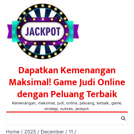
Skip
to
content
Dapatkan Kemenangan
Maksimal! Game Judi Online
dengan Peluang Terbaik
Kemenangan, maksimal, judi, online, peluang, terbaik, game,
strategi, sukses, jackpot.
Home
2025
December
11