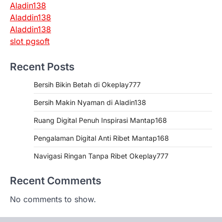
Aladin138
Aladdin138
Aladdin138
slot pgsoft
Recent Posts
Bersih Bikin Betah di Okeplay777
Bersih Makin Nyaman di Aladin138
Ruang Digital Penuh Inspirasi Mantap168
Pengalaman Digital Anti Ribet Mantap168
Navigasi Ringan Tanpa Ribet Okeplay777
Recent Comments
No comments to show.