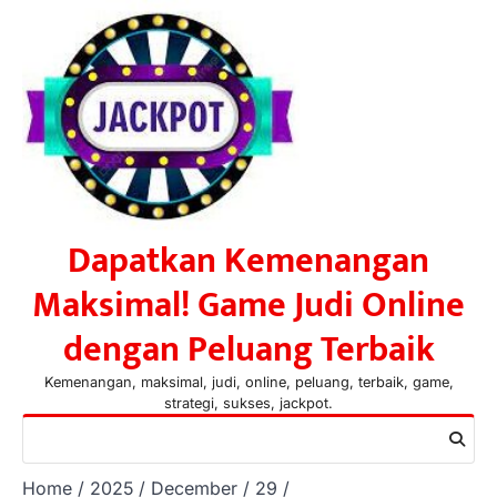
Skip
to
content
Dapatkan Kemenangan
Maksimal! Game Judi Online
dengan Peluang Terbaik
Kemenangan, maksimal, judi, online, peluang, terbaik, game,
strategi, sukses, jackpot.
Home
2025
December
29