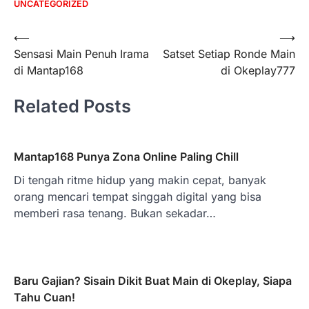
UNCATEGORIZED
Post
⟵
⟶
Sensasi Main Penuh Irama
Satset Setiap Ronde Main
navigation
di Mantap168
di Okeplay777
Related Posts
Mantap168 Punya Zona Online Paling Chill
Di tengah ritme hidup yang makin cepat, banyak
orang mencari tempat singgah digital yang bisa
memberi rasa tenang. Bukan sekadar…
Baru Gajian? Sisain Dikit Buat Main di Okeplay, Siapa
Tahu Cuan!