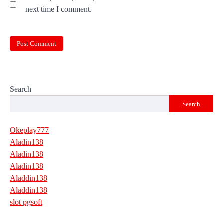
next time I comment.
Search
Search
Okeplay777
Aladin138
Aladin138
Aladin138
Aladdin138
Aladdin138
slot pgsoft