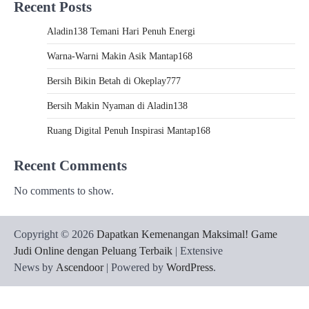
Recent Posts
Aladin138 Temani Hari Penuh Energi
Warna-Warni Makin Asik Mantap168
Bersih Bikin Betah di Okeplay777
Bersih Makin Nyaman di Aladin138
Ruang Digital Penuh Inspirasi Mantap168
Recent Comments
No comments to show.
Copyright © 2026
Dapatkan Kemenangan Maksimal! Game
Judi Online dengan Peluang Terbaik
| Extensive
News by
Ascendoor
| Powered by
WordPress
.