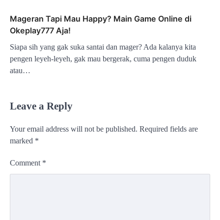
Mageran Tapi Mau Happy? Main Game Online di
Okeplay777 Aja!
Siapa sih yang gak suka santai dan mager? Ada kalanya kita
pengen leyeh-leyeh, gak mau bergerak, cuma pengen duduk
atau…
Leave a Reply
Your email address will not be published.
Required fields are
marked
*
Comment
*