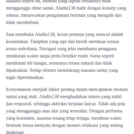
suasana seperti ini, hiburan yang dipilih sebaiknya tidak
mengganggu ritme santai. Aladin138 hadir dengan konsep yang
selaras, menawarkan pengalaman bermain yang mengalir dan
tidak membebani.
Saat membuka Aladin138, kesan pertama yang muncul adalah
kemudahan. Tampilan yang rapi dan bersih membuat semua
terasa sederhana. Navigasi yang jelas membantu pengguna
menikmati waktu tanpa perlu berpikir rumit. Sama seperti
menikmati teh hangat, semuanya terasa natural dan tidak
dipaksakan. Setiap elemen mendukung suasana santai yang
ingin dipertahankan.
Kenyamanan menjadi faktor penting dalam menciptakan momen
santai yang utuh. Aladin138 menghadirkan sistem yang stabil
dan responsif, sehingga aktivitas berjalan lancar. Tidak ada jeda
yang mengganggu atau alur yang tersendat. Dengan performa
yang konsisten, suasana tenang tetap terjaga, membuat waktu
bermain terasa menyatu dengan momen relaksasi yang sedang
dinikmati.