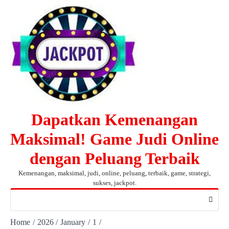
Skip
to
content
Dapatkan Kemenangan
Maksimal! Game Judi Online
dengan Peluang Terbaik
Kemenangan, maksimal, judi, online, peluang, terbaik, game, strategi,
sukses, jackpot.
Home
2026
January
1