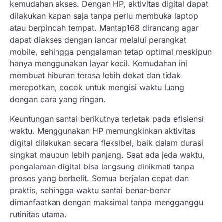
kemudahan akses. Dengan HP, aktivitas digital dapat
dilakukan kapan saja tanpa perlu membuka laptop
atau berpindah tempat. Mantap168 dirancang agar
dapat diakses dengan lancar melalui perangkat
mobile, sehingga pengalaman tetap optimal meskipun
hanya menggunakan layar kecil. Kemudahan ini
membuat hiburan terasa lebih dekat dan tidak
merepotkan, cocok untuk mengisi waktu luang
dengan cara yang ringan.
Keuntungan santai berikutnya terletak pada efisiensi
waktu. Menggunakan HP memungkinkan aktivitas
digital dilakukan secara fleksibel, baik dalam durasi
singkat maupun lebih panjang. Saat ada jeda waktu,
pengalaman digital bisa langsung dinikmati tanpa
proses yang berbelit. Semua berjalan cepat dan
praktis, sehingga waktu santai benar-benar
dimanfaatkan dengan maksimal tanpa mengganggu
rutinitas utama.