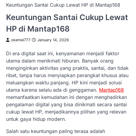
Keuntungan Santai Cukup Lewat HP di Mantap168
Keuntungan Santai Cukup Lewat
HP di Mantap168
okemei777
January 14, 2026
Di era digital saat ini, kenyamanan menjadi faktor
utama dalam menikmati hiburan. Banyak orang
menginginkan aktivitas yang praktis, santai, dan tidak
ribet, tanpa harus menyiapkan perangkat khusus atau
meluangkan waktu panjang. HP kini menjadi solusi
utama karena selalu ada di genggaman.
Mantap168
memanfaatkan kemudahan ini dengan menghadirkan
pengalaman digital yang bisa dinikmati secara santai
cukup lewat HP, menjadikannya pilihan yang relevan
untuk gaya hidup modern.
Salah satu keuntungan paling terasa adalah