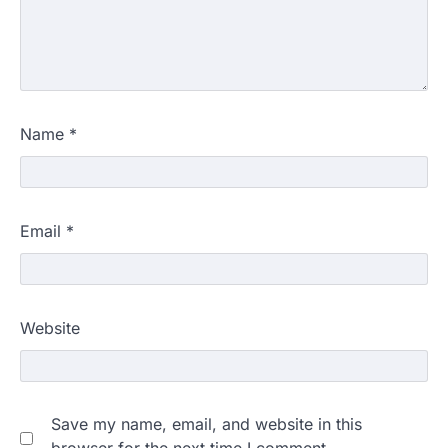
Name
*
Email
*
Website
Save my name, email, and website in this
browser for the next time I comment.