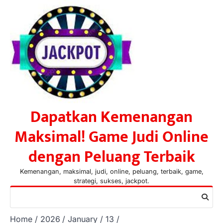
Skip
to
content
Dapatkan Kemenangan
Maksimal! Game Judi Online
dengan Peluang Terbaik
Kemenangan, maksimal, judi, online, peluang, terbaik, game,
strategi, sukses, jackpot.
Home
2026
January
13