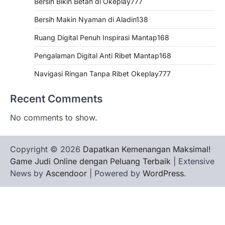
Bersih Bikin Betah di Okeplay777
Bersih Makin Nyaman di Aladin138
Ruang Digital Penuh Inspirasi Mantap168
Pengalaman Digital Anti Ribet Mantap168
Navigasi Ringan Tanpa Ribet Okeplay777
Recent Comments
No comments to show.
Copyright © 2026
Dapatkan Kemenangan Maksimal!
Game Judi Online dengan Peluang Terbaik
| Extensive
News by
Ascendoor
| Powered by
WordPress
.