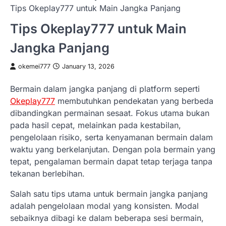
Tips Okeplay777 untuk Main Jangka Panjang
Tips Okeplay777 untuk Main
Jangka Panjang
okemei777
January 13, 2026
Bermain dalam jangka panjang di platform seperti
Okeplay777
membutuhkan pendekatan yang berbeda
dibandingkan permainan sesaat. Fokus utama bukan
pada hasil cepat, melainkan pada kestabilan,
pengelolaan risiko, serta kenyamanan bermain dalam
waktu yang berkelanjutan. Dengan pola bermain yang
tepat, pengalaman bermain dapat tetap terjaga tanpa
tekanan berlebihan.
Salah satu tips utama untuk bermain jangka panjang
adalah pengelolaan modal yang konsisten. Modal
sebaiknya dibagi ke dalam beberapa sesi bermain,