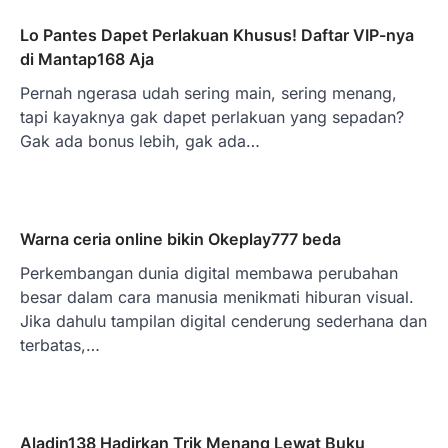
Lo Pantes Dapet Perlakuan Khusus! Daftar VIP-nya
di Mantap168 Aja
Pernah ngerasa udah sering main, sering menang,
tapi kayaknya gak dapet perlakuan yang sepadan?
Gak ada bonus lebih, gak ada…
Warna ceria online bikin Okeplay777 beda
Perkembangan dunia digital membawa perubahan
besar dalam cara manusia menikmati hiburan visual.
Jika dahulu tampilan digital cenderung sederhana dan
terbatas,…
Aladin138 Hadirkan Trik Menang Lewat Buku