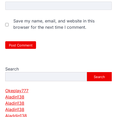
Save my name, email, and website in this
browser for the next time I comment.
Search
Search
Okeplay777
Aladin138
Aladin138
Aladin138
Aladdin138