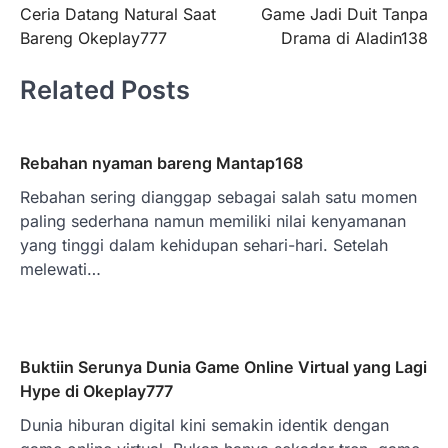
Ceria Datang Natural Saat
Game Jadi Duit Tanpa
navigation
Bareng Okeplay777
Drama di Aladin138
Related Posts
Rebahan nyaman bareng Mantap168
Rebahan sering dianggap sebagai salah satu momen
paling sederhana namun memiliki nilai kenyamanan
yang tinggi dalam kehidupan sehari-hari. Setelah
melewati…
Buktiin Serunya Dunia Game Online Virtual yang Lagi
Hype di Okeplay777
Dunia hiburan digital kini semakin identik dengan