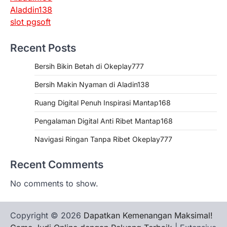
Aladdin138
slot pgsoft
Recent Posts
Bersih Bikin Betah di Okeplay777
Bersih Makin Nyaman di Aladin138
Ruang Digital Penuh Inspirasi Mantap168
Pengalaman Digital Anti Ribet Mantap168
Navigasi Ringan Tanpa Ribet Okeplay777
Recent Comments
No comments to show.
Copyright © 2026
Dapatkan Kemenangan Maksimal!