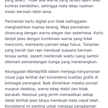
kontras berlebihan, sehingga mata tetap nyaman
meski bermain lebih lama.
Permainan kartu digital pun tidak ketinggalan
menghadirkan nuansa tenang. Meja permainan
dirancang dengan warna elegan dan sederhana. Kartu
tampil jelas dengan kombinasi warna yang tidak
mencolok, membantu pemain tetap fokus. Tampilan
yang bersih dan rapi membuat suasana bermain
terasa santai, seperti menikmati waktu luang sambil
ditemani pemandangan bunga yang menenangkan.
Keunggulan Mantap168 dalam menjaga kenyamanan
visual juga terlihat dari konsistensi kualitas grafis di
berbagai perangkat. Baik dimainkan melalui ponsel
maupun desktop, warna tetap stabil dan tidak
berubah. Resolusi yang jernih memastikan setiap
detail terlihat jelas tanpa membuat mata cepat lelah.
Konsistensi ini penting untuk menjaga pengalaman