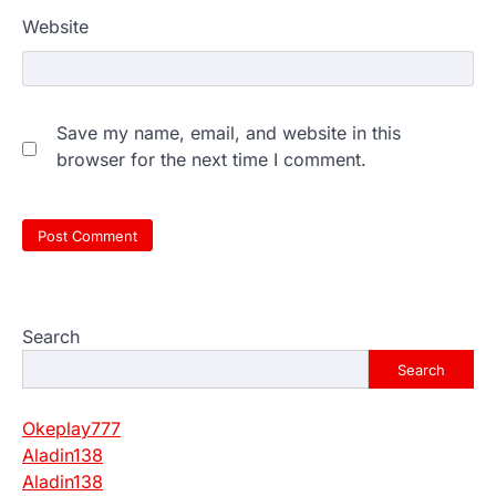
Website
Save my name, email, and website in this
browser for the next time I comment.
Search
Search
Okeplay777
Aladin138
Aladin138