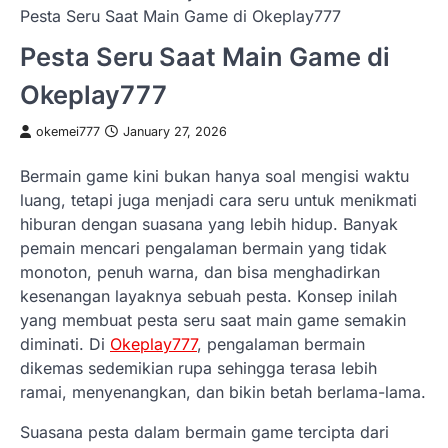
Pesta Seru Saat Main Game di Okeplay777
Pesta Seru Saat Main Game di
Okeplay777
okemei777
January 27, 2026
Bermain game kini bukan hanya soal mengisi waktu
luang, tetapi juga menjadi cara seru untuk menikmati
hiburan dengan suasana yang lebih hidup. Banyak
pemain mencari pengalaman bermain yang tidak
monoton, penuh warna, dan bisa menghadirkan
kesenangan layaknya sebuah pesta. Konsep inilah
yang membuat pesta seru saat main game semakin
diminati. Di
Okeplay777
, pengalaman bermain
dikemas sedemikian rupa sehingga terasa lebih
ramai, menyenangkan, dan bikin betah berlama-lama.
Suasana pesta dalam bermain game tercipta dari