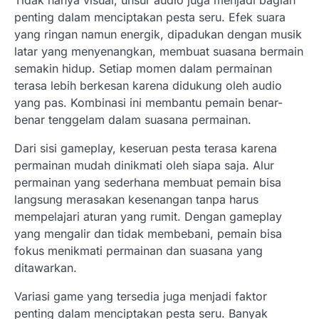
penting dalam menciptakan pesta seru. Efek suara
yang ringan namun energik, dipadukan dengan musik
latar yang menyenangkan, membuat suasana bermain
semakin hidup. Setiap momen dalam permainan
terasa lebih berkesan karena didukung oleh audio
yang pas. Kombinasi ini membantu pemain benar-
benar tenggelam dalam suasana permainan.
Dari sisi gameplay, keseruan pesta terasa karena
permainan mudah dinikmati oleh siapa saja. Alur
permainan yang sederhana membuat pemain bisa
langsung merasakan kesenangan tanpa harus
mempelajari aturan yang rumit. Dengan gameplay
yang mengalir dan tidak membebani, pemain bisa
fokus menikmati permainan dan suasana yang
ditawarkan.
Variasi game yang tersedia juga menjadi faktor
penting dalam menciptakan pesta seru. Banyak