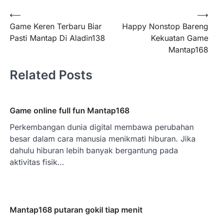
Post
⟵
⟶
Game Keren Terbaru Biar
Happy Nonstop Bareng
navigation
Pasti Mantap Di Aladin138
Kekuatan Game
Mantap168
Related Posts
Game online full fun Mantap168
Perkembangan dunia digital membawa perubahan
besar dalam cara manusia menikmati hiburan. Jika
dahulu hiburan lebih banyak bergantung pada
aktivitas fisik…
Mantap168 putaran gokil tiap menit