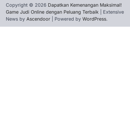
Copyright © 2026
Dapatkan Kemenangan Maksimal!
Game Judi Online dengan Peluang Terbaik
| Extensive
News by
Ascendoor
| Powered by
WordPress
.