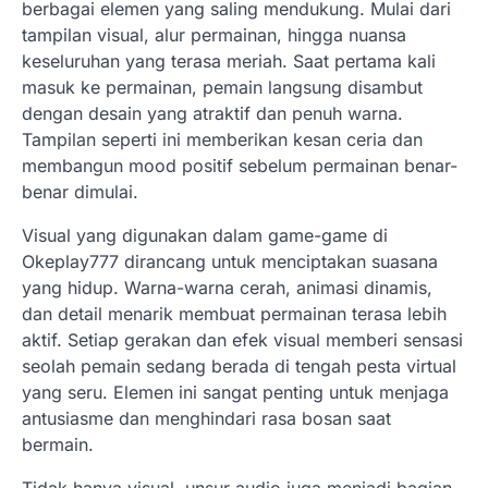
berbagai elemen yang saling mendukung. Mulai dari
tampilan visual, alur permainan, hingga nuansa
keseluruhan yang terasa meriah. Saat pertama kali
masuk ke permainan, pemain langsung disambut
dengan desain yang atraktif dan penuh warna.
Tampilan seperti ini memberikan kesan ceria dan
membangun mood positif sebelum permainan benar-
benar dimulai.
Visual yang digunakan dalam game-game di
Okeplay777 dirancang untuk menciptakan suasana
yang hidup. Warna-warna cerah, animasi dinamis,
dan detail menarik membuat permainan terasa lebih
aktif. Setiap gerakan dan efek visual memberi sensasi
seolah pemain sedang berada di tengah pesta virtual
yang seru. Elemen ini sangat penting untuk menjaga
antusiasme dan menghindari rasa bosan saat
bermain.
Tidak hanya visual, unsur audio juga menjadi bagian