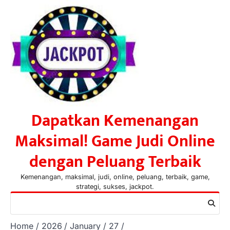
Skip
to
content
Dapatkan Kemenangan
Maksimal! Game Judi Online
dengan Peluang Terbaik
Kemenangan, maksimal, judi, online, peluang, terbaik, game,
strategi, sukses, jackpot.
Home
2026
January
27