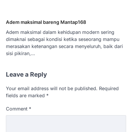
Adem maksimal bareng Mantap168
Adem maksimal dalam kehidupan modern sering
dimaknai sebagai kondisi ketika seseorang mampu
merasakan ketenangan secara menyeluruh, baik dari
sisi pikiran,…
Leave a Reply
Your email address will not be published.
Required
fields are marked
*
Comment
*