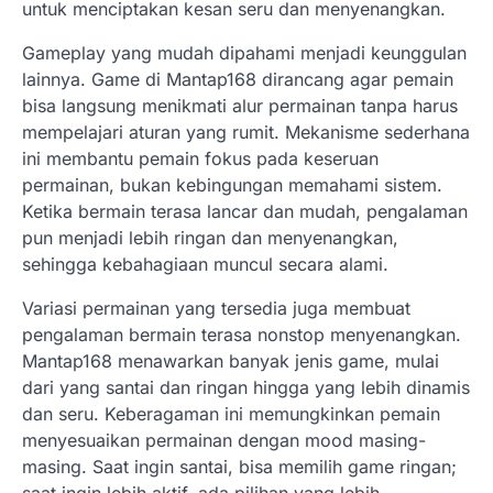
untuk menciptakan kesan seru dan menyenangkan.
Gameplay yang mudah dipahami menjadi keunggulan
lainnya. Game di Mantap168 dirancang agar pemain
bisa langsung menikmati alur permainan tanpa harus
mempelajari aturan yang rumit. Mekanisme sederhana
ini membantu pemain fokus pada keseruan
permainan, bukan kebingungan memahami sistem.
Ketika bermain terasa lancar dan mudah, pengalaman
pun menjadi lebih ringan dan menyenangkan,
sehingga kebahagiaan muncul secara alami.
Variasi permainan yang tersedia juga membuat
pengalaman bermain terasa nonstop menyenangkan.
Mantap168 menawarkan banyak jenis game, mulai
dari yang santai dan ringan hingga yang lebih dinamis
dan seru. Keberagaman ini memungkinkan pemain
menyesuaikan permainan dengan mood masing-
masing. Saat ingin santai, bisa memilih game ringan;
saat ingin lebih aktif, ada pilihan yang lebih