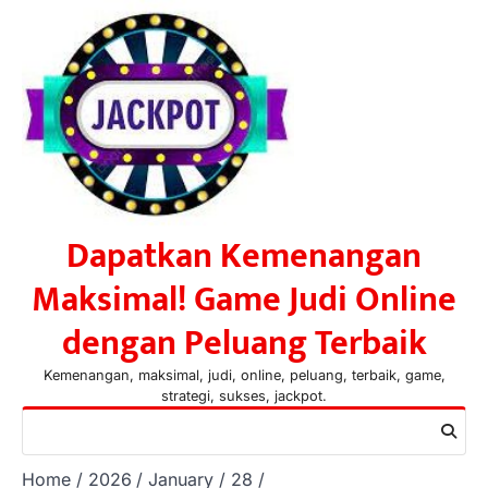
Skip
to
content
Dapatkan Kemenangan
Maksimal! Game Judi Online
dengan Peluang Terbaik
Kemenangan, maksimal, judi, online, peluang, terbaik, game,
strategi, sukses, jackpot.
Home
2026
January
28