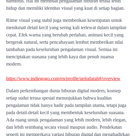
harmonis. Hal ini membuat pengalaman hiburan terasa lebih
hidup dan memiliki identitas visual yang kuat di setiap bagian.
Ritme visual yang stabil juga memberikan kesempatan untuk
menikmati detail kecil yang sering kali terlewat dalam tampilan
cepat. Efek warna yang berubah perlahan, animasi kecil yang
bergerak natural, serta pencahayaan lembut memberikan nilai
tambahan pada keseluruhan pengalaman visual. Semua ini
menciptakan suasana yang lebih kaya dan penuh nuansa
modern.
https://www.indiegogo.com/en/profile/qelrafarah#/overview
Dalam perkembangan dunia hiburan digital modern, konsep
setiap sudut terasa spesial menunjukkan bahwa kualitas
pengalaman tidak hanya hadir pada tampilan utama, tetapi juga
pada detail-detail kecil yang membentuk keseluruhan suasana.
Ada ruang untuk pengalaman yang lebih modern, lebih elegan,
dan lebih seimbang secara visual maupun audio. Pendekatan
seperti ini memperkaya variasi hiburan digital dan menghadirkan