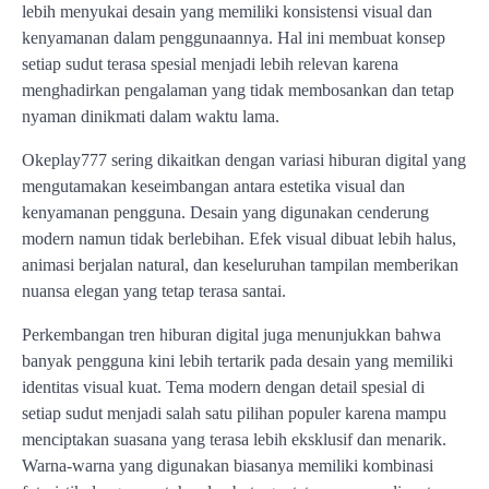
lebih menyukai desain yang memiliki konsistensi visual dan
kenyamanan dalam penggunaannya. Hal ini membuat konsep
setiap sudut terasa spesial menjadi lebih relevan karena
menghadirkan pengalaman yang tidak membosankan dan tetap
nyaman dinikmati dalam waktu lama.
Okeplay777 sering dikaitkan dengan variasi hiburan digital yang
mengutamakan keseimbangan antara estetika visual dan
kenyamanan pengguna. Desain yang digunakan cenderung
modern namun tidak berlebihan. Efek visual dibuat lebih halus,
animasi berjalan natural, dan keseluruhan tampilan memberikan
nuansa elegan yang tetap terasa santai.
Perkembangan tren hiburan digital juga menunjukkan bahwa
banyak pengguna kini lebih tertarik pada desain yang memiliki
identitas visual kuat. Tema modern dengan detail spesial di
setiap sudut menjadi salah satu pilihan populer karena mampu
menciptakan suasana yang terasa lebih eksklusif dan menarik.
Warna-warna yang digunakan biasanya memiliki kombinasi