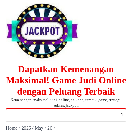
Skip
to
content
Dapatkan Kemenangan
Maksimal! Game Judi Online
dengan Peluang Terbaik
Kemenangan, maksimal, judi, online, peluang, terbaik, game, strategi,
sukses, jackpot.
Home
2026
May
26