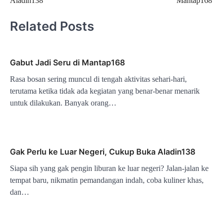
Aladin138
Mantap168
Related Posts
Gabut Jadi Seru di Mantap168
Rasa bosan sering muncul di tengah aktivitas sehari-hari,
terutama ketika tidak ada kegiatan yang benar-benar menarik
untuk dilakukan. Banyak orang…
Gak Perlu ke Luar Negeri, Cukup Buka Aladin138
Siapa sih yang gak pengin liburan ke luar negeri? Jalan-jalan ke
tempat baru, nikmatin pemandangan indah, coba kuliner khas,
dan…