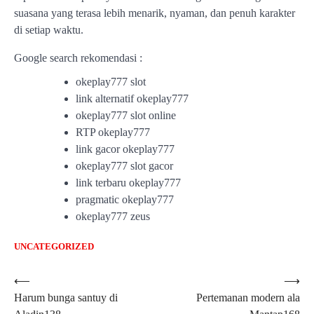
suasana yang terasa lebih menarik, nyaman, dan penuh karakter
di setiap waktu.
Google search rekomendasi :
okeplay777 slot
link alternatif okeplay777
okeplay777 slot online
RTP okeplay777
link gacor okeplay777
okeplay777 slot gacor
link terbaru okeplay777
pragmatic okeplay777
okeplay777 zeus
UNCATEGORIZED
Post
⟵
⟶
Harum bunga santuy di
Pertemanan modern ala
navigation