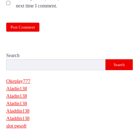
next time I comment.
Search
Search
Okeplay777
Aladin138
Aladin138
Aladin138
Aladdin138
Aladdin138
slot pgsoft