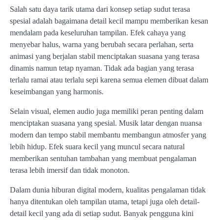
Salah satu daya tarik utama dari konsep setiap sudut terasa
spesial adalah bagaimana detail kecil mampu memberikan kesan
mendalam pada keseluruhan tampilan. Efek cahaya yang
menyebar halus, warna yang berubah secara perlahan, serta
animasi yang berjalan stabil menciptakan suasana yang terasa
dinamis namun tetap nyaman. Tidak ada bagian yang terasa
terlalu ramai atau terlalu sepi karena semua elemen dibuat dalam
keseimbangan yang harmonis.
Selain visual, elemen audio juga memiliki peran penting dalam
menciptakan suasana yang spesial. Musik latar dengan nuansa
modern dan tempo stabil membantu membangun atmosfer yang
lebih hidup. Efek suara kecil yang muncul secara natural
memberikan sentuhan tambahan yang membuat pengalaman
terasa lebih imersif dan tidak monoton.
Dalam dunia hiburan digital modern, kualitas pengalaman tidak
hanya ditentukan oleh tampilan utama, tetapi juga oleh detail-
detail kecil yang ada di setiap sudut. Banyak pengguna kini