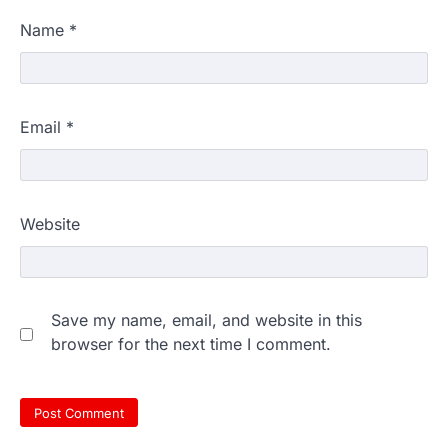
Name
*
Email
*
Website
Save my name, email, and website in this
browser for the next time I comment.