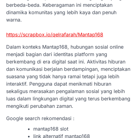
berbeda-beda. Keberagaman ini menciptakan
dinamika komunitas yang lebih kaya dan penuh
warna.
https://scrapbox.io/qelrafarah/Mantap168
Dalam konteks Mantap168, hubungan sosial online
menjadi bagian dari identitas platform yang
berkembang di era digital saat ini. Aktivitas hiburan
dan komunikasi berjalan berdampingan, menciptakan
suasana yang tidak hanya ramai tetapi juga lebih
interaktif. Pengguna dapat menikmati hiburan
sekaligus merasakan pengalaman sosial yang lebih
luas dalam lingkungan digital yang terus berkembang
mengikuti perubahan zaman.
Google search rekomendasi :
mantap168 slot
link alternatif mantap168