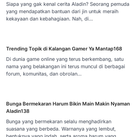
Siapa yang gak kenal cerita Aladin? Seorang pemuda
yang mendapatkan bantuan dari jin untuk meraih
kekayaan dan kebahagiaan. Nah, di…
Trending Topik di Kalangan Gamer Ya Mantap168
Di dunia game online yang terus berkembang, satu
nama yang belakangan ini terus muncul di berbagai
forum, komunitas, dan obrolan…
Bunga Bermekaran Harum Bikin Main Makin Nyaman
Aladin138
Bunga yang bermekaran selalu menghadirkan
suasana yang berbeda. Warnanya yang lembut,
bentuknya yang indah, serta aroma harum yang