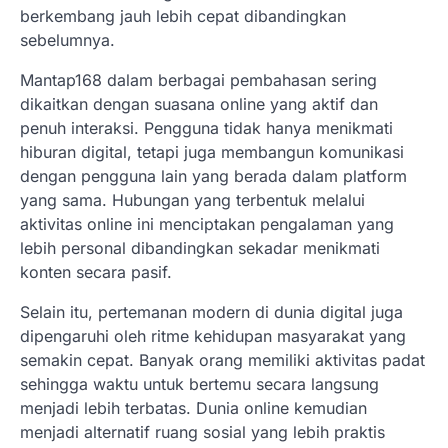
berkembang jauh lebih cepat dibandingkan
sebelumnya.
Mantap168 dalam berbagai pembahasan sering
dikaitkan dengan suasana online yang aktif dan
penuh interaksi. Pengguna tidak hanya menikmati
hiburan digital, tetapi juga membangun komunikasi
dengan pengguna lain yang berada dalam platform
yang sama. Hubungan yang terbentuk melalui
aktivitas online ini menciptakan pengalaman yang
lebih personal dibandingkan sekadar menikmati
konten secara pasif.
Selain itu, pertemanan modern di dunia digital juga
dipengaruhi oleh ritme kehidupan masyarakat yang
semakin cepat. Banyak orang memiliki aktivitas padat
sehingga waktu untuk bertemu secara langsung
menjadi lebih terbatas. Dunia online kemudian
menjadi alternatif ruang sosial yang lebih praktis