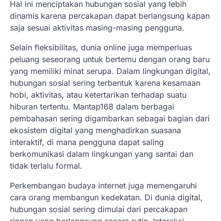
Hal ini menciptakan hubungan sosial yang lebih
dinamis karena percakapan dapat berlangsung kapan
saja sesuai aktivitas masing-masing pengguna.
Selain fleksibilitas, dunia online juga memperluas
peluang seseorang untuk bertemu dengan orang baru
yang memiliki minat serupa. Dalam lingkungan digital,
hubungan sosial sering terbentuk karena kesamaan
hobi, aktivitas, atau ketertarikan terhadap suatu
hiburan tertentu. Mantap168 dalam berbagai
pembahasan sering digambarkan sebagai bagian dari
ekosistem digital yang menghadirkan suasana
interaktif, di mana pengguna dapat saling
berkomunikasi dalam lingkungan yang santai dan
tidak terlalu formal.
Perkembangan budaya internet juga memengaruhi
cara orang membangun kedekatan. Di dunia digital,
hubungan sosial sering dimulai dari percakapan
ringan yang berlangsung secara rutin. Interaksi