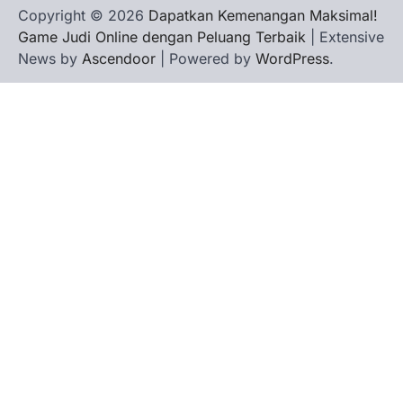
Copyright © 2026
Dapatkan Kemenangan Maksimal!
Game Judi Online dengan Peluang Terbaik
| Extensive
News by
Ascendoor
| Powered by
WordPress
.