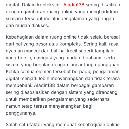
digital. Dalam konteks ini,
Aladin138
sering dikaitkan
dengan gambaran ruang online yang menghadirkan
suasana tersebut melalui pengalaman yang ringan
dan mudah diakses.
Kebahagiaan dalam ruang online tidak selalu berasal
dari hal yang besar atau kompleks. Sering kali, rasa
nyaman muncul dari hal-hal kecil seperti tampilan
yang bersih, navigasi yang mudah dipahami, serta
sistem yang berjalan dengan lancar tanpa gangguan.
Ketika semua elemen tersebut berpadu, pengalaman
digital menjadi lebih menyenangkan dan tidak terasa
membebani. Aladin138 dalam berbagai gambaran
sering diasosiasikan dengan sistem yang dirancang
untuk memberikan pengalaman yang sederhana
namun tetap terasa menyenangkan bagi
penggunanya.
Salah satu faktor yang membuat kebahagiaan online