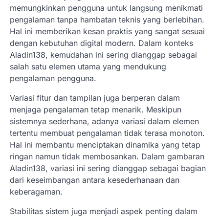
memungkinkan pengguna untuk langsung menikmati
pengalaman tanpa hambatan teknis yang berlebihan.
Hal ini memberikan kesan praktis yang sangat sesuai
dengan kebutuhan digital modern. Dalam konteks
Aladin138, kemudahan ini sering dianggap sebagai
salah satu elemen utama yang mendukung
pengalaman pengguna.
Variasi fitur dan tampilan juga berperan dalam
menjaga pengalaman tetap menarik. Meskipun
sistemnya sederhana, adanya variasi dalam elemen
tertentu membuat pengalaman tidak terasa monoton.
Hal ini membantu menciptakan dinamika yang tetap
ringan namun tidak membosankan. Dalam gambaran
Aladin138, variasi ini sering dianggap sebagai bagian
dari keseimbangan antara kesederhanaan dan
keberagaman.
Stabilitas sistem juga menjadi aspek penting dalam