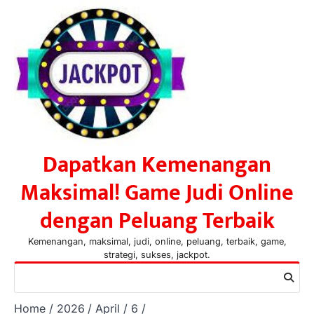
Skip
to
content
Dapatkan Kemenangan
Maksimal! Game Judi Online
dengan Peluang Terbaik
Kemenangan, maksimal, judi, online, peluang, terbaik, game,
strategi, sukses, jackpot.
Home
2026
April
6