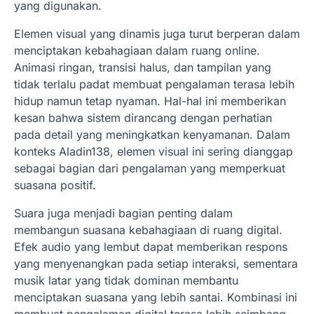
yang digunakan.
Elemen visual yang dinamis juga turut berperan dalam
menciptakan kebahagiaan dalam ruang online.
Animasi ringan, transisi halus, dan tampilan yang
tidak terlalu padat membuat pengalaman terasa lebih
hidup namun tetap nyaman. Hal-hal ini memberikan
kesan bahwa sistem dirancang dengan perhatian
pada detail yang meningkatkan kenyamanan. Dalam
konteks Aladin138, elemen visual ini sering dianggap
sebagai bagian dari pengalaman yang memperkuat
suasana positif.
Suara juga menjadi bagian penting dalam
membangun suasana kebahagiaan di ruang digital.
Efek audio yang lembut dapat memberikan respons
yang menyenangkan pada setiap interaksi, sementara
musik latar yang tidak dominan membantu
menciptakan suasana yang lebih santai. Kombinasi ini
membuat pengalaman digital terasa lebih seimbang