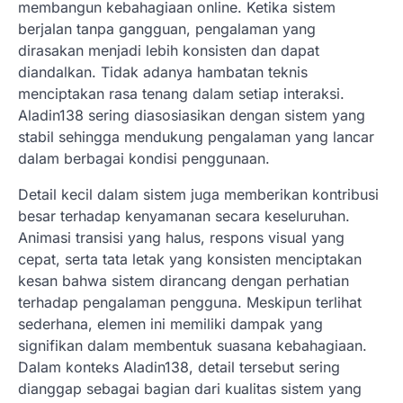
membangun kebahagiaan online. Ketika sistem
berjalan tanpa gangguan, pengalaman yang
dirasakan menjadi lebih konsisten dan dapat
diandalkan. Tidak adanya hambatan teknis
menciptakan rasa tenang dalam setiap interaksi.
Aladin138 sering diasosiasikan dengan sistem yang
stabil sehingga mendukung pengalaman yang lancar
dalam berbagai kondisi penggunaan.
Detail kecil dalam sistem juga memberikan kontribusi
besar terhadap kenyamanan secara keseluruhan.
Animasi transisi yang halus, respons visual yang
cepat, serta tata letak yang konsisten menciptakan
kesan bahwa sistem dirancang dengan perhatian
terhadap pengalaman pengguna. Meskipun terlihat
sederhana, elemen ini memiliki dampak yang
signifikan dalam membentuk suasana kebahagiaan.
Dalam konteks Aladin138, detail tersebut sering
dianggap sebagai bagian dari kualitas sistem yang