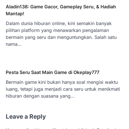
Aladin138: Game Gacor, Gameplay Seru, & Hadiah
Mantap!
Dalam dunia hiburan online, kini semakin banyak
pilihan platform yang menawarkan pengalaman
bermain yang seru dan menguntungkan. Salah satu
nama…
Pesta Seru Saat Main Game di Okeplay777
Bermain game kini bukan hanya soal mengisi waktu
luang, tetapi juga menjadi cara seru untuk menikmati
hiburan dengan suasana yang…
Leave a Reply