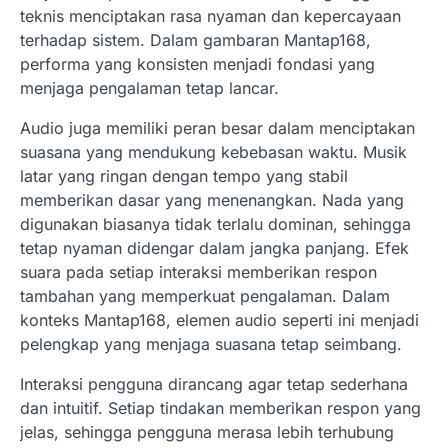
teknis menciptakan rasa nyaman dan kepercayaan
terhadap sistem. Dalam gambaran Mantap168,
performa yang konsisten menjadi fondasi yang
menjaga pengalaman tetap lancar.
Audio juga memiliki peran besar dalam menciptakan
suasana yang mendukung kebebasan waktu. Musik
latar yang ringan dengan tempo yang stabil
memberikan dasar yang menenangkan. Nada yang
digunakan biasanya tidak terlalu dominan, sehingga
tetap nyaman didengar dalam jangka panjang. Efek
suara pada setiap interaksi memberikan respon
tambahan yang memperkuat pengalaman. Dalam
konteks Mantap168, elemen audio seperti ini menjadi
pelengkap yang menjaga suasana tetap seimbang.
Interaksi pengguna dirancang agar tetap sederhana
dan intuitif. Setiap tindakan memberikan respon yang
jelas, sehingga pengguna merasa lebih terhubung