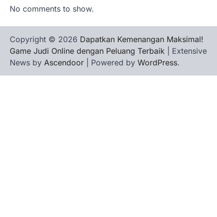
No comments to show.
Copyright © 2026
Dapatkan Kemenangan Maksimal!
Game Judi Online dengan Peluang Terbaik
| Extensive
News by
Ascendoor
| Powered by
WordPress
.