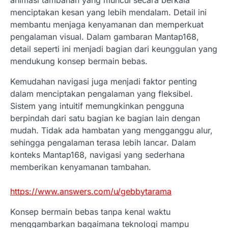
menciptakan kesan yang lebih mendalam. Detail ini
membantu menjaga kenyamanan dan memperkuat
pengalaman visual. Dalam gambaran Mantap168,
detail seperti ini menjadi bagian dari keunggulan yang
mendukung konsep bermain bebas.
Kemudahan navigasi juga menjadi faktor penting
dalam menciptakan pengalaman yang fleksibel.
Sistem yang intuitif memungkinkan pengguna
berpindah dari satu bagian ke bagian lain dengan
mudah. Tidak ada hambatan yang mengganggu alur,
sehingga pengalaman terasa lebih lancar. Dalam
konteks Mantap168, navigasi yang sederhana
memberikan kenyamanan tambahan.
https://www.answers.com/u/gebbytarama
Konsep bermain bebas tanpa kenal waktu
menggambarkan bagaimana teknologi mampu