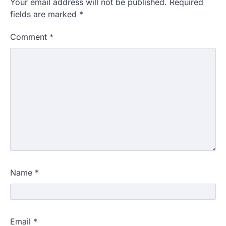
Your email address will not be published.
Required
fields are marked
*
Comment
*
Name
*
Email
*