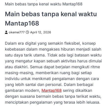
Main bebas tanpa kenal waktu Mantap168
Main bebas tanpa kenal waktu
Mantap168
okemei777
April 12, 2026
Dalam era digital yang semakin fleksibel, konsep
kebebasan dalam mengakses hiburan menjadi salah
satu daya tarik utama. Tidak ada lagi batasan waktu
yang mengatur kapan sebuah aktivitas harus dimulai
atau diakhiri. Semua dapat berjalan mengikuti ritme
masing-masing, memberikan ruang bagi setiap
individu untuk menikmati pengalaman dengan cara
yang lebih santai dan personal. Dalam berbagai
gambaran modern,
Mantap168
sering dikaitkan
dengan suasana bermain bebas tanpa terikat waktu,
menciptakan pengalaman yang terasa lebih leluasa.