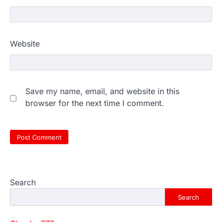
Website
Save my name, email, and website in this
browser for the next time I comment.
Search
Search