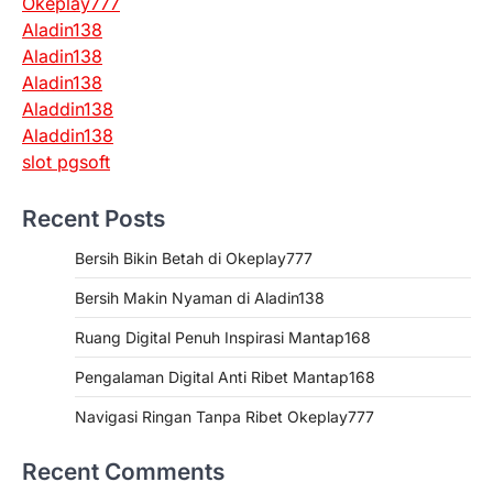
Okeplay777
Aladin138
Aladin138
Aladin138
Aladdin138
Aladdin138
slot pgsoft
Recent Posts
Bersih Bikin Betah di Okeplay777
Bersih Makin Nyaman di Aladin138
Ruang Digital Penuh Inspirasi Mantap168
Pengalaman Digital Anti Ribet Mantap168
Navigasi Ringan Tanpa Ribet Okeplay777
Recent Comments