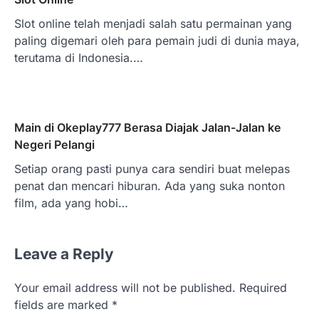
Slot online telah menjadi salah satu permainan yang
paling digemari oleh para pemain judi di dunia maya,
terutama di Indonesia.…
Main di Okeplay777 Berasa Diajak Jalan-Jalan ke
Negeri Pelangi
Setiap orang pasti punya cara sendiri buat melepas
penat dan mencari hiburan. Ada yang suka nonton
film, ada yang hobi…
Leave a Reply
Your email address will not be published.
Required
fields are marked
*