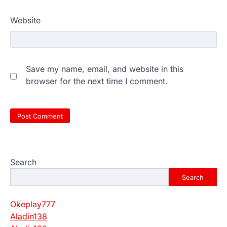
Website
Save my name, email, and website in this
browser for the next time I comment.
Search
Search
Okeplay777
Aladin138