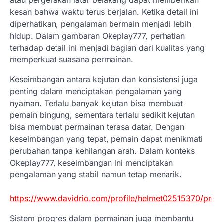
kesan bahwa waktu terus berjalan. Ketika detail ini
diperhatikan, pengalaman bermain menjadi lebih
hidup. Dalam gambaran Okeplay777, perhatian
terhadap detail ini menjadi bagian dari kualitas yang
memperkuat suasana permainan.
Keseimbangan antara kejutan dan konsistensi juga
penting dalam menciptakan pengalaman yang
nyaman. Terlalu banyak kejutan bisa membuat
pemain bingung, sementara terlalu sedikit kejutan
bisa membuat permainan terasa datar. Dengan
keseimbangan yang tepat, pemain dapat menikmati
perubahan tanpa kehilangan arah. Dalam konteks
Okeplay777, keseimbangan ini menciptakan
pengalaman yang stabil namun tetap menarik.
https://www.davidrio.com/profile/helmet02515370/profi
Sistem progres dalam permainan juga membantu