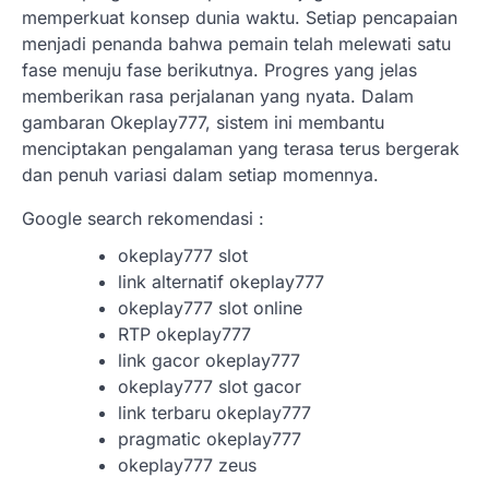
memperkuat konsep dunia waktu. Setiap pencapaian
menjadi penanda bahwa pemain telah melewati satu
fase menuju fase berikutnya. Progres yang jelas
memberikan rasa perjalanan yang nyata. Dalam
gambaran Okeplay777, sistem ini membantu
menciptakan pengalaman yang terasa terus bergerak
dan penuh variasi dalam setiap momennya.
Google search rekomendasi :
okeplay777 slot
link alternatif okeplay777
okeplay777 slot online
RTP okeplay777
link gacor okeplay777
okeplay777 slot gacor
link terbaru okeplay777
pragmatic okeplay777
okeplay777 zeus