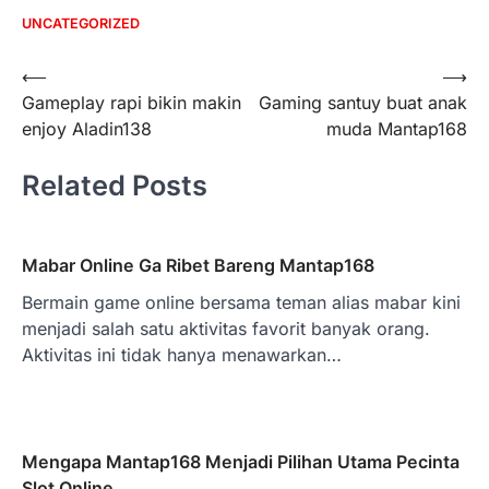
UNCATEGORIZED
Post
⟵
⟶
Gameplay rapi bikin makin
Gaming santuy buat anak
navigation
enjoy Aladin138
muda Mantap168
Related Posts
Mabar Online Ga Ribet Bareng Mantap168
Bermain game online bersama teman alias mabar kini
menjadi salah satu aktivitas favorit banyak orang.
Aktivitas ini tidak hanya menawarkan…
Mengapa Mantap168 Menjadi Pilihan Utama Pecinta
Slot Online