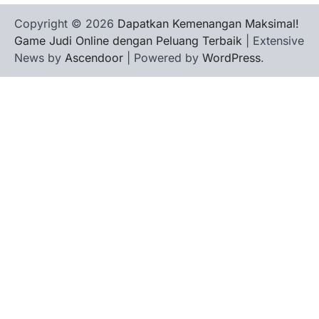
Copyright © 2026
Dapatkan Kemenangan Maksimal!
Game Judi Online dengan Peluang Terbaik
| Extensive
News by
Ascendoor
| Powered by
WordPress
.