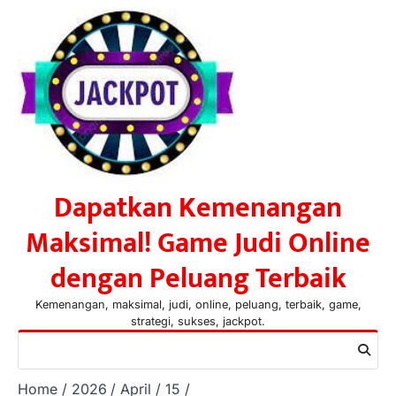
Skip
to
content
Dapatkan Kemenangan
Maksimal! Game Judi Online
dengan Peluang Terbaik
Kemenangan, maksimal, judi, online, peluang, terbaik, game,
strategi, sukses, jackpot.
Home
2026
April
15