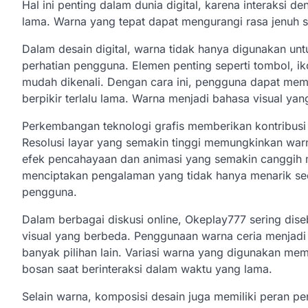
Hal ini penting dalam dunia digital, karena interaksi 
lama. Warna yang tepat dapat mengurangi rasa jenuh s
Dalam desain digital, warna tidak hanya digunakan un
perhatian pengguna. Elemen penting seperti tombol, ik
mudah dikenali. Dengan cara ini, pengguna dapat mema
berpikir terlalu lama. Warna menjadi bahasa visual y
Perkembangan teknologi grafis memberikan kontribusi 
Resolusi layar yang semakin tinggi memungkinkan warna 
efek pencahayaan dan animasi yang semakin canggih mem
menciptakan pengalaman yang tidak hanya menarik sec
pengguna.
Dalam berbagai diskusi online, Okeplay777 sering dise
visual yang berbeda. Penggunaan warna ceria menjadi 
banyak pilihan lain. Variasi warna yang digunakan me
bosan saat berinteraksi dalam waktu yang lama.
Selain warna, komposisi desain juga memiliki peran 