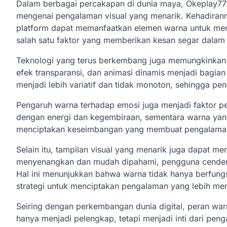
Dalam berbagai percakapan di dunia maya, Okeplay77
mengenai pengalaman visual yang menarik. Kehadiran
platform dapat memanfaatkan elemen warna untuk men
salah satu faktor yang memberikan kesan segar dala
Teknologi yang terus berkembang juga memungkinkan
efek transparansi, dan animasi dinamis menjadi bagian 
menjadi lebih variatif dan tidak monoton, sehingga p
Pengaruh warna terhadap emosi juga menjadi faktor pen
dengan energi dan kegembiraan, sementara warna yang
menciptakan keseimbangan yang membuat pengalaman 
Selain itu, tampilan visual yang menarik juga dapat me
menyenangkan dan mudah dipahami, pengguna cenderu
Hal ini menunjukkan bahwa warna tidak hanya berfungsi
strategi untuk menciptakan pengalaman yang lebih me
Seiring dengan perkembangan dunia digital, peran warn
hanya menjadi pelengkap, tetapi menjadi inti dari pen