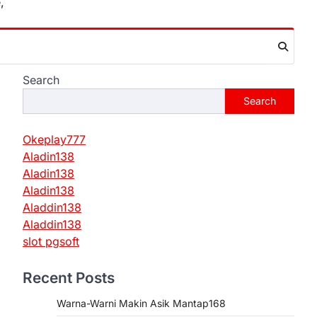
,
Search
Search
Okeplay777
Aladin138
Aladin138
Aladin138
Aladdin138
Aladdin138
slot pgsoft
Recent Posts
Warna-Warni Makin Asik Mantap168
.