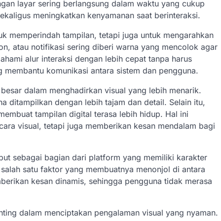
dengan layar sering berlangsung dalam waktu yang cukup
ekaligus meningkatkan kenyamanan saat berinteraksi.
tuk memperindah tampilan, tetapi juga untuk mengarahkan
on, atau notifikasi sering diberi warna yang mencolok agar
hami alur interaksi dengan lebih cepat tanpa harus
ang membantu komunikasi antara sistem dan pengguna.
besar dalam menghadirkan visual yang lebih menarik.
ditampilkan dengan lebih tajam dan detail. Selain itu,
buat tampilan digital terasa lebih hidup. Hal ini
ara visual, tetapi juga memberikan kesan mendalam bagi
but sebagai bagian dari platform yang memiliki karakter
salah satu faktor yang membuatnya menonjol di antara
mberikan kesan dinamis, sehingga pengguna tidak merasa
penting dalam menciptakan pengalaman visual yang nyaman.