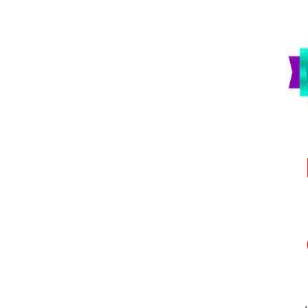
Skip
to
content