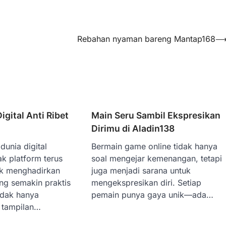
Rebahan nyaman bareng Mantap168
gital Anti Ribet
Main Seru Sambil Ekspresikan
Dirimu di Aladin138
unia digital
Bermain game online tidak hanya
 platform terus
soal mengejar kemenangan, tetapi
uk menghadirkan
juga menjadi sarana untuk
g semakin praktis
mengekspresikan diri. Setiap
idak hanya
pemain punya gaya unik—ada…
tampilan…