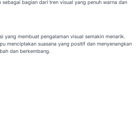
sebagai bagian dari tren visual yang penuh warna dan
asi yang membuat pengalaman visual semakin menarik.
mpu menciptakan suasana yang positif dan menyenangkan
rubah dan berkembang.