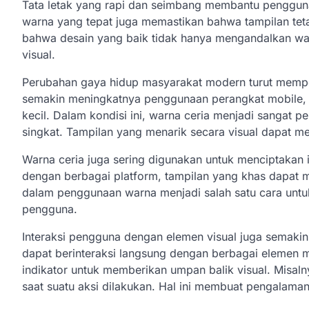
Tata letak yang rapi dan seimbang membantu penggu
warna yang tepat juga memastikan bahwa tampilan tetap
bahwa desain yang baik tidak hanya mengandalkan war
visual.
Perubahan gaya hidup masyarakat modern turut mempen
semakin meningkatnya penggunaan perangkat mobile, pen
kecil. Dalam kondisi ini, warna ceria menjadi sangat
singkat. Tampilan yang menarik secara visual dapat mem
Warna ceria juga sering digunakan untuk menciptakan i
dengan berbagai platform, tampilan yang khas dapat m
dalam penggunaan warna menjadi salah satu cara untu
pengguna.
Interaksi pengguna dengan elemen visual juga semaki
dapat berinteraksi langsung dengan berbagai elemen me
indikator untuk memberikan umpan balik visual. Misaln
saat suatu aksi dilakukan. Hal ini membuat pengalaman d