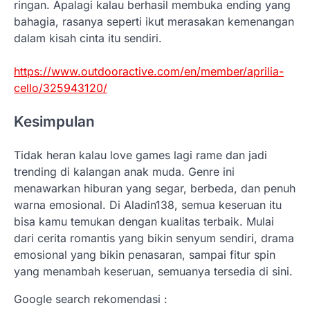
ringan. Apalagi kalau berhasil membuka ending yang
bahagia, rasanya seperti ikut merasakan kemenangan
dalam kisah cinta itu sendiri.
https://www.outdooractive.com/en/member/aprilia-
cello/325943120/
Kesimpulan
Tidak heran kalau love games lagi rame dan jadi
trending di kalangan anak muda. Genre ini
menawarkan hiburan yang segar, berbeda, dan penuh
warna emosional. Di Aladin138, semua keseruan itu
bisa kamu temukan dengan kualitas terbaik. Mulai
dari cerita romantis yang bikin senyum sendiri, drama
emosional yang bikin penasaran, sampai fitur spin
yang menambah keseruan, semuanya tersedia di sini.
Google search rekomendasi :