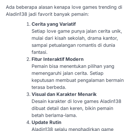
Ada beberapa alasan kenapa love games trending di
Aladin138 jadi favorit banyak pemain:
Cerita yang Variatif
Setiap love game punya jalan cerita unik,
mulai dari kisah sekolah, drama kantor,
sampai petualangan romantis di dunia
fantasi.
Fitur Interaktif Modern
Pemain bisa menentukan pilihan yang
memengaruhi jalan cerita. Setiap
keputusan membuat pengalaman bermain
terasa berbeda.
Visual dan Karakter Menarik
Desain karakter di love games Aladin138
dibuat detail dan keren, bikin pemain
betah berlama-lama.
Update Rutin
Aladin138 selalu menghadirkan game