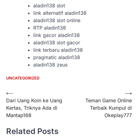
aladin138 slot
link alternatif aladin138
aladin138 slot online
RTP aladin138
link gacor aladin138
aladin138 slot gacor
link terbaru aladin138
pragmatic aladin138
aladin138 zeus
UNCATEGORIZED
Post
⟵
⟶
Dari Uang Koin ke Uang
Teman Game Online
navigation
Kertas, Triknya Ada di
Terbaik Kumpul di
Mantap168
Okeplay777
Related Posts