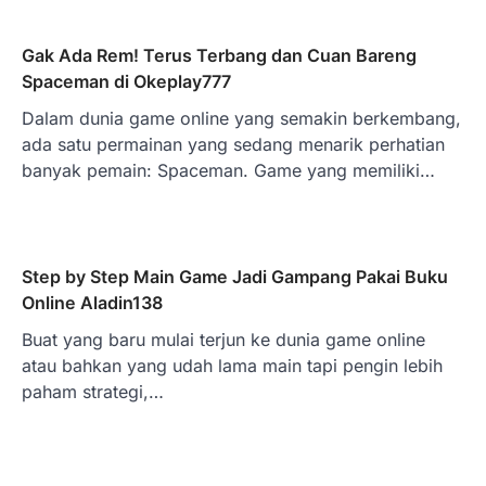
Gak Ada Rem! Terus Terbang dan Cuan Bareng
Spaceman di Okeplay777
Dalam dunia game online yang semakin berkembang,
ada satu permainan yang sedang menarik perhatian
banyak pemain: Spaceman. Game yang memiliki…
Step by Step Main Game Jadi Gampang Pakai Buku
Online Aladin138
Buat yang baru mulai terjun ke dunia game online
atau bahkan yang udah lama main tapi pengin lebih
paham strategi,…