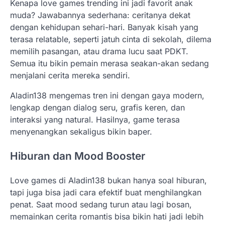
Kenapa love games trending ini jadi favorit anak
muda? Jawabannya sederhana: ceritanya dekat
dengan kehidupan sehari-hari. Banyak kisah yang
terasa relatable, seperti jatuh cinta di sekolah, dilema
memilih pasangan, atau drama lucu saat PDKT.
Semua itu bikin pemain merasa seakan-akan sedang
menjalani cerita mereka sendiri.
Aladin138 mengemas tren ini dengan gaya modern,
lengkap dengan dialog seru, grafis keren, dan
interaksi yang natural. Hasilnya, game terasa
menyenangkan sekaligus bikin baper.
Hiburan dan Mood Booster
Love games di Aladin138 bukan hanya soal hiburan,
tapi juga bisa jadi cara efektif buat menghilangkan
penat. Saat mood sedang turun atau lagi bosan,
memainkan cerita romantis bisa bikin hati jadi lebih