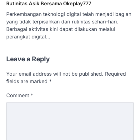
Rutinitas Asik Bersama Okeplay777
Perkembangan teknologi digital telah menjadi bagian
yang tidak terpisahkan dari rutinitas sehari-hari.
Berbagai aktivitas kini dapat dilakukan melalui
perangkat digital…
Leave a Reply
Your email address will not be published.
Required
fields are marked
*
Comment
*