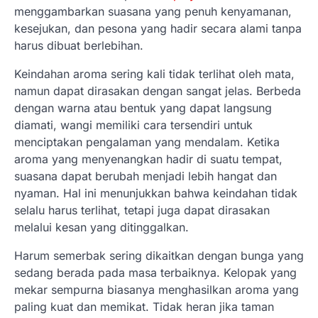
menggambarkan suasana yang penuh kenyamanan,
kesejukan, dan pesona yang hadir secara alami tanpa
harus dibuat berlebihan.
Keindahan aroma sering kali tidak terlihat oleh mata,
namun dapat dirasakan dengan sangat jelas. Berbeda
dengan warna atau bentuk yang dapat langsung
diamati, wangi memiliki cara tersendiri untuk
menciptakan pengalaman yang mendalam. Ketika
aroma yang menyenangkan hadir di suatu tempat,
suasana dapat berubah menjadi lebih hangat dan
nyaman. Hal ini menunjukkan bahwa keindahan tidak
selalu harus terlihat, tetapi juga dapat dirasakan
melalui kesan yang ditinggalkan.
Harum semerbak sering dikaitkan dengan bunga yang
sedang berada pada masa terbaiknya. Kelopak yang
mekar sempurna biasanya menghasilkan aroma yang
paling kuat dan memikat. Tidak heran jika taman