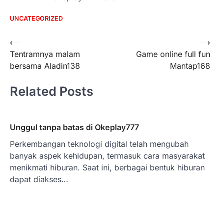
UNCATEGORIZED
Post
⟵
⟶
Tentramnya malam
Game online full fun
navigation
bersama Aladin138
Mantap168
Related Posts
Unggul tanpa batas di Okeplay777
Perkembangan teknologi digital telah mengubah
banyak aspek kehidupan, termasuk cara masyarakat
menikmati hiburan. Saat ini, berbagai bentuk hiburan
dapat diakses…