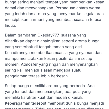
bunga sering menjadi tempat yang memberikan kesan
damai dan menyenangkan. Perpaduan antara warna
yang indah dan aroma yang menyebar ke segala arah
menciptakan harmoni yang membuat suasana terasa
hidup.
Dalam gambaran Okeplay777, suasana yang
dihadirkan dapat dianalogikan seperti aroma bunga
yang semerbak di tengah taman yang asri.
Kehadirannya memberikan nuansa yang nyaman dan
mampu menciptakan kesan positif dalam setiap
momen. Atmosfer yang ringan dan menyenangkan
sering kali menjadi alasan mengapa suatu
pengalaman terasa lebih berkesan.
Setiap bunga memiliki aroma yang berbeda. Ada
yang lembut dan menenangkan, ada pula yang
memiliki karakter kuat dan mudah dikenali.
Keberagaman tersebut membuat dunia bunga menjadi
sangat menarik. Tidak ada satu aroma yang dianggap