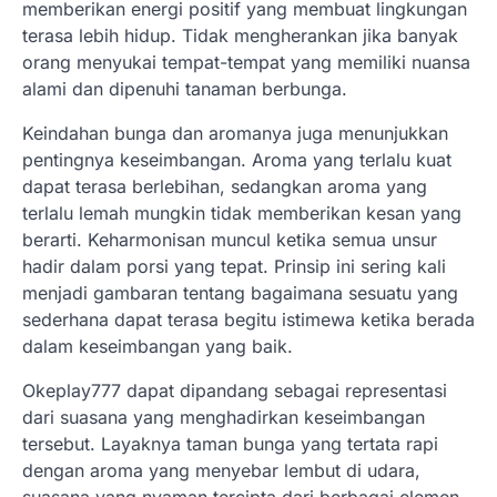
memberikan energi positif yang membuat lingkungan
terasa lebih hidup. Tidak mengherankan jika banyak
orang menyukai tempat-tempat yang memiliki nuansa
alami dan dipenuhi tanaman berbunga.
Keindahan bunga dan aromanya juga menunjukkan
pentingnya keseimbangan. Aroma yang terlalu kuat
dapat terasa berlebihan, sedangkan aroma yang
terlalu lemah mungkin tidak memberikan kesan yang
berarti. Keharmonisan muncul ketika semua unsur
hadir dalam porsi yang tepat. Prinsip ini sering kali
menjadi gambaran tentang bagaimana sesuatu yang
sederhana dapat terasa begitu istimewa ketika berada
dalam keseimbangan yang baik.
Okeplay777 dapat dipandang sebagai representasi
dari suasana yang menghadirkan keseimbangan
tersebut. Layaknya taman bunga yang tertata rapi
dengan aroma yang menyebar lembut di udara,
suasana yang nyaman tercipta dari berbagai elemen