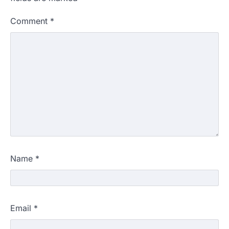
Comment
*
Name
*
Email
*