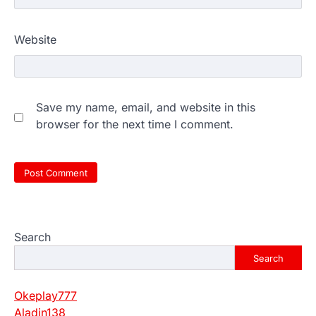
Website
Save my name, email, and website in this
browser for the next time I comment.
Search
Search
Okeplay777
Aladin138