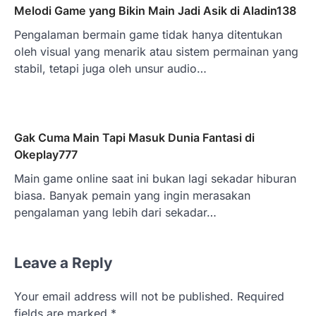
Melodi Game yang Bikin Main Jadi Asik di Aladin138
Pengalaman bermain game tidak hanya ditentukan
oleh visual yang menarik atau sistem permainan yang
stabil, tetapi juga oleh unsur audio…
Gak Cuma Main Tapi Masuk Dunia Fantasi di
Okeplay777
Main game online saat ini bukan lagi sekadar hiburan
biasa. Banyak pemain yang ingin merasakan
pengalaman yang lebih dari sekadar…
Leave a Reply
Your email address will not be published.
Required
fields are marked
*