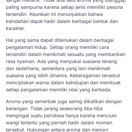
paling sempurna karena setiap jenis memiliki pesona
tersendiri. Keunikan ini menunjukkan bahwa
keindahan dapat hadir dalam berbagai bentuk dan
karakter.
Hal yang sama dapat ditemukan dalam berbagai
pengalaman hidup. Setiap orang memiliki cara
tersendiri dalam menikmati sesuatu yang memberikan
rasa nyaman. Ada yang menyukai suasana tenang
dan sederhana, sementara yang lain menikmati
suasana yang lebih dinamis. Keberagaman tersebut
menciptakan warna dalam kehidupan dan membuat
setiap pengalaman memiliki nilai yang berbeda.
Aroma yang semerbak juga sering dikaitkan dengan
kenangan. Tidak jarang seseorang tiba-tiba
mengingat suatu peristiwa hanya karena mencium
wangi tertentu yang pernah hadir dalam momen
tersebut. Hubungan antara aroma dan memori