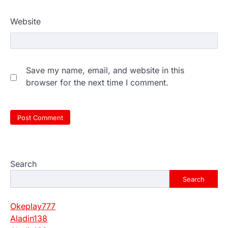
Website
Save my name, email, and website in this
browser for the next time I comment.
Search
Search
Okeplay777
Aladin138