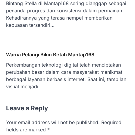
Bintang Stella di Mantap168 sering dianggap sebagai
penanda progres dan konsistensi dalam permainan.
Kehadirannya yang terasa nempel memberikan
kepuasan tersendiri…
Warna Pelangi Bikin Betah Mantap168
Perkembangan teknologi digital telah menciptakan
perubahan besar dalam cara masyarakat menikmati
berbagai layanan berbasis internet. Saat ini, tampilan
visual menjadi…
Leave a Reply
Your email address will not be published.
Required
fields are marked
*