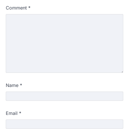
Comment
*
Name
*
Email
*