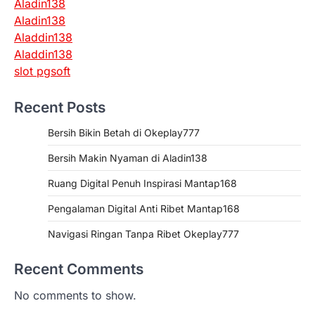
Aladin138
Aladin138
Aladdin138
Aladdin138
slot pgsoft
Recent Posts
Bersih Bikin Betah di Okeplay777
Bersih Makin Nyaman di Aladin138
Ruang Digital Penuh Inspirasi Mantap168
Pengalaman Digital Anti Ribet Mantap168
Navigasi Ringan Tanpa Ribet Okeplay777
Recent Comments
No comments to show.