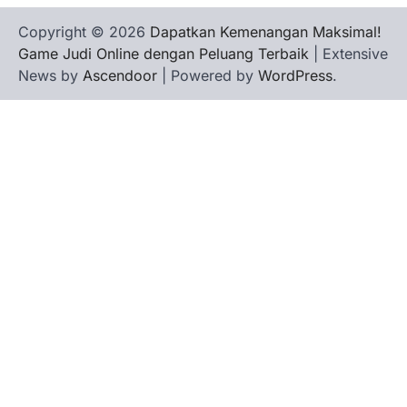
Copyright © 2026
Dapatkan Kemenangan Maksimal!
Game Judi Online dengan Peluang Terbaik
| Extensive
News by
Ascendoor
| Powered by
WordPress
.