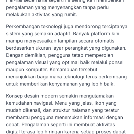
pengalaman yang menyenangkan tanpa perlu
melakukan aktivitas yang rumit.
Perkembangan teknologi juga mendorong terciptanya
sistem yang semakin adaptif. Banyak platform kini
mampu menyesuaikan tampilan secara otomatis
berdasarkan ukuran layar perangkat yang digunakan.
Dengan demikian, pengguna tetap memperoleh
pengalaman visual yang optimal baik melalui ponsel
maupun komputer. Kemampuan tersebut
menunjukkan bagaimana teknologi terus berkembang
untuk memberikan kenyamanan yang lebih baik.
Konsep desain modern semakin mengutamakan
kemudahan navigasi. Menu yang jelas, ikon yang
mudah dikenali, dan struktur halaman yang teratur
membantu pengguna menemukan informasi dengan
cepat. Pengalaman seperti ini membuat aktivitas
digital terasa lebih ringan karena setiap proses dapat