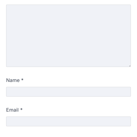
Name
*
Email
*