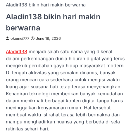
Aladin138 bikin hari makin berwarna
Aladin138 bikin hari makin
berwarna
okemei777
June 18, 2026
Aladin138
menjadi salah satu nama yang dikenal
dalam perkembangan dunia hiburan digital yang terus
mengikuti perubahan gaya hidup masyarakat modern.
Di tengah aktivitas yang semakin dinamis, banyak
orang mencari cara sederhana untuk mengisi waktu
luang agar suasana hati tetap terasa menyenangkan.
Kehadiran teknologi memberikan banyak kemudahan
dalam menikmati berbagai konten digital tanpa harus
meninggalkan kenyamanan rumah. Hal tersebut
membuat waktu istirahat terasa lebih bermakna dan
mampu menghadirkan nuansa yang berbeda di sela
rutinitas sehari-hari.