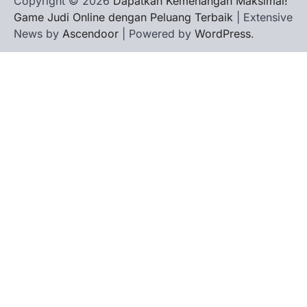
Copyright © 2026
Dapatkan Kemenangan Maksimal!
Game Judi Online dengan Peluang Terbaik
| Extensive
News by
Ascendoor
| Powered by
WordPress
.