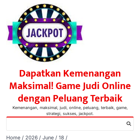
Skip
to
content
Dapatkan Kemenangan
Maksimal! Game Judi Online
dengan Peluang Terbaik
Kemenangan, maksimal, judi, online, peluang, terbaik, game,
strategi, sukses, jackpot.
Home
2026
June
18