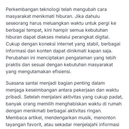
Perkembangan teknologi telah mengubah cara
masyarakat menikmati hiburan. Jika dahulu
seseorang harus meluangkan waktu untuk pergi ke
berbagai tempat, kini hampir semua kebutuhan
hiburan dapat diakses melalui perangkat digital.
Cukup dengan koneksi internet yang stabil, berbagai
informasi dan konten dapat dinikmati kapan saja.
Perubahan ini menciptakan pengalaman yang lebih
praktis dan sesuai dengan kebutuhan masyarakat
yang mengutamakan efisiensi.
Suasana santai menjadi bagian penting dalam
menjaga keseimbangan antara pekerjaan dan waktu
pribadi. Setelah menjalani aktivitas yang cukup padat,
banyak orang memilih menghabiskan waktu di rumah
dengan menikmati berbagai aktivitas ringan.
Membaca artikel, mendengarkan musik, menonton
tayangan favorit, atau sekadar menjelajahi informasi