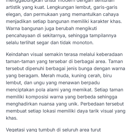
artistik yang kuat. Lengkungan lembut, garis-garis
elegan, dan permukaan yang memantulkan cahaya
menjadikan setiap bangunan memiliki karakter khas.
Warna bangunan juga berubah mengikuti
pencahayaan di sekitarnya, sehingga tampilannya
selalu terlihat segar dan tidak monoton.
Keindahan visual semakin terasa melalui keberadaan
taman-taman yang tersebar di berbagai area. Taman
tersebut dipenuhi berbagai jenis bunga dengan warna
yang beragam. Merah muda, kuning cerah, biru
lembut, dan ungu yang menawan berpadu
menciptakan pola alami yang memikat. Setiap taman
memiliki komposisi warna yang berbeda sehingga
menghadirkan nuansa yang unik. Perbedaan tersebut
membuat setiap lokasi memiliki daya tarik visual yang
khas.
Vegetasi yang tumbuh di seluruh area turut