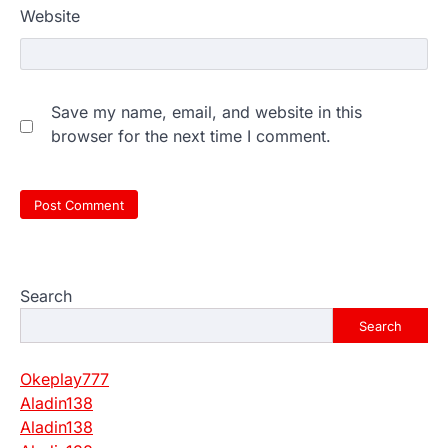
Website
Save my name, email, and website in this
browser for the next time I comment.
Search
Search
Okeplay777
Aladin138
Aladin138