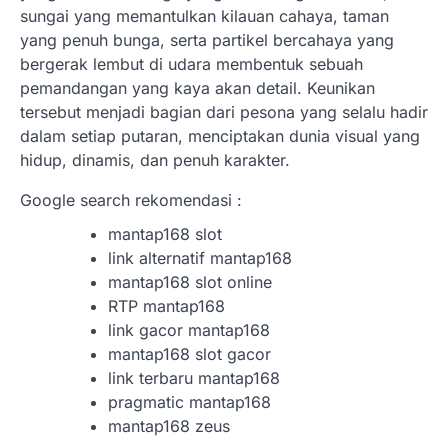
sungai yang memantulkan kilauan cahaya, taman
yang penuh bunga, serta partikel bercahaya yang
bergerak lembut di udara membentuk sebuah
pemandangan yang kaya akan detail. Keunikan
tersebut menjadi bagian dari pesona yang selalu hadir
dalam setiap putaran, menciptakan dunia visual yang
hidup, dinamis, dan penuh karakter.
Google search rekomendasi :
mantap168 slot
link alternatif mantap168
mantap168 slot online
RTP mantap168
link gacor mantap168
mantap168 slot gacor
link terbaru mantap168
pragmatic mantap168
mantap168 zeus