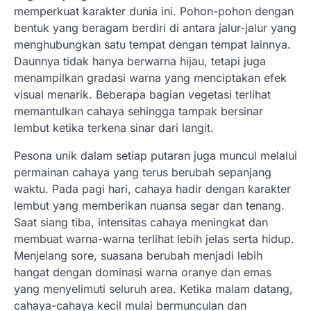
memperkuat karakter dunia ini. Pohon-pohon dengan
bentuk yang beragam berdiri di antara jalur-jalur yang
menghubungkan satu tempat dengan tempat lainnya.
Daunnya tidak hanya berwarna hijau, tetapi juga
menampilkan gradasi warna yang menciptakan efek
visual menarik. Beberapa bagian vegetasi terlihat
memantulkan cahaya sehingga tampak bersinar
lembut ketika terkena sinar dari langit.
Pesona unik dalam setiap putaran juga muncul melalui
permainan cahaya yang terus berubah sepanjang
waktu. Pada pagi hari, cahaya hadir dengan karakter
lembut yang memberikan nuansa segar dan tenang.
Saat siang tiba, intensitas cahaya meningkat dan
membuat warna-warna terlihat lebih jelas serta hidup.
Menjelang sore, suasana berubah menjadi lebih
hangat dengan dominasi warna oranye dan emas
yang menyelimuti seluruh area. Ketika malam datang,
cahaya-cahaya kecil mulai bermunculan dan