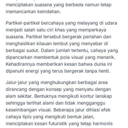
menciptakan suasana yang berbeda namun tetap
memancarkan keindahan.
Partikel-partikel bercahaya yang melayang di udara
menjadi salah satu ciri khas yang memperkaya
suasana. Partikel tersebut bergerak perlahan dan
menghasilkan kilauan lembut yang menyebar di
berbagai sudut. Dalam jumlah tertentu, cahaya yang
dipancarkan membentuk pola visual yang menarik.
Kehadirannya memberikan kesan bahwa dunia ini
dipenuhi energi yang terus bergerak tanpa henti.
Jalur-jalur yang menghubungkan berbagai area
dirancang dengan konsep yang menyatu dengan
alam sekitar. Bentuknya mengikuti kontur lanskap
sehingga terlihat alami dan tidak mengganggu
keseimbangan visual. Beberapa jalur dihiasi efek
cahaya tipis yang mengikuti bentuk jalan,
menciptakan kesan futuristik yang tetap harmonis