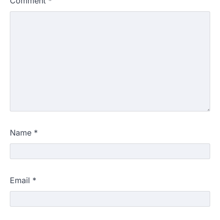
Comment
*
Name
*
Email
*