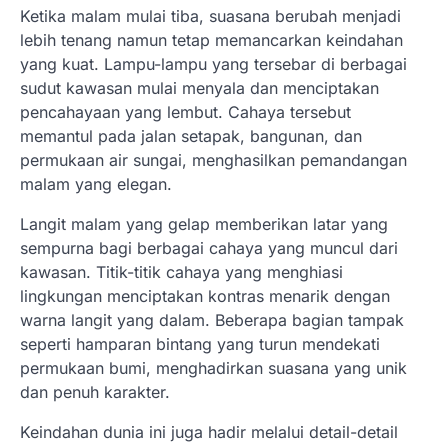
Ketika malam mulai tiba, suasana berubah menjadi
lebih tenang namun tetap memancarkan keindahan
yang kuat. Lampu-lampu yang tersebar di berbagai
sudut kawasan mulai menyala dan menciptakan
pencahayaan yang lembut. Cahaya tersebut
memantul pada jalan setapak, bangunan, dan
permukaan air sungai, menghasilkan pemandangan
malam yang elegan.
Langit malam yang gelap memberikan latar yang
sempurna bagi berbagai cahaya yang muncul dari
kawasan. Titik-titik cahaya yang menghiasi
lingkungan menciptakan kontras menarik dengan
warna langit yang dalam. Beberapa bagian tampak
seperti hamparan bintang yang turun mendekati
permukaan bumi, menghadirkan suasana yang unik
dan penuh karakter.
Keindahan dunia ini juga hadir melalui detail-detail