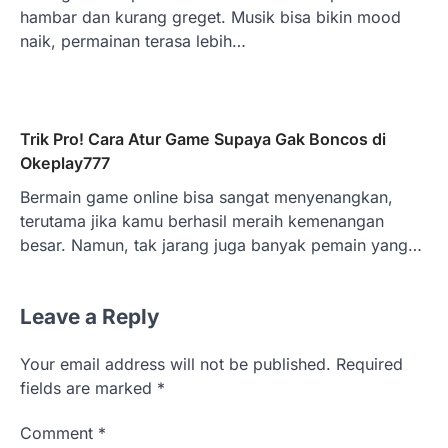
hambar dan kurang greget. Musik bisa bikin mood
naik, permainan terasa lebih…
Trik Pro! Cara Atur Game Supaya Gak Boncos di
Okeplay777
Bermain game online bisa sangat menyenangkan,
terutama jika kamu berhasil meraih kemenangan
besar. Namun, tak jarang juga banyak pemain yang…
Leave a Reply
Your email address will not be published.
Required
fields are marked
*
Comment
*