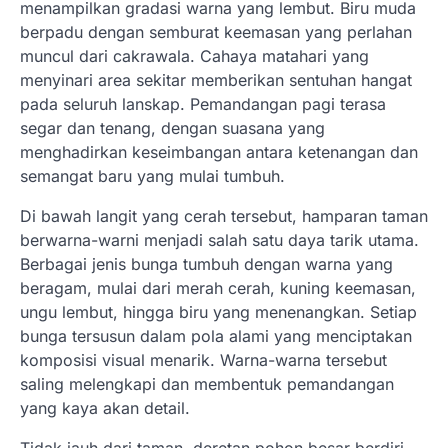
menampilkan gradasi warna yang lembut. Biru muda
berpadu dengan semburat keemasan yang perlahan
muncul dari cakrawala. Cahaya matahari yang
menyinari area sekitar memberikan sentuhan hangat
pada seluruh lanskap. Pemandangan pagi terasa
segar dan tenang, dengan suasana yang
menghadirkan keseimbangan antara ketenangan dan
semangat baru yang mulai tumbuh.
Di bawah langit yang cerah tersebut, hamparan taman
berwarna-warni menjadi salah satu daya tarik utama.
Berbagai jenis bunga tumbuh dengan warna yang
beragam, mulai dari merah cerah, kuning keemasan,
ungu lembut, hingga biru yang menenangkan. Setiap
bunga tersusun dalam pola alami yang menciptakan
komposisi visual menarik. Warna-warna tersebut
saling melengkapi dan membentuk pemandangan
yang kaya akan detail.
Tidak jauh dari taman, deretan pohon besar berdiri