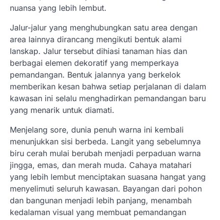
nuansa yang lebih lembut.
Jalur-jalur yang menghubungkan satu area dengan
area lainnya dirancang mengikuti bentuk alami
lanskap. Jalur tersebut dihiasi tanaman hias dan
berbagai elemen dekoratif yang memperkaya
pemandangan. Bentuk jalannya yang berkelok
memberikan kesan bahwa setiap perjalanan di dalam
kawasan ini selalu menghadirkan pemandangan baru
yang menarik untuk diamati.
Menjelang sore, dunia penuh warna ini kembali
menunjukkan sisi berbeda. Langit yang sebelumnya
biru cerah mulai berubah menjadi perpaduan warna
jingga, emas, dan merah muda. Cahaya matahari
yang lebih lembut menciptakan suasana hangat yang
menyelimuti seluruh kawasan. Bayangan dari pohon
dan bangunan menjadi lebih panjang, menambah
kedalaman visual yang membuat pemandangan