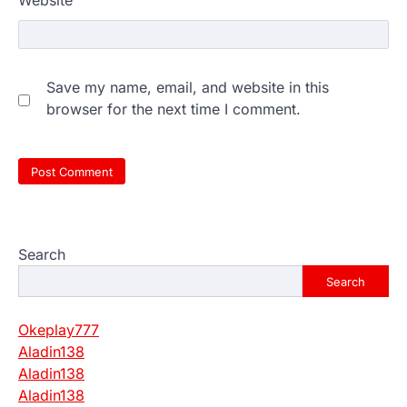
Save my name, email, and website in this
browser for the next time I comment.
Search
Search
Okeplay777
Aladin138
Aladin138
Aladin138