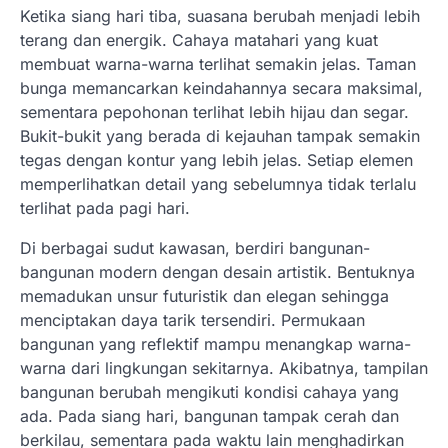
Ketika siang hari tiba, suasana berubah menjadi lebih
terang dan energik. Cahaya matahari yang kuat
membuat warna-warna terlihat semakin jelas. Taman
bunga memancarkan keindahannya secara maksimal,
sementara pepohonan terlihat lebih hijau dan segar.
Bukit-bukit yang berada di kejauhan tampak semakin
tegas dengan kontur yang lebih jelas. Setiap elemen
memperlihatkan detail yang sebelumnya tidak terlalu
terlihat pada pagi hari.
Di berbagai sudut kawasan, berdiri bangunan-
bangunan modern dengan desain artistik. Bentuknya
memadukan unsur futuristik dan elegan sehingga
menciptakan daya tarik tersendiri. Permukaan
bangunan yang reflektif mampu menangkap warna-
warna dari lingkungan sekitarnya. Akibatnya, tampilan
bangunan berubah mengikuti kondisi cahaya yang
ada. Pada siang hari, bangunan tampak cerah dan
berkilau, sementara pada waktu lain menghadirkan