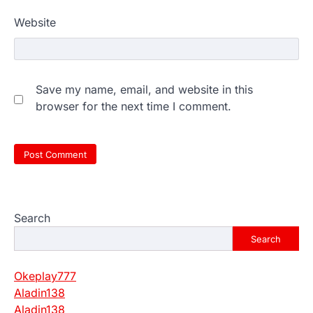
Website
Save my name, email, and website in this
browser for the next time I comment.
Search
Search
Okeplay777
Aladin138
Aladin138