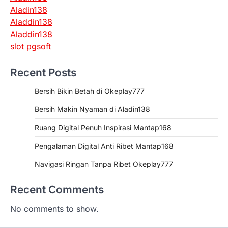
Aladin138
Aladdin138
Aladdin138
slot pgsoft
Recent Posts
Bersih Bikin Betah di Okeplay777
Bersih Makin Nyaman di Aladin138
Ruang Digital Penuh Inspirasi Mantap168
Pengalaman Digital Anti Ribet Mantap168
Navigasi Ringan Tanpa Ribet Okeplay777
Recent Comments
No comments to show.