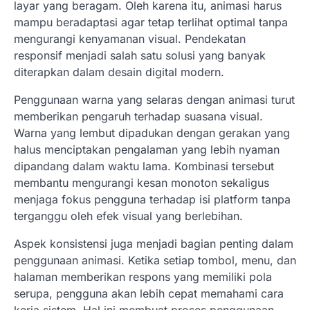
layar yang beragam. Oleh karena itu, animasi harus
mampu beradaptasi agar tetap terlihat optimal tanpa
mengurangi kenyamanan visual. Pendekatan
responsif menjadi salah satu solusi yang banyak
diterapkan dalam desain digital modern.
Penggunaan warna yang selaras dengan animasi turut
memberikan pengaruh terhadap suasana visual.
Warna yang lembut dipadukan dengan gerakan yang
halus menciptakan pengalaman yang lebih nyaman
dipandang dalam waktu lama. Kombinasi tersebut
membantu mengurangi kesan monoton sekaligus
menjaga fokus pengguna terhadap isi platform tanpa
terganggu oleh efek visual yang berlebihan.
Aspek konsistensi juga menjadi bagian penting dalam
penggunaan animasi. Ketika setiap tombol, menu, dan
halaman memberikan respons yang memiliki pola
serupa, pengguna akan lebih cepat memahami cara
kerja sistem. Hal ini membuat proses penggunaan