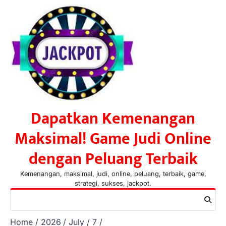
Skip
to
content
Dapatkan Kemenangan
Maksimal! Game Judi Online
dengan Peluang Terbaik
Kemenangan, maksimal, judi, online, peluang, terbaik, game,
strategi, sukses, jackpot.
Home
2026
July
7