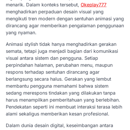
menarik. Dalam konteks tersebut,
Okeplay777
menghadirkan perpaduan desain visual yang
mengikuti tren modern dengan sentuhan animasi yang
dirancang agar memberikan pengalaman penggunaan
yang nyaman.
Animasi stylish tidak hanya menghadirkan gerakan
semata, tetapi juga menjadi bagian dari komunikasi
visual antara sistem dan pengguna. Setiap
perpindahan halaman, perubahan menu, maupun
respons terhadap sentuhan dirancang agar
berlangsung secara halus. Gerakan yang lembut
membantu pengguna memahami bahwa sistem
sedang merespons tindakan yang dilakukan tanpa
harus menampilkan pemberitahuan yang berlebihan.
Pendekatan seperti ini membuat interaksi terasa lebih
alami sekaligus memberikan kesan profesional.
Dalam dunia desain digital, keseimbangan antara