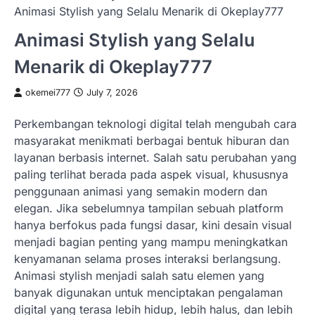
Animasi Stylish yang Selalu Menarik di Okeplay777
Animasi Stylish yang Selalu
Menarik di Okeplay777
okemei777
July 7, 2026
Perkembangan teknologi digital telah mengubah cara
masyarakat menikmati berbagai bentuk hiburan dan
layanan berbasis internet. Salah satu perubahan yang
paling terlihat berada pada aspek visual, khususnya
penggunaan animasi yang semakin modern dan
elegan. Jika sebelumnya tampilan sebuah platform
hanya berfokus pada fungsi dasar, kini desain visual
menjadi bagian penting yang mampu meningkatkan
kenyamanan selama proses interaksi berlangsung.
Animasi stylish menjadi salah satu elemen yang
banyak digunakan untuk menciptakan pengalaman
digital yang terasa lebih hidup, lebih halus, dan lebih