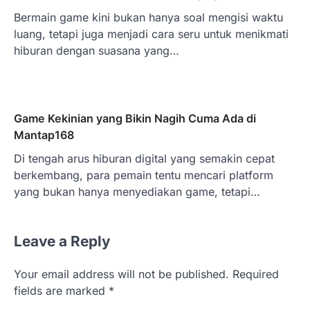
Bermain game kini bukan hanya soal mengisi waktu
luang, tetapi juga menjadi cara seru untuk menikmati
hiburan dengan suasana yang…
Game Kekinian yang Bikin Nagih Cuma Ada di
Mantap168
Di tengah arus hiburan digital yang semakin cepat
berkembang, para pemain tentu mencari platform
yang bukan hanya menyediakan game, tetapi…
Leave a Reply
Your email address will not be published.
Required
fields are marked
*