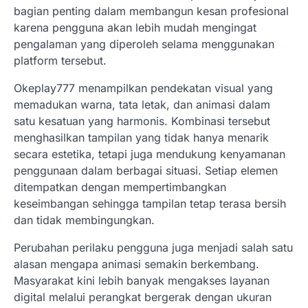
bagian penting dalam membangun kesan profesional
karena pengguna akan lebih mudah mengingat
pengalaman yang diperoleh selama menggunakan
platform tersebut.
Okeplay777 menampilkan pendekatan visual yang
memadukan warna, tata letak, dan animasi dalam
satu kesatuan yang harmonis. Kombinasi tersebut
menghasilkan tampilan yang tidak hanya menarik
secara estetika, tetapi juga mendukung kenyamanan
penggunaan dalam berbagai situasi. Setiap elemen
ditempatkan dengan mempertimbangkan
keseimbangan sehingga tampilan tetap terasa bersih
dan tidak membingungkan.
Perubahan perilaku pengguna juga menjadi salah satu
alasan mengapa animasi semakin berkembang.
Masyarakat kini lebih banyak mengakses layanan
digital melalui perangkat bergerak dengan ukuran