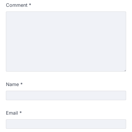
Comment
*
Name
*
Email
*