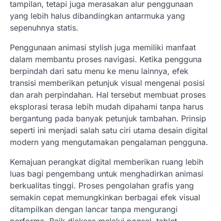
tampilan, tetapi juga merasakan alur penggunaan
yang lebih halus dibandingkan antarmuka yang
sepenuhnya statis.
Penggunaan animasi stylish juga memiliki manfaat
dalam membantu proses navigasi. Ketika pengguna
berpindah dari satu menu ke menu lainnya, efek
transisi memberikan petunjuk visual mengenai posisi
dan arah perpindahan. Hal tersebut membuat proses
eksplorasi terasa lebih mudah dipahami tanpa harus
bergantung pada banyak petunjuk tambahan. Prinsip
seperti ini menjadi salah satu ciri utama desain digital
modern yang mengutamakan pengalaman pengguna.
Kemajuan perangkat digital memberikan ruang lebih
luas bagi pengembang untuk menghadirkan animasi
berkualitas tinggi. Proses pengolahan grafis yang
semakin cepat memungkinkan berbagai efek visual
ditampilkan dengan lancar tanpa mengurangi
performa. Baik diakses melalui ponsel, tablet,